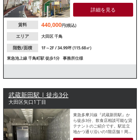
階。周辺は飲食店やコンビニな
ど物販店はじめ多様な店舗が立
詳細を見る
ち並ぶエリア！駅から住宅街へ
向かう動線上に位置しており、
440,000
賃料
集客が期待できます。諸条件
円(税込)
等、お気軽にお問合せくださ
い。
エリア
大田区
千鳥
階数/面積
1F～2F / 34.99坪 (115.68㎡)
東急池上線
千鳥町駅
徒歩1分
事務所仕様
武蔵新田駅 | 徒歩3分
大田区矢口1丁目
東急多摩川線『武蔵新田駅』か
ら徒歩3分、飲食店相談可能な貸
テナントのご紹介です。駅近立
地かつ通り沿いの1階店舗！周辺
でも飲食店が盛業中で、近隣住