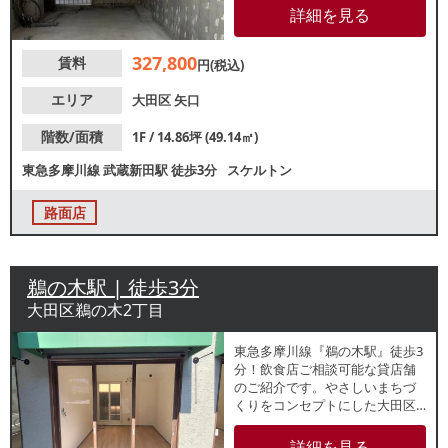
民の集客が期待できます。地域
詳細を見る
密着型店舗をご検討の方におす
すめです。諸条件等、お気軽に
327,800
賃料
お問合せください。
円(税込)
エリア
大田区
矢口
階数/面積
1F / 14.86坪 (49.14㎡)
東急多摩川線
武蔵新田駅
徒歩3分
スケルトン
路面店
鵜の木駅 | 徒歩3分
大田区鵜の木2丁目
東急多摩川線『鵜の木駅』徒歩3
分！飲食店ご相談可能な貸店舗
のご紹介です。やさしいまちづ
くりをコンセプトにした⼤⽥区
初のショッピングビレッジの一
角！⼀⼈暮らしの⽅も⼦育てフ
詳細を見る