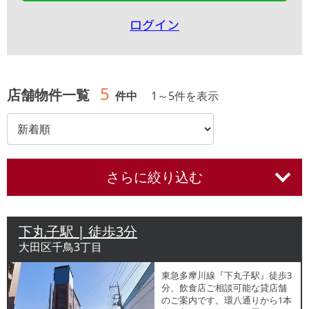
ログイン
5
店舗物件一覧
件中
1
～
5
件を表示
さらに絞り込む
下丸子駅 | 徒歩3分
大田区千鳥3丁目
東急多摩川線『下丸子駅』徒歩3
分、飲食店ご相談可能な貸店舗
のご案内です。環八通りから1本