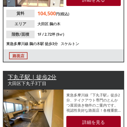
ァミリー、ご年配の⽅まで多く
お住まいのエリアです！ 『下丸
104,500
賃料
子駅』『久が原駅』からも徒歩
円(税込)
圏内！各種業種・諸条件等、お
気軽にご相談下さい。
エリア
大田区
鵜の木
階数/面積
1F / 2.72坪 (9㎡)
東急多摩川線
鵜の木駅
徒歩3分
スケルトン
路面店
下丸子駅 | 徒歩2分
大田区下丸子3丁目
東急多摩川線『下丸子駅』徒歩2
分、テイクアウト専門のとんか
つ屋居抜き物件のご案内です。
視認性良好な路面店！各種重飲
食ご相談可能ですので、お気軽
にお問合せください。
詳細を見る