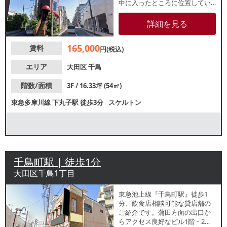
中に入ったところに位置してい
るビル内の3階です。周辺には住
宅や公園があり、地域住民を中
詳細を見る
心と集客が期待できます。詳細
はレスタンダードまでお問い合
165,000
賃料
わせください。
円(税込)
エリア
大田区
千鳥
階数/面積
3F / 16.33坪 (54㎡)
東急多摩川線
下丸子駅
徒歩3分
スケルトン
千鳥町駅 | 徒歩1分
大田区千鳥1丁目
東急池上線『千鳥町駅』徒歩1
分、飲食店相談可能な貸店舗の
ご紹介です。蒲田方面の出口か
らアクセス良好なビル1階・2