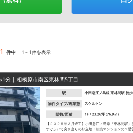
1
件中
1
～
1
件を表示
歩1分 | 相模原市南区東林間5丁目
駅
小田急江ノ島線
東林間駅
徒歩
物件タイプ/現業態
スケルトン
階数/面積
1F / 23.26坪 (76.9㎡)
【２０２５年３月竣工】小田急江ノ島線『東林間駅』
すぐ歩いて突き当りの好立地！新築マンションの１階