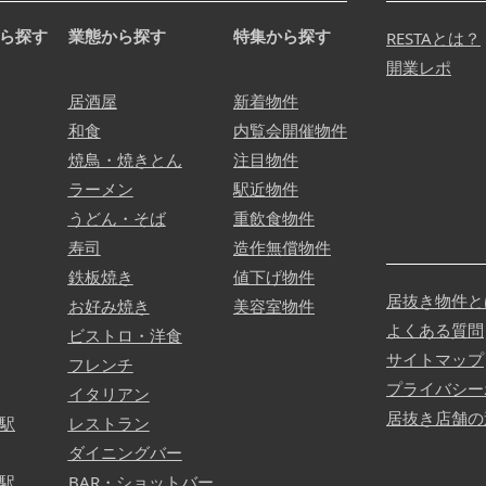
ら探す
業態から探す
特集から探す
RESTAとは？
開業レポ
居酒屋
新着物件
和食
内覧会開催物件
焼鳥・焼きとん
注目物件
ラーメン
駅近物件
うどん・そば
重飲食物件
寿司
造作無償物件
鉄板焼き
値下げ物件
居抜き物件と
お好み焼き
美容室物件
よくある質問
ビストロ・洋食
サイトマップ
フレンチ
プライバシー
イタリアン
居抜き店舗の
駅
レストラン
ダイニングバー
駅
BAR・ショットバー