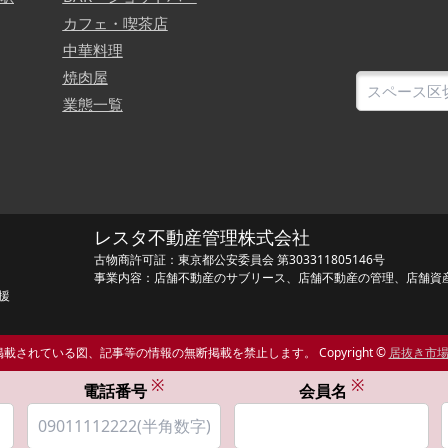
カフェ・喫茶店
中華料理
焼肉屋
業態一覧
レスタ不動産管理株式会社
古物商許可証：東京都公安委員会 第303311805146号
事業内容：店舗不動産のサブリース、店舗不動産の管理、店舗資
援
載されている図、記事等の情報の無断掲載を禁止します。 Copyright ©
居抜き市
※
※
電話番号
会員名