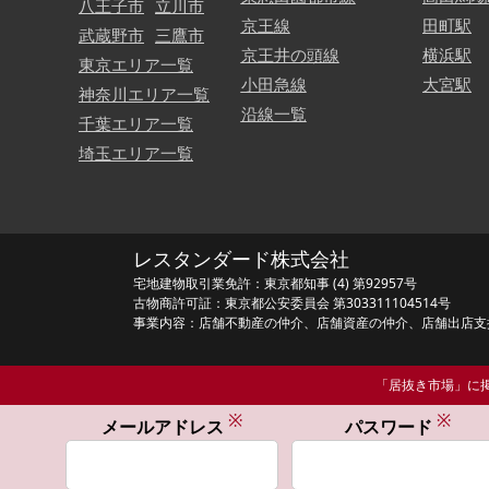
八王子市
立川市
京王線
田町駅
武蔵野市
三鷹市
京王井の頭線
横浜駅
東京エリア一覧
小田急線
大宮駅
神奈川エリア一覧
沿線一覧
千葉エリア一覧
埼玉エリア一覧
レスタンダード株式会社
宅地建物取引業免許：東京都知事 (4) 第92957号
古物商許可証：東京都公安委員会 第303311104514号
事業内容：店舗不動産の仲介、店舗資産の仲介、店舗出店支
「居抜き市場」に掲
※
※
メールアドレス
パスワード