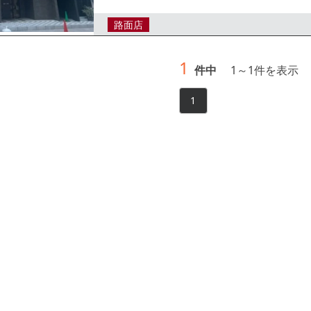
クリニックなど、地域に根差した業態の出店におすす
路面店
1
件中
1
～
1
件を表示
1