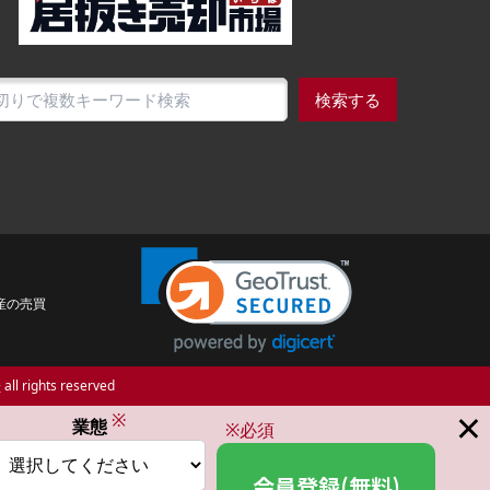
検索する
産の売買
場
all rights reserved
×
※
業態
※必須
会員登録(無料)