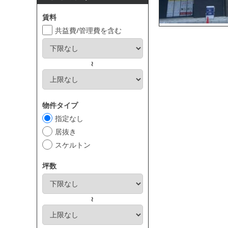
賃料
共益費/管理費を含む
～
物件タイプ
指定なし
居抜き
スケルトン
坪数
～