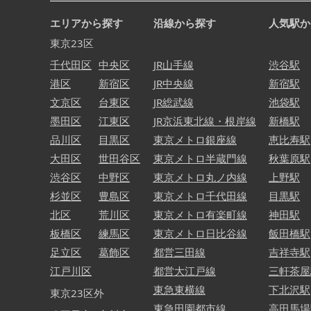
エリアから探す
沿線から探す
人気駅か
東京23区
千代田区
中央区
JR山手線
渋谷駅
港区
新宿区
JR中央線
新宿駅
文京区
台東区
JR総武線
池袋駅
墨田区
江東区
JR京浜東北線・根岸線
新橋駅
品川区
目黒区
東京メトロ銀座線
恵比寿駅
大田区
世田谷区
東京メトロ半蔵門線
秋葉原駅
渋谷区
中野区
東京メトロ丸ノ内線
上野駅
杉並区
豊島区
東京メトロ千代田線
目黒駅
北区
荒川区
東京メトロ有楽町線
神田駅
板橋区
練馬区
東京メトロ日比谷線
飯田橋駅
足立区
葛飾区
都営三田線
吉祥寺駅
江戸川区
都営大江戸線
三軒茶屋
東急東横線
下北沢駅
東京23区外
東急田園都市線
高田馬場