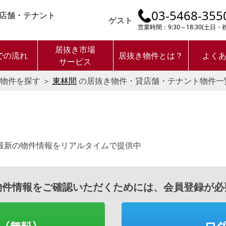
03-5468-355
店舗・テナント
ゲスト
営業時間：9:30～18:30(土日
居抜き市場
での流れ
居抜き物件とは？
よく
サービス
物件を探す
＞
東林間
の居抜き物件・貸店舗・テナント物件一
最新の物件情報をリアルタイムで提供中
物件情報をご確認いただくためには、会員登録が必
（無料）
ロ