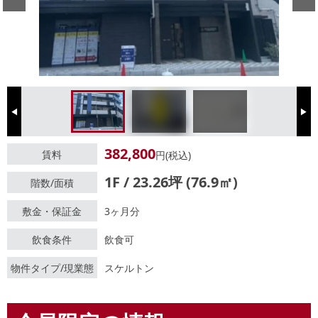
Previous
Next
382,800
賃料
円(税込)
1F / 23.26坪 (76.9㎡)
階数/面積
敷金・保証金
3ヶ月分
飲食条件
飲食可
物件タイプ/現業態
スケルトン