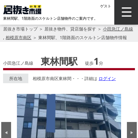
ゲスト
東林間駅、1階路面のスケルトン店舗物件のご案内です。
居抜き市場トップ
＞
居抜き物件、貸店舗を探す
＞
小田急江ノ島線
,
相模原市南区
＞
東林間駅、1階路面のスケルトン店舗物件情報
東林間駅
1
小田急江ノ島線
徒歩
分
所在地
相模原市南区東林間・・・詳細は
ログイン
Previous
Next