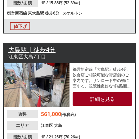
階数/面積
1F / 15.85坪 (52.39㎡)
都営新宿線
東大島駅
徒歩6分
スケルトン
値下げ
大島駅 | 徒歩4分
江東区大島7丁目
都営新宿線『大島駅』徒歩4分、
飲食店ご相談可能な貸店舗のご
案内です。サンロード中の橋に
面する、視認性良好な1階路面
店。日常的に多くの人々が行き
交う通りのため、安定した集客
詳細を見る
が期待できます。諸条件等、お
気軽にお問い合わせください。
561,000
賃料
円(税込)
エリア
江東区
大島
階数/面積
1F / 21.25坪 (70.26㎡)