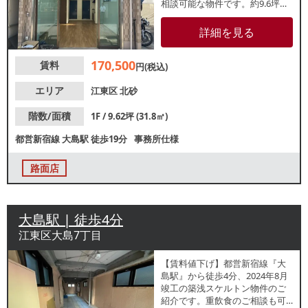
相談可能な物件です。約9.6坪と
人気の小箱物件で、新規開業・
個人出店をお考えの方にもおす
詳細を見る
すめです。ぜひお気軽にお問合
せください。
170,500
賃料
円(税込)
エリア
江東区
北砂
階数/面積
1F / 9.62坪 (31.8㎡)
都営新宿線
大島駅
徒歩19分
事務所仕様
路面店
大島駅 | 徒歩4分
江東区大島7丁目
【賃料値下げ】都営新宿線『大
島駅』から徒歩4分、2024年8月
竣工の築浅スケルトン物件のご
紹介です。重飲食のご相談も可