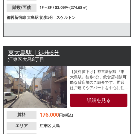
階数/面積
1F～3F / 83.09坪 (274.68㎡)
都営新宿線
大島駅
徒歩5分
スケルトン
東大島駅 | 徒歩6分
江東区大島8丁目
【賃料値下げ】都営新宿線『東
大島駅』徒歩6分、飲食店相談可
能な貸店舗のご紹介です。周辺
は戸建てやアパートを中心に住
居が多いエリアで地域住民を中
心とした集客が期待できます。
詳細を見る
諸条件等、お気軽にお問合せく
ださい。
176,000
賃料
円(税込)
エリア
江東区
大島