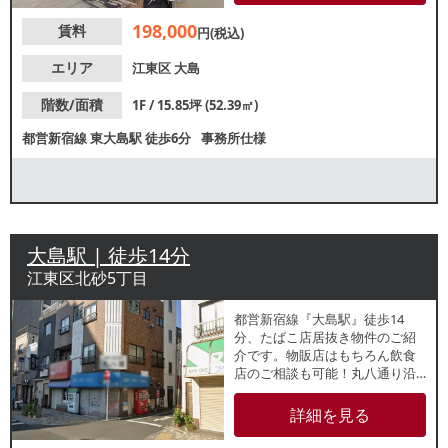
い。
198,000
賃料
円(税込)
エリア
江東区
大島
階数/面積
1F / 15.85坪 (52.39㎡)
都営新宿線
東大島駅
徒歩6分
事務所仕様
大島駅 | 徒歩14分
江東区北砂5丁目
都営新宿線『大島駅』徒歩14
分、たばこ店居抜き物件のご紹
介です。物販店はもちろん飲食
店のご相談も可能！丸八通り沿
いの視認性良好な1階角地路面店
です。約8.23坪の小箱物件で新
詳細を見る
規出店をお考えの方にもおすす
め！各業種、お気軽にお問合せ