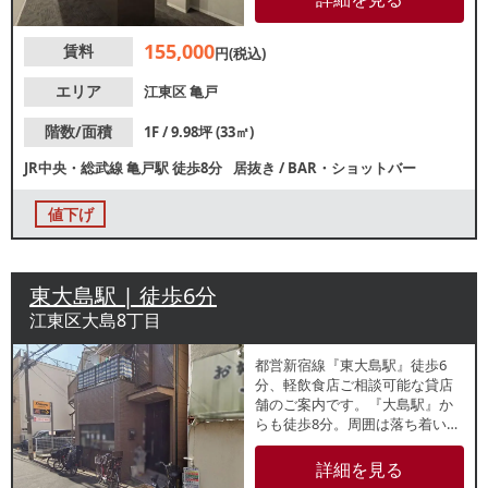
店等の飲食店が営業していま
す。諸条件等、お気軽にお問合
155,000
賃料
せください。
円(税込)
エリア
江東区
亀戸
階数/面積
1F / 9.98坪 (33㎡)
JR中央・総武線
亀戸駅
徒歩8分
居抜き
/
BAR・ショットバー
値下げ
東大島駅 | 徒歩6分
江東区大島8丁目
都営新宿線『東大島駅』徒歩6
分、軽飲食店ご相談可能な貸店
舗のご案内です。『大島駅』か
らも徒歩8分。周囲は落ち着いた
住宅街。各種サロン、ペット関
連やジムほか、軽飲食におすす
詳細を見る
めです。お気軽にご相談くださ