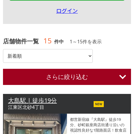
ログイン
15
店舗物件一覧
件中
1
～
15
件を表示
さらに絞り込む
大島駅 | 徒歩19分
NEW
江東区北砂4丁目
都営新宿線『大島駅』徒歩19
分、砂町銀座商店街通り沿いの
視認性良好な1階路面店！飲食店