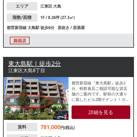
エリア
江東区
大島
階数/面積
1F / 8.26坪 (27.3㎡)
都営新宿線
大島駅
徒歩6分
居抜き
/
居酒屋
路面店
東大島駅 | 徒歩2分
江東区大島8丁目
都営新宿線『東大島駅』徒歩2
分、軽飲食店ご相談可能な貸店
舗のご案内です。駅前の大通り
に面したビル2階テナント！ガラ
ス面大きく、バス停からの視認
性もよい物件です。駅利用客中
詳細を見る
止に集客が見込めます。諸条件
等、お気軽にお問合せくださ
781,000
賃料
い。
円(税込)