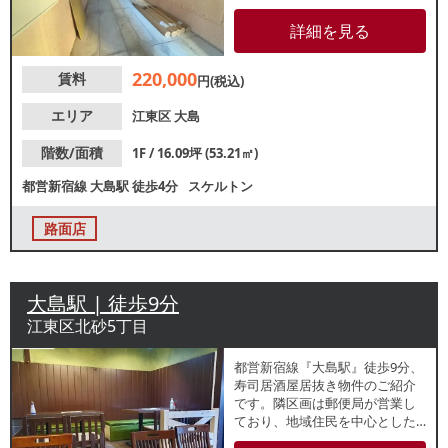
能！300mの通り沿いに約100店
舗が軒を連ねる、歴史ある「サ
詳細を見る
ンロード中の橋商店街」内に位
置しています。近隣住民の集客
220,000
賃料
が見込める立地です！各業種
円(税込)
等、ご相談ください。
エリア
江東区
大島
階数/面積
1F / 16.09坪 (53.21㎡)
都営新宿線
大島駅
徒歩4分
スケルトン
路面店
大島駅 | 徒歩9分
江東区北砂5丁目
都営新宿線『大島駅』徒歩9分、
寿司居酒屋居抜き物件のご紹介
です。隣区画は郵便局が営業し
ており、地域住民を中心とした
集客が期待できるエリア。カウ