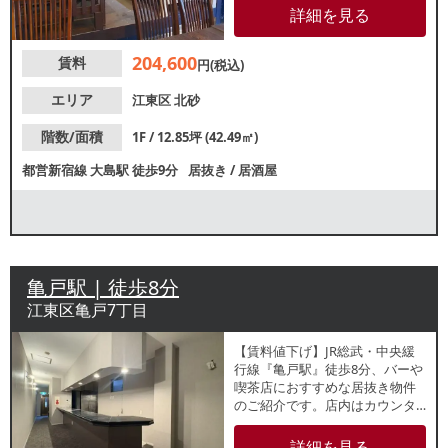
ンターや小上がりのある店内は
詳細を見る
約12.8坪の広さです。諸条件
等、お気軽にお問合せくださ
204,600
賃料
い。
円(税込)
エリア
江東区
北砂
階数/面積
1F / 12.85坪 (42.49㎡)
都営新宿線
大島駅
徒歩9分
居抜き
/
居酒屋
亀戸駅 | 徒歩8分
江東区亀戸7丁目
【賃料値下げ】JR総武・中央緩
行線『亀戸駅』徒歩8分、バーや
喫茶店におすすめな居抜き物件
のご紹介です。店内はカウンタ
ーメインの約10坪のレイアウ
ト。周辺でも居酒屋やラーメン
詳細を見る