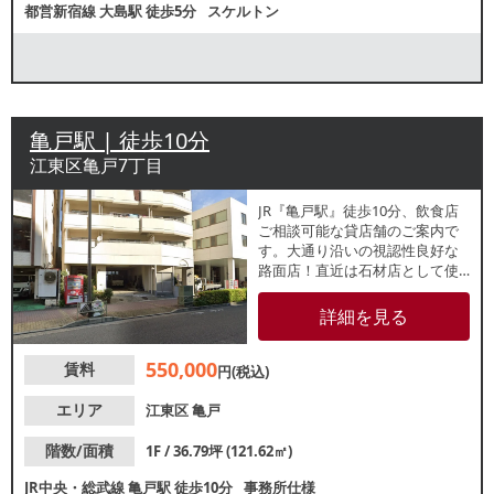
都営新宿線
大島駅
徒歩5分
スケルトン
亀戸駅 | 徒歩10分
江東区亀戸7丁目
JR『亀戸駅』徒歩10分、飲食店
ご相談可能な貸店舗のご案内で
す。大通り沿いの視認性良好な
路面店！直近は石材店として使
用されていました。周辺は事務
所や住居が多く、飲食需要が見
詳細を見る
込めます。美容室をはじめとす
る美容・医療・介護系テナント
550,000
賃料
の開業にもおすすめです。諸条
円(税込)
件等、お気軽にお問合せくださ
い。
エリア
江東区
亀戸
階数/面積
1F / 36.79坪 (121.62㎡)
JR中央・総武線
亀戸駅
徒歩10分
事務所仕様