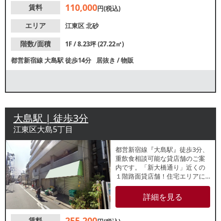
110,000
賃料
ください。
円(税込)
エリア
江東区
北砂
階数/面積
1F / 8.23坪 (27.22㎡)
都営新宿線
大島駅
徒歩14分
居抜き
/
物販
大島駅 | 徒歩3分
江東区大島5丁目
都営新宿線『大島駅』徒歩3分、
重飲食相談可能な貸店舗のご案
内です。「新大橋通り」近くの
１階路面貸店舗！住宅エリアに
あり、地域住民の集客が期待で
きます。以前は八百屋近が営業
詳細を見る
していました。隣商店街や駅か
らの利用客も見込めます。詳細
255,200
賃料
はレスタンダードまでお問合せ