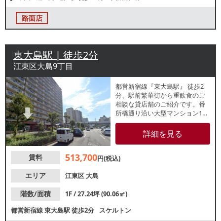
路面店
東大島駅 | 徒歩2分
江東区大島9丁目
都営新宿線『東大島駅』 徒歩2
分、駅前繁華街から重飲食のご
相談な貸店舗のご紹介です。番
所橋通り沿い大型マンション1階
店舗で視認性良好！他区画でも
大手チェーンが多数出店中で
詳細を見る
す。大型集合住宅エリアのなか
に位置しており、地域住民の日
513,700
賃料
常的な集客が見込めます。
円(税込)
エリア
江東区
大島
階数/面積
1F / 27.24坪 (90.06㎡)
都営新宿線
東大島駅
徒歩2分
スケルトン