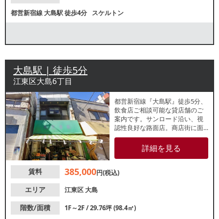
都営新宿線
大島駅
徒歩4分
スケルトン
大島駅 | 徒歩5分
江東区大島6丁目
都営新宿線『大島駅』徒歩5分、
飲食店ご相談可能な貸店舗のご
案内です。サンロード沿い、視
認性良好な路面店。商店街に面
しており、地域密着型の業種に
最適な立地です。諸条件等、お
詳細を見る
気軽にお問合せください。
385,000
賃料
円(税込)
エリア
江東区
大島
階数/面積
1F～2F / 29.76坪 (98.4㎡)