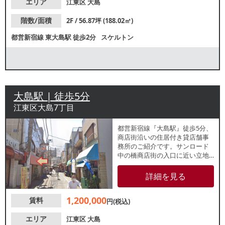
エリア
江東区
大島
階数/面積
2F / 56.87坪 (188.02㎡)
都営新宿線
東大島駅
徒歩2分
スケルトン
大島駅 | 徒歩5分
江東区大島7丁目
都営新宿線『大島駅』徒歩5分、
商店街沿いの住居付き貸店舗事
務所のご紹介です。サンロード
中の橋商店街の入口に近い立地
で、買い物客を中心に集客が期
待できます。1.2階は店舗・事務
詳細を見る
所区画（スケルトン渡し）、3階
は住居区画となります。住居ス
1,200,000
賃料
ペース付きの物件をお探しの方
円(税込)
におすすめです。
エリア
江東区
大島