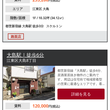
円(税込)
ください。
エリア
江東区
大島
階数/面積
1F / 10.32坪 (34.12㎡)
都営新宿線
大島駅
徒歩3分
スケルトン
路面店
大島駅 | 徒歩6分
江東区大島8丁目
都営新宿線『大島駅』徒歩6分、
居酒屋居抜き物件のご案内で
す。周辺は住宅街で地域密着型
の営業に最適なエリアです。看
板取付スペースあり！視認性良
好な路面店です。各種重飲食ご
詳細を見る
相談可能ですので、お気軽にお
問合せください。
120,000
賃料
円(税込)