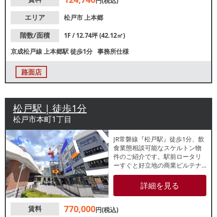
円(税込)
エリア
松戸市
上本郷
階数/面積
1F / 12.74坪 (42.12㎡)
京成松戸線
上本郷駅
徒歩1分
事務所仕様
路面店
松戸駅 | 徒歩1分
松戸市本町1丁目
JR常磐線『松戸駅』徒歩1分、飲
食業態相談可能なスケルトン物
件のご紹介です。駅前ロータリ
ーすぐと好立地の商業ビルテナ
ント2階区画！面積は約164mm
と広々。他フロアでは飲食店や
詳細を見る
カラオケ店や美容室などが営業
中で、周辺でも多数飲食店が盛
770,000
賃料
業中です。駅前好立地のテナン
円(税込)