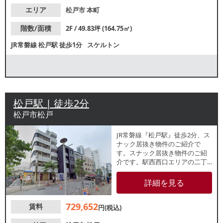
トビルでの出店をご検討の方に
おすすめです。
エリア
松戸市
本町
階数/面積
2F / 49.83坪 (164.75㎡)
JR常磐線
松戸駅
徒歩1分
スケルトン
松戸駅 | 徒歩2分
松戸市松戸
JR常磐線『松戸駅』徒歩2分、ス
ナック居抜き物件のご紹介で
す。スナック居抜き物件のご紹
介です。駅西西口エリアの二丁
目中通り沿い1階店舗！スケルト
ン状態での引き渡し希望もご相
詳細を見る
談可能です。重飲食のご相談も
可能なため各業種お気軽にお問
729,652
賃料
合せください。
円(税込)