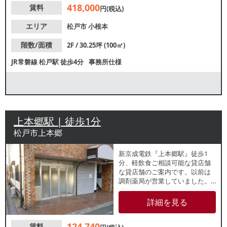
418,000
賃料
円(税込)
エリア
松戸市
小根本
階数/面積
2F / 30.25坪 (100㎡)
JR常磐線
松戸駅
徒歩4分
事務所仕様
上本郷駅 | 徒歩1分
松戸市上本郷
新京成電鉄『上本郷駅』徒歩1
分、軽飲食ご相談可能な貸店舗
な貸店舗のご案内です。以前は
調剤薬局が営業していました。
新規開業にも最適なコンパクト
物件です。諸条件等、お気軽に
詳細を見る
お問合せください。
124,740
賃料