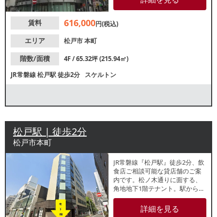
できます。詳細はレスタンダー
ドまでお問い合わせください。
616,000
賃料
円(税込)
エリア
松戸市
本町
階数/面積
4F / 65.32坪 (215.94㎡)
JR常磐線
松戸駅
徒歩2分
スケルトン
松戸駅 | 徒歩2分
松戸市本町
JR常磐線『松戸駅』徒歩2分、飲
食店ご相談可能な貸店舗のご案
内です。松ノ木通りに面する、
角地地下1階テナント。駅からの
アクセスも良好なため、駅利用
者を中心とした集客が期待でき
詳細を見る
ます。諸条件等、お気軽にお問