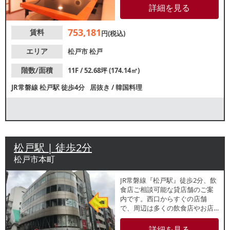
層の集客が期待できます。諸条
詳細を見る
件等、お気軽にお問合せくださ
い。
753,181
賃料
円(税込)
エリア
松戸市
松戸
階数/面積
11F / 52.68坪 (174.14㎡)
JR常磐線
松戸駅
徒歩4分
居抜き
/
韓国料理
松戸駅 | 徒歩2分
松戸市本町
JR常磐線『松戸駅』徒歩2分、飲
食店ご相談可能な貸店舗のご案
内です。西口からすぐの店舗
で、周辺は多くの飲食店やお店
があり、賑わっております。駅
利用者を中心とした集客が期待
詳細を見る