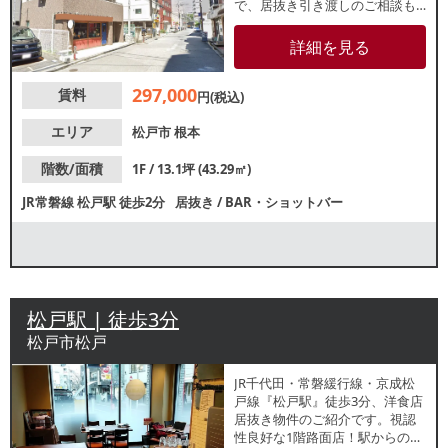
で、居抜き引き渡しのご相談も
可能です。視認性良好な路面
店！カフェやテイクアウト店等
詳細を見る
にもおすすめです。諸条件等、
お気軽にお問合せください。
297,000
賃料
円(税込)
エリア
松戸市
根本
階数/面積
1F / 13.1坪 (43.29㎡)
JR常磐線
松戸駅
徒歩2分
居抜き
/
BAR・ショットバー
松戸駅 | 徒歩3分
松戸市松戸
JR千代田・常磐緩行線・京成松
戸線『松戸駅』徒歩3分、洋食店
居抜き物件のご紹介です。視認
性良好な1階路面店！駅からのア