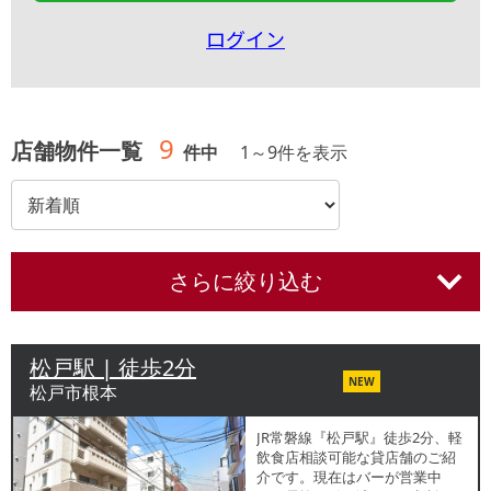
ログイン
9
店舗物件一覧
件中
1
～
9
件を表示
さらに絞り込む
松戸駅 | 徒歩2分
NEW
松戸市根本
JR常磐線『松戸駅』徒歩2分、軽
飲食店相談可能な貸店舗のご紹
介です。現在はバーが営業中