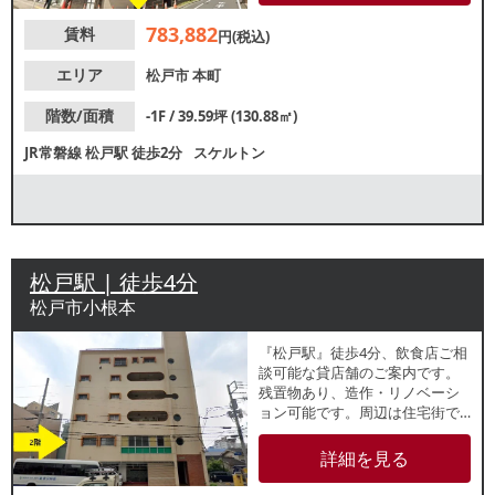
い合わせください。
783,882
賃料
円(税込)
エリア
松戸市
本町
階数/面積
-1F / 39.59坪 (130.88㎡)
JR常磐線
松戸駅
徒歩2分
スケルトン
松戸駅 | 徒歩4分
松戸市小根本
『松戸駅』徒歩4分、飲食店ご相
談可能な貸店舗のご案内です。
残置物あり、造作・リノベーシ
ョン可能です。周辺は住宅街で
地域密着型の営業に最適なエリ
アです。諸条件等、お気軽にお
詳細を見る
問合せください。