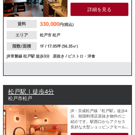
クセスも良好で、ランチ・ディ
ナー共に集客が期待できます。
詳細を見る
居抜きのため、初期投資を抑え
てスムーズに開業できます。
330,000
賃料
円(税込)
エリア
松戸市
松戸
階数/面積
1F / 17.05坪 (56.35㎡)
JR常磐線
松戸駅
徒歩3分
居抜き
/
ビストロ・洋食
松戸駅 | 徒歩4分
松戸市松戸
JR・京成松戸線『松戸駅』徒歩4
分、韓国料理店居抜き物件のご
紹介です。駅西口からアクセス
良好な大型ショッピングモール
内で、子供から大人まで幅広い