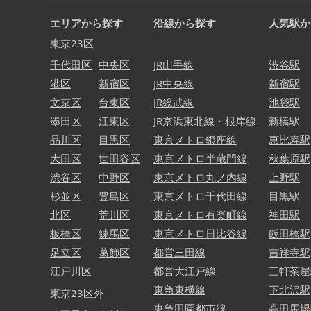
エリアから探す
沿線から探す
人気駅か
東京23区
千代田区
中央区
JR山手線
渋谷駅
港区
新宿区
JR中央線
新宿駅
文京区
台東区
JR総武線
池袋駅
墨田区
江東区
JR京浜東北線・根岸線
新橋駅
品川区
目黒区
東京メトロ銀座線
恵比寿駅
大田区
世田谷区
東京メトロ半蔵門線
秋葉原駅
渋谷区
中野区
東京メトロ丸ノ内線
上野駅
杉並区
豊島区
東京メトロ千代田線
目黒駅
北区
荒川区
東京メトロ有楽町線
神田駅
板橋区
練馬区
東京メトロ日比谷線
飯田橋駅
足立区
葛飾区
都営三田線
吉祥寺駅
江戸川区
都営大江戸線
三軒茶屋
東急東横線
下北沢駅
東京23区外
東急田園都市線
高田馬場