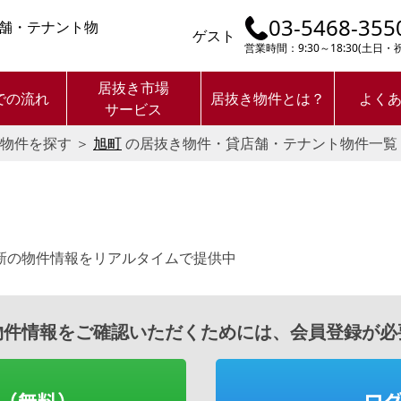
03-5468-355
舗・テナント物
ゲスト
営業時間：9:30～18:30(土日
居抜き市場
での流れ
居抜き物件とは？
よく
サービス
物件を探す
＞
旭町
の居抜き物件・貸店舗・テナント物件一覧
新の物件情報をリアルタイムで提供中
物件情報をご確認いただくためには、会員登録が必
（無料）
ロ