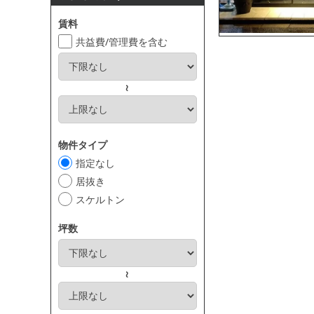
賃料
共益費/管理費を含む
～
物件タイプ
指定なし
居抜き
スケルトン
坪数
～