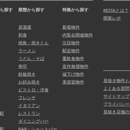
ら探す
業態から探す
特集から探す
RESTAとは？
開業レポ
居酒屋
新着物件
和食
内覧会開催物件
焼鳥・焼きとん
注目物件
ラーメン
駅近物件
うどん・そば
重飲食物件
寿司
造作無償物件
鉄板焼き
値下げ物件
居抜き物件と
お好み焼き
美容室物件
よくある質問
ビストロ・洋食
サイトマップ
フレンチ
プライバシー
イタリアン
居抜き店舗の
駅
レストラン
ダイニングバー
駅
BAR・ショットバー