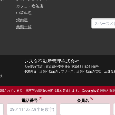
カフェ・喫茶店
中華料理
焼肉屋
業態一覧
レスタ不動産管理株式会社
古物商許可証：東京都公安委員会 第303311805146号
事業内容：店舗不動産のサブリース、店舗不動産の管理、店舗資
援
載されている図、記事等の情報の無断掲載を禁止します。 Copyright ©
居抜き市
※
※
電話番号
会員名