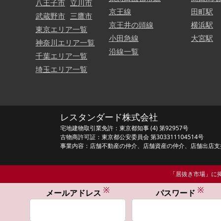
八王子市
立川市
京王線
田町駅
武蔵野市
三鷹市
京王井の頭線
横浜駅
東京エリア一覧
小田急線
大宮駅
神奈川エリア一覧
沿線一覧
千葉エリア一覧
埼玉エリア一覧
レスタンダード株式会社
宅地建物取引業免許：東京都知事 (4) 第92957号
古物商許可証：東京都公安委員会 第303311104514号
事業内容：店舗不動産の仲介、店舗資産の仲介、店舗出店支
「居抜き市場」に掲
※
※
メールアドレス
パスワード