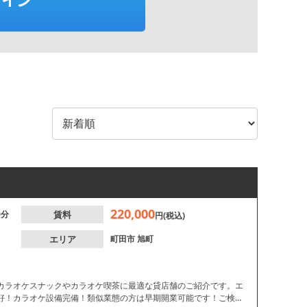
220,000
0分
賃料
円(税込)
エリア
町田市
旭町
カラオケスナックやカラオケ喫茶に最適な貸店舗のご紹介です。エ
好！カラオケ設備完備！類似業態の方は早期開業可能です！ご検討