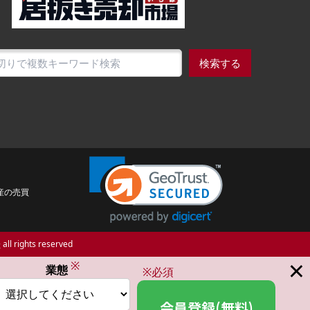
検索する
産の売買
場
all rights reserved
×
※
業態
※必須
会員登録(無料)