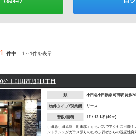
1
件中
1
～
1
件を表示
20分 | 町田市旭町1丁目
駅
小田急小田原線
町田駅
徒歩2
物件タイプ/現業態
リース
階数/面積
1F / 12.1坪 (40㎡)
小田急小田原線『町田駅』からバスでアクセス可能！
ントランスがガラス張りのため歩行者からの視認性良