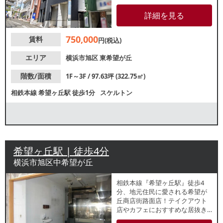
通学の動線上に位置しているた
め、駅利用者からの高い認知度
詳細を見る
が期待できます。諸条件等、お
気軽にお問い合わせください。
750,000
賃料
円(税込)
エリア
横浜市旭区
東希望が丘
階数/面積
1F～3F / 97.63坪 (322.75㎡)
相鉄本線
希望ヶ丘駅
徒歩1分
スケルトン
希望ヶ丘駅 | 徒歩4分
横浜市旭区中希望が丘
相鉄本線『希望ヶ丘駅』徒歩4
分、地元住民に愛される希望が
丘商店街路面店！テイクアウト
店やカフェにおすすめな居抜き
物件のご紹介です。住宅地の方