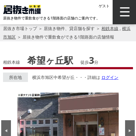
ゲスト
居抜き物件で重飲食ができる1階路面の店舗のご案内です。
居抜き市場トップ
＞
居抜き物件、貸店舗を探す
＞
相鉄本線
,
横浜
市旭区
＞
居抜き物件で重飲食ができる1階路面の店舗情報
希望ヶ丘駅
3
相鉄本線
徒歩
分
所在地
横浜市旭区中希望が丘・・・詳細は
ログイン
Previous
Next