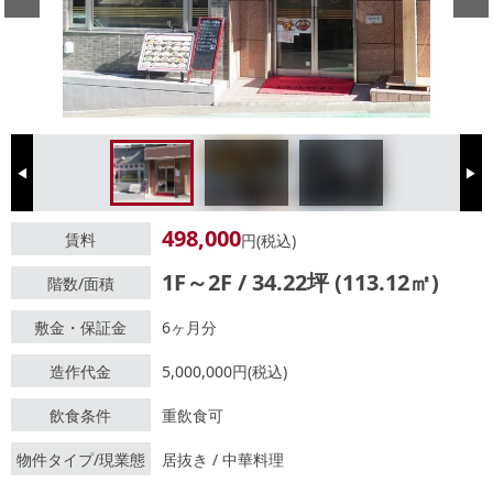
Previous
Next
498,000
賃料
円(税込)
1F～2F / 34.22坪 (113.12㎡)
階数/面積
敷金・保証金
6ヶ月分
造作代金
5,000,000円(税込)
飲食条件
重飲食可
物件タイプ/現業態
居抜き / 中華料理