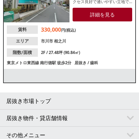
クセス良好で通いやすい立地で
す。造作代無償のため、類似業
態ご希望の方におすすめ！諸条
詳細を見る
件等、お気軽にお問合せくださ
い。
330,000
賃料
円(税込)
エリア
市川市
相之川
階数/面積
2F / 27.48坪 (90.84㎡)
東京メトロ東西線
南行徳駅
徒歩2分
居抜き
/
歯科
居抜き市場トップ
居抜き物件・貸店舗情報
その他メニュー