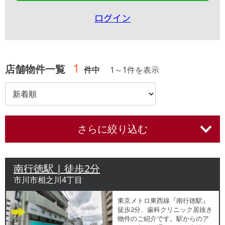
ログイン
1
店舗物件一覧
件中
1
～
1
件を表示
さらに絞り込む
南行徳駅 | 徒歩2分
市川市相之川4丁目
東京メトロ東西線『南行徳駅』
徒歩2分、歯科クリニック居抜き
物件のご紹介です。駅からのア