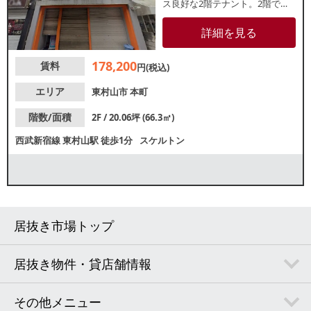
ス良好な2階テナント。2階です
がガラス面も大きく視認性良好
です。周辺は焼肉屋や中華料理
詳細を見る
屋など多数飲食店が盛業してお
ります。諸条件等、お気軽にお
178,200
賃料
問い合わせください。
円(税込)
エリア
東村山市
本町
階数/面積
2F / 20.06坪 (66.3㎡)
西武新宿線
東村山駅
徒歩1分
スケルトン
居抜き市場トップ
居抜き物件・貸店舗情報
その他メニュー