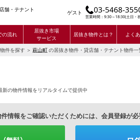
03-5468-355
店舗・テナント
ゲスト
営業時間：9:30～18:30(土日
居抜き市場
での流れ
居抜き物件とは？
よく
サービス
物件を探す
＞
萩山町
の居抜き物件・貸店舗・テナント物件一
最新の物件情報をリアルタイムで提供中
物件情報をご確認いただくためには、会員登録が必
（無料）
ロ