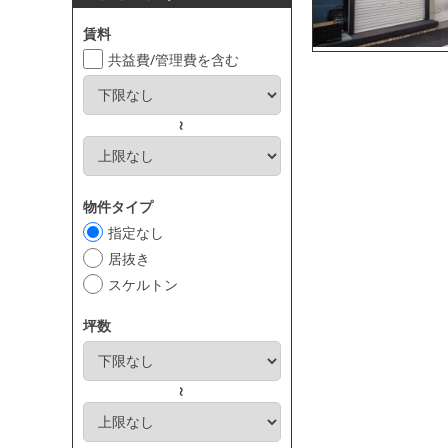
賃料
共益費/管理費を含む
～
物件タイプ
指定なし
居抜き
スケルトン
坪数
～