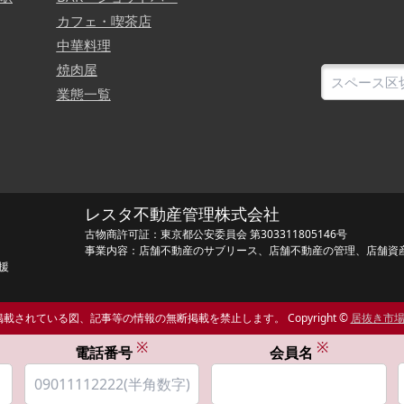
カフェ・喫茶店
中華料理
焼肉屋
業態一覧
レスタ不動産管理株式会社
古物商許可証：東京都公安委員会 第303311805146号
事業内容：店舗不動産のサブリース、店舗不動産の管理、店舗資
援
載されている図、記事等の情報の無断掲載を禁止します。 Copyright ©
居抜き市
※
※
電話番号
会員名