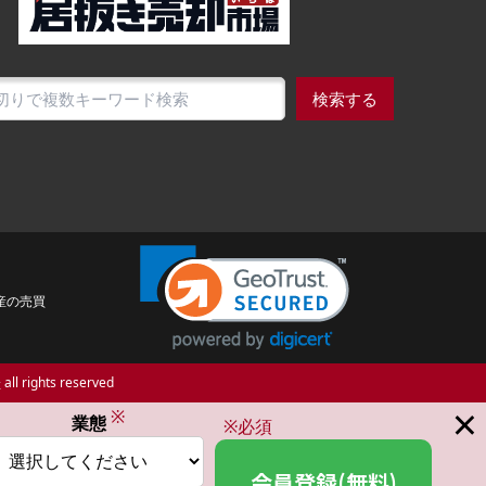
検索する
産の売買
場
all rights reserved
×
※
業態
※必須
会員登録(無料)