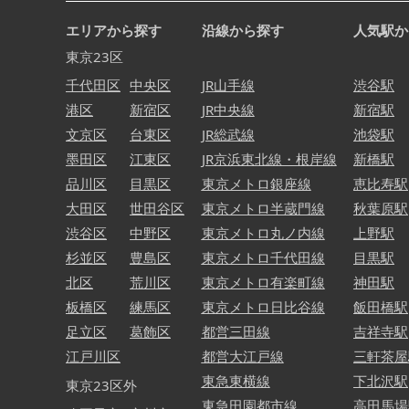
エリアから探す
沿線から探す
人気駅か
東京23区
千代田区
中央区
JR山手線
渋谷駅
港区
新宿区
JR中央線
新宿駅
文京区
台東区
JR総武線
池袋駅
墨田区
江東区
JR京浜東北線・根岸線
新橋駅
品川区
目黒区
東京メトロ銀座線
恵比寿駅
大田区
世田谷区
東京メトロ半蔵門線
秋葉原駅
渋谷区
中野区
東京メトロ丸ノ内線
上野駅
杉並区
豊島区
東京メトロ千代田線
目黒駅
北区
荒川区
東京メトロ有楽町線
神田駅
板橋区
練馬区
東京メトロ日比谷線
飯田橋駅
足立区
葛飾区
都営三田線
吉祥寺駅
江戸川区
都営大江戸線
三軒茶屋
東急東横線
下北沢駅
東京23区外
東急田園都市線
高田馬場