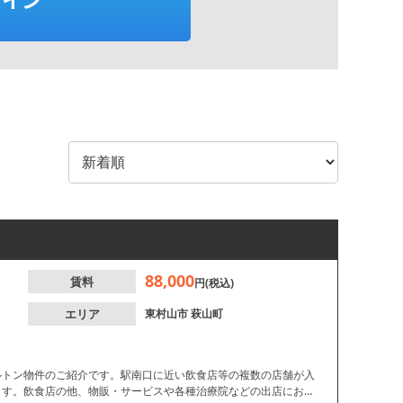
88,000
賃料
円(税込)
エリア
東村山市
萩山町
ルトン物件のご紹介です。駅南口に近い飲食店等の複数の店舗が入
ます。飲食店の他、物販・サービスや各種治療院などの出店におす