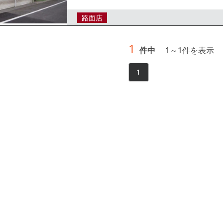
すめです。
路面店
1
件中
1
～
1
件を表示
1