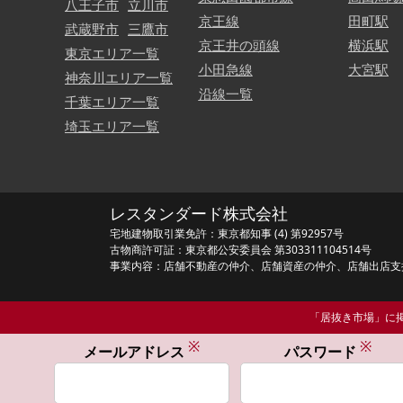
八王子市
立川市
京王線
田町駅
武蔵野市
三鷹市
京王井の頭線
横浜駅
東京エリア一覧
小田急線
大宮駅
神奈川エリア一覧
沿線一覧
千葉エリア一覧
埼玉エリア一覧
レスタンダード株式会社
宅地建物取引業免許：東京都知事 (4) 第92957号
古物商許可証：東京都公安委員会 第303311104514号
事業内容：店舗不動産の仲介、店舗資産の仲介、店舗出店支
「居抜き市場」に掲
※
※
メールアドレス
パスワード