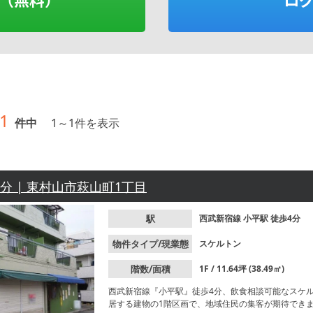
1
件中
1
～
1
件を表示
4分 | 東村山市萩山町1丁目
駅
西武新宿線
小平駅
徒歩4分
物件タイプ/現業態
スケルトン
階数/面積
1F / 11.64坪 (38.49㎡)
西武新宿線『小平駅』徒歩4分、飲食相談可能なスケ
居する建物の1階区画で、地域住民の集客が期待でき