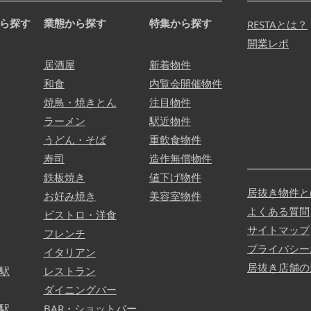
ら探す
業態から探す
特集から探す
RESTAとは？
開業レポ
居酒屋
新着物件
和食
内覧会開催物件
焼鳥・焼きとん
注目物件
ラーメン
駅近物件
うどん・そば
重飲食物件
寿司
造作無償物件
鉄板焼き
値下げ物件
居抜き物件と
お好み焼き
美容室物件
よくある質問
ビストロ・洋食
サイトマップ
フレンチ
プライバシー
イタリアン
居抜き店舗の
駅
レストラン
ダイニングバー
駅
BAR・ショットバー