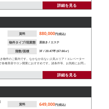
す。諸条件等、お気軽にお問合せください。
詳細を見る
880,000
賃料
円(税込)
物件タイプ/現業態
居抜き
/
エステ
階数/面積
3F / 20.47坪 (67.66㎡)
抜き物件のご案内です。なかなか出ない人気エリア！エレベーター
で各種美容サロン開業におすすめです。諸条件等、お気軽にお問合
詳細を見る
原
649,000
賃料
円(税込)