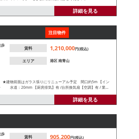
詳細を見る
注目物件
徒歩
1,210,000
賃料
円(税込)
エリア
港区
南青山
★建物前面はガラス張りにリニューアル予定 間口約5m 【イン
道：20mm 【厨房排気】有 /台所換気扇【空調】有 / 業務
/洋式 【閉店理由】不明 【営業年数】不明【営業時間制限】深
9ｍ 【天高】約2.4ｍ ※本紙記載の店舗情報は正
詳細を見る
徒歩
905,200
賃料
円(税込)