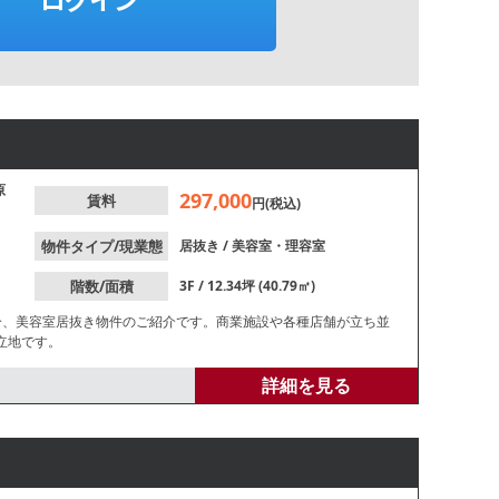
原
297,000
賃料
円(税込)
物件タイプ/現業態
居抜き
/
美容室・理容室
階数/面積
3F / 12.34坪 (40.79㎡)
分、美容室居抜き物件のご紹介です。商業施設や各種店舗が立ち並
立地です。
詳細を見る