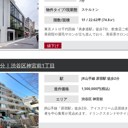
7分
物件タイプ/現業態
スケルトン
階数/面積
1F / 22.62坪 (74.8㎡)
東京メトロ千代田線『表参道駅』徒歩7分、飲食店ご
美容院や眉毛サロンが立ち並んでおり、美容系サロン
値下げ
2分 | 渋谷区神宮前1丁目
駅
JR山手線
原宿駅
徒歩2分
造作価格
1,500,000円(税込)
エリア
渋谷区
神宮前
JR山手線『原宿駅』徒歩2分、アイスクリーム店居抜
者を中心集客が見込めます。ドリンクスタンドやテイ