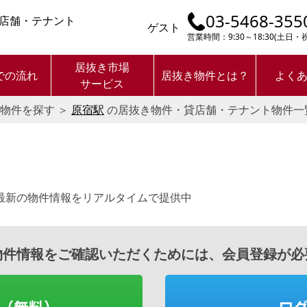
03-5468-355
店舗・テナント
ゲスト
営業時間：9:30～18:30(土日
居抜き市場
での流れ
居抜き物件とは？
よく
サービス
物件を探す
＞
原宿駅
の居抜き物件・貸店舗・テナント物件一
最新の物件情報をリアルタイムで提供中
物件情報をご確認いただくためには、会員登録が必
（無料）
ロ