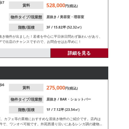
歩7
528,000
賃料
円(税込)
物件タイプ/現業態
居抜き
/
美容室・理容室
階数/面積
3F / 15.82坪 (52.32㎡)
抜き物件が出ました！若者を中心に平日休日問わず賑わいがあり、
アで出店のチャンスですので、お問合せはお早めに！
詳細を見る
歩6
275,000
賃料
円(税込)
物件タイプ/現業態
居抜き
/
BAR・ショットバー
階数/面積
1F / 7.12坪 (23.54㎡)
屋、カフェ等の業種におすすめな居抜き物件のご紹介です。店内は
物件で、ワンオペ可能です。外苑西通り沿いにあるレンガ調の建物