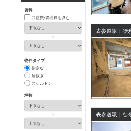
賃料
共益費/管理費を含む
表参道駅 | 徒
～
物件タイプ
指定なし
居抜き
スケルトン
坪数
表参道駅 | 徒
～