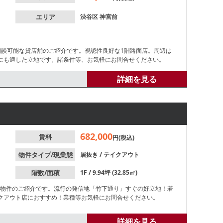
エリア
渋谷区
神宮前
相談可能な貸店舗のご紹介です。視認性良好な1階路面店。周辺は
にも適した立地です。諸条件等、お気軽にお問合せください。
詳細を見る
682,000
賃料
円(税込)
物件タイプ/現業態
居抜き
/
テイクアウト
階数/面積
1F / 9.94坪 (32.85㎡)
き物件のご紹介です。流行の発信地「竹下通り」すぐの好立地！若
クアウト店におすすめ！業種等お気軽にお問合せください。
詳細を見る