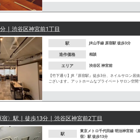
から中庭に入ると、複数店舗が集まる一角にございま
3分 | 渋谷区神宮前1丁目
駅
JR山手線
原宿駅
徒歩3分
造作価格
相談
エリア
渋谷区
神宮前
【竹下通り】JR『原宿駅』徒歩3分、ネイルサロン居
ございます。アットホームなプライベートサロン空間
せください。
〉駅 | 徒歩13分 | 渋谷区神宮前2丁目
東京メトロ千代田線
明治神宮前〈
駅
宿〉駅
徒歩13分