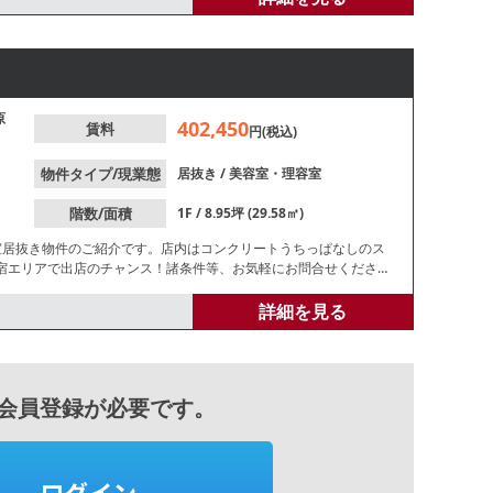
原
402,450
賃料
円(税込)
物件タイプ/現業態
居抜き
/
美容室・理容室
階数/面積
1F / 8.95坪 (29.58㎡)
室居抜き物件のご紹介です。店内はコンクリートうちっぱなしのス
宿エリアで出店のチャンス！諸条件等、お気軽にお問合せくださ
詳細を見る
会員登録が必要です。
ログイン