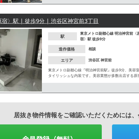
宿〉駅 | 徒歩9分 | 渋谷区神宮前3丁目
東京メトロ副都心線
明治神宮前〈
駅
宿〉駅
徒歩9分
造作価格
相談
エリア
渋谷区
神宮前
東京メトロ副都心線『明治神宮前駅』徒歩9分、美容
タイリッシュな内装です。美容業態が多数出店する原
い。
居抜き物件情報をご確認いただくためには、
会員登録（無料）