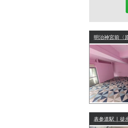
明治神宮前〈原
表参道駅 | 徒