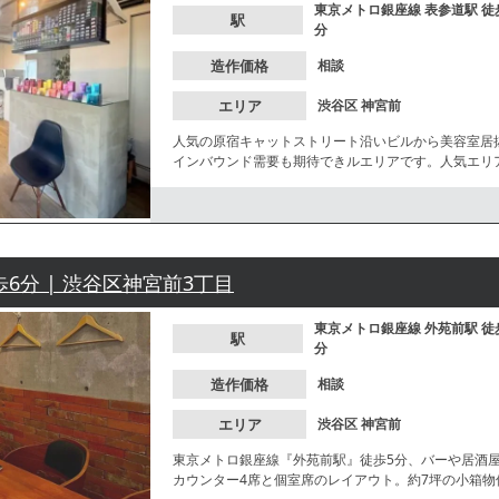
東京メトロ銀座線
表参道駅
徒
駅
分
造作価格
相談
エリア
渋谷区
神宮前
人気の原宿キャットストリート沿いビルから美容室居
インバウンド需要も期待できルエリアです。人気エリ
歩6分 | 渋谷区神宮前3丁目
東京メトロ銀座線
外苑前駅
徒
駅
分
造作価格
相談
エリア
渋谷区
神宮前
東京メトロ銀座線『外苑前駅』徒歩5分、バーや居酒
カウンター4席と個室席のレイアウト。約7坪の小箱