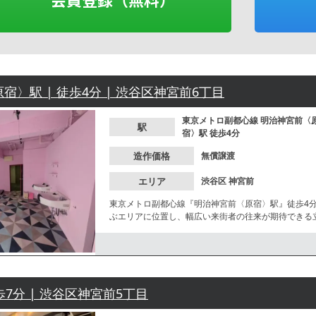
宿〉駅 | 徒歩4分 | 渋谷区神宮前6丁目
東京メトロ副都心線
明治神宮前〈
駅
宿〉駅
徒歩4分
造作価格
無償譲渡
エリア
渋谷区
神宮前
東京メトロ副都心線『明治神宮前〈原宿〉駅』徒歩4
ぶエリアに位置し、幅広い来街者の往来が期待できる
歩7分 | 渋谷区神宮前5丁目