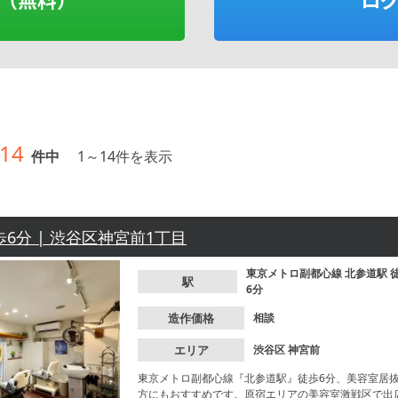
14
件中
1
～
14
件を表示
歩6分 | 渋谷区神宮前1丁目
東京メトロ副都心線
北参道駅
駅
6分
造作価格
相談
エリア
渋谷区
神宮前
東京メトロ副都心線『北参道駅』徒歩6分、美容室居
方にもおすすめです。原宿エリアの美容室激戦区で出