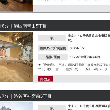
歩8分 | 港区南青山5丁目
東京メトロ千代田線
表参道駅
駅
8分
物件タイプ/現業態
スケルトン
階数/面積
1F / 20.19坪 (66.73㎡)
★「骨董通り」至近の1階路面 物販・軽飲食相談可能！ 
フラ】電灯：有 動力：無 ガス：4号メーター 水
用【グリスト】無 【前テナント】物販【トイレ】有 
夜営業不可 【不可業態】特に無し【引渡状態】スケルトン 【間口】約4.
路面店
確性を保証するものではございません。
歩7分 | 渋谷区神宮前5丁目
東京メトロ千代田線
表参道駅
駅