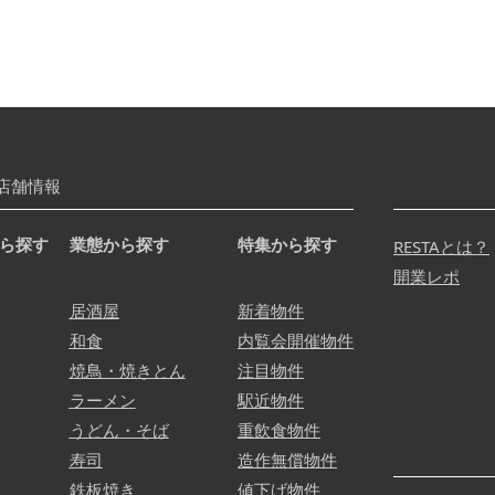
店舗情報
ら探す
業態から探す
特集から探す
RESTAとは？
開業レポ
居酒屋
新着物件
和食
内覧会開催物件
焼鳥・焼きとん
注目物件
ラーメン
駅近物件
うどん・そば
重飲食物件
寿司
造作無償物件
鉄板焼き
値下げ物件