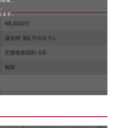
の収集、
、
ります。