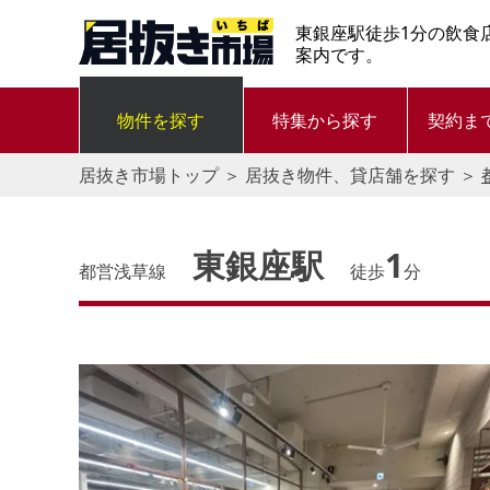
東銀座駅徒歩1分の飲食
案内です。
物件を探す
特集から探す
契約ま
居抜き市場トップ
＞
居抜き物件、貸店舗を探す
＞
東銀座駅
1
都営浅草線
徒歩
分
す。