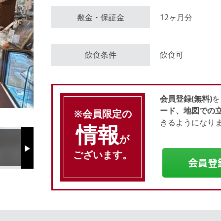
敷金・保証金
12ヶ月分
会員登録（無料）
飲食条件
飲食可
ログイン
会員登録(無料)
を
ード、地図での
※会員限定の
きるようになり
情報
が
Next
ございます。
会員登