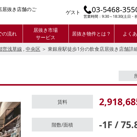
03-5468-355
店居抜き店舗のご
ゲスト
営業時間：9:30～18:30(土日
居抜き市場
での流れ
居抜き物件とは？
よく
サービス
都営浅草線
,
中央区
＞
東銀座駅徒歩1分の飲食店居抜き店舗詳
2,918,68
賃料
-1F / 75
ログイン後に
階数/面積
物件情報の全てがご覧いただけま