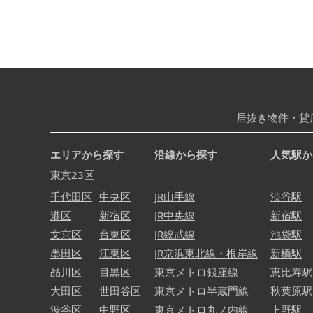
居抜き物件・貸
エリアから探す
沿線から探す
人気駅か
東京23区
千代田区
中央区
JR山手線
渋谷駅
港区
新宿区
JR中央線
新宿駅
文京区
台東区
JR総武線
池袋駅
墨田区
江東区
JR京浜東北線・根岸線
新橋駅
品川区
目黒区
東京メトロ銀座線
恵比寿駅
大田区
世田谷区
東京メトロ半蔵門線
秋葉原駅
渋谷区
中野区
東京メトロ丸ノ内線
上野駅