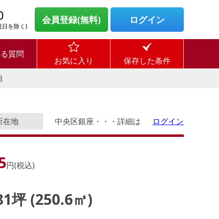
0
会員登録(無料)
ログイン
・祝日を除く)
ある質問
お気に入り
保存した条件
細
所在地
中央区銀座・・・詳細は
ログイン
5
円(税込)
.81坪 (250.6㎡)
ログイン後に
す。
物件情報の全てがご覧いただけま