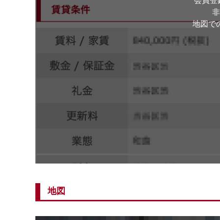
会員登
非
地図で
地図