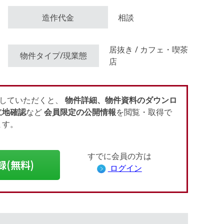
造作代金
相談
会員登録（無料）
居抜き / カフェ・喫茶
物件タイプ/現業態
店
ログイン
していただくと、
物件詳細、物件資料のダウンロ
立地確認
など
会員限定の公開情報
を閲覧・取得で
ます。
すでに会員の方は
録(無料)
ログイン