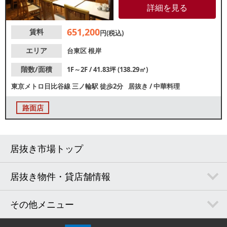
かなか出ない40坪超の大箱物件
詳細を見る
です。諸条件等、お気軽にお問
合せください。
651,200
賃料
円(税込)
エリア
台東区
根岸
階数/面積
1F～2F / 41.83坪 (138.29㎡)
東京メトロ日比谷線
三ノ輪駅
徒歩2分
居抜き
/
中華料理
路面店
居抜き市場トップ
居抜き物件・貸店舗情報
その他メニュー