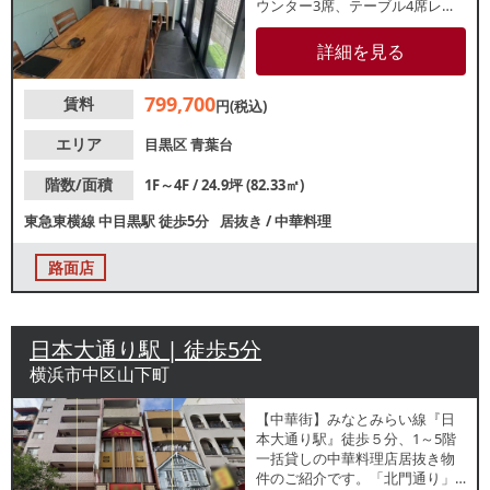
ウンター3席、テーブル4席レイ
アウト。上階は住居仕様になっ
ております。目黒川至近の落ち
詳細を見る
着いた立地で、隠れ家レストラ
ン等にもおすすめです。周辺で
799,700
賃料
もおしゃれなカフェやアパレル
円(税込)
ショップ等が多数盛業中！諸条
件等、お気軽にお問合せくださ
エリア
目黒区
青葉台
い。
階数/面積
1F～4F / 24.9坪 (82.33㎡)
東急東横線
中目黒駅
徒歩5分
居抜き
/
中華料理
路面店
日本大通り駅 | 徒歩5分
横浜市中区山下町
【中華街】みなとみらい線『日
本大通り駅』徒歩５分、1～5階
一括貸しの中華料理店居抜き物
件のご紹介です。「北門通り」