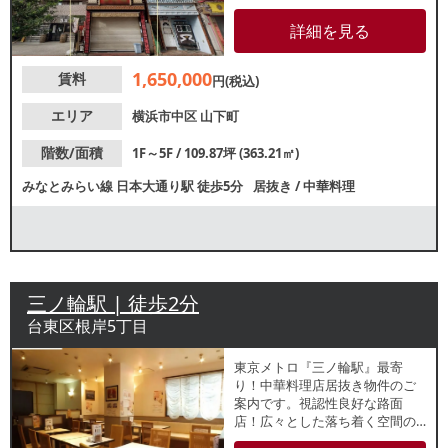
沿いの視認性良好な建物で、横
浜公園（横浜スタジアム）や区
詳細を見る
役所に近く、周辺はホテルも多
いため観光客の利用も期待でき
1,650,000
賃料
ます。中華街で複数階一括貸し
円(税込)
の物件をご検討の方は。まずは
お気軽にお問い合わせくださ
エリア
横浜市中区
山下町
い。
階数/面積
1F～5F / 109.87坪 (363.21㎡)
みなとみらい線
日本大通り駅
徒歩5分
居抜き
/
中華料理
三ノ輪駅 | 徒歩2分
台東区根岸5丁目
東京メトロ『三ノ輪駅』最寄
り！中華料理店居抜き物件のご
案内です。視認性良好な路面
店！広々とした落ち着く空間の
店内は全76席のレイアウト！な