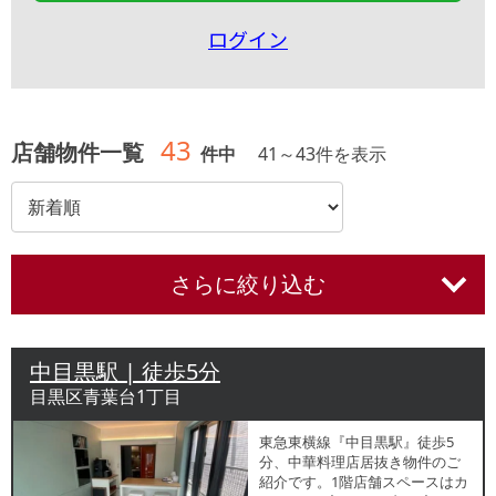
ログイン
43
店舗物件一覧
件中
41
～
43
件を表示
さらに絞り込む
中目黒駅 | 徒歩5分
目黒区青葉台1丁目
東急東横線『中目黒駅』徒歩5
分、中華料理店居抜き物件のご
紹介です。1階店舗スペースはカ