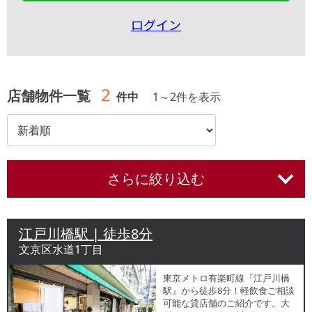
ログイン
2
店舗物件一覧
件中
1
～
2
件を表示
さらに絞り込む
江戸川橋駅 | 徒歩8分
文京区水道1丁目
東京メトロ有楽町線『江戸川橋
駅』から徒歩8分！軽飲食ご相談
可能な貸店舗のご紹介です。大