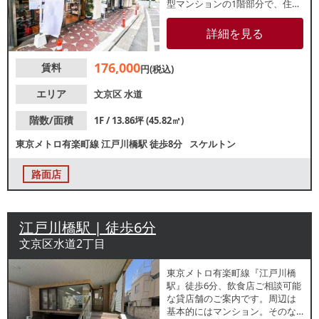
型マンションの1階部分で、住民
の日常的な集客が期待できま
す。以前は食パン専門店が営業
詳細を見る
していました。他区画では居酒
屋やスーパーなどが営業中！カ
176,000
賃料
フェやテイクアウト業態におす
円(税込)
すめの物件です。お気軽にお問
合せください。
エリア
文京区
水道
階数/面積
1F / 13.86坪 (45.82㎡)
東京メトロ有楽町線
江戸川橋駅
徒歩8分
スケルトン
路面店
江戸川橋駅 | 徒歩6分
文京区水道2丁目
東京メトロ有楽町線『江戸川橋
駅』徒歩6分、飲食店ご相談可能
な貸店舗のご案内です。周辺は
基本的にはマンション。そのな