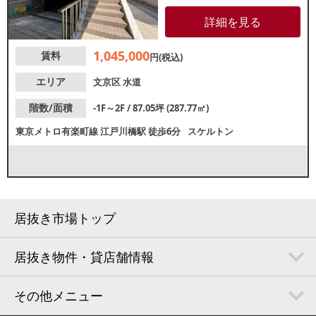
かに印刷会社や製本所などが点
在している、駅近のわりに静か
詳細を見る
なエリアです。店舗・事務所を
はじめ、飲食店など相談可。業
1,045,000
賃料
種等お気軽にご相談ください。
円(税込)
エリア
文京区
水道
階数/面積
-1F～2F / 87.05坪 (287.77㎡)
東京メトロ有楽町線
江戸川橋駅
徒歩6分
スケルトン
居抜き市場トップ
居抜き物件・貸店舗情報
その他メニュー