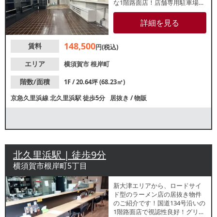
な1階路面店！店舗専⽤駐⾞場の
ご利⽤も相談可能です。他区画
では買取専門店や英語教室や薬
詳細を見る
局などが営業中。カフェなどの
軽飲食店や美容サロン、各種ス
148,500
賃料
クールなどにもおすすめです。
円(税込)
業種等お気軽にお問合せくださ
い。
エリア
横須賀市
根岸町
階数/面積
1F / 20.64坪 (68.23㎡)
京急久里浜線
北久里浜駅
徒歩5分
居抜き
/
物販
北久里浜駅 | 徒歩9分
横須賀市根岸町5丁目
新大津エリアから、ロードサイ
ド型のラーメン店の居抜き物件
のご紹介です！国道134号沿いの
1階路面店で視認性良好！グリー