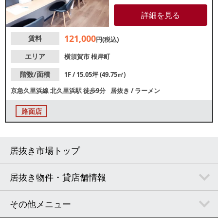
ンの外観が目を引く建物です。
周辺は住宅・店舗のため近隣住
詳細を見る
民のランチ・夕食需要が期待で
きます！
121,000
賃料
円(税込)
エリア
横須賀市
根岸町
階数/面積
1F / 15.05坪 (49.75㎡)
京急久里浜線
北久里浜駅
徒歩9分
居抜き
/
ラーメン
路面店
居抜き市場トップ
居抜き物件・貸店舗情報
その他メニュー