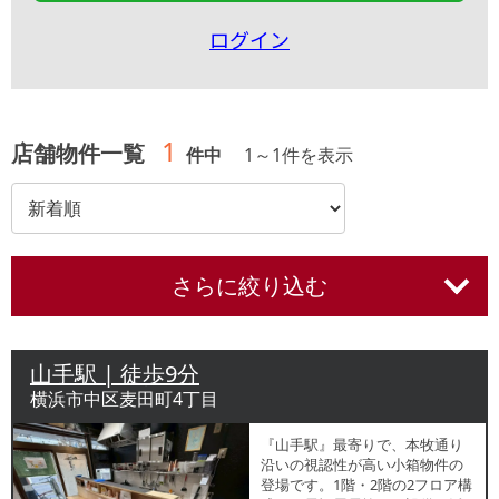
ログイン
1
店舗物件一覧
件中
1
～
1
件を表示
さらに絞り込む
山手駅 | 徒歩9分
横浜市中区麦田町4丁目
『山手駅』最寄りで、本牧通り
沿いの視認性が高い小箱物件の
登場です。1階・2階の2フロア構