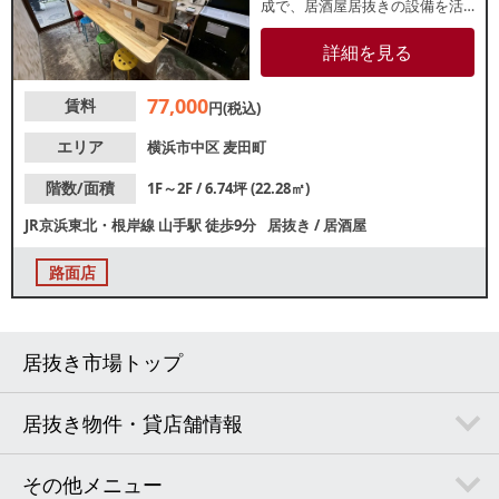
成で、居酒屋居抜きの設備を活
かした低コスト出店が可能。1階
カウンター4席、2階テーブル6席
詳細を見る
と、少人数で効率よく運営でき
るレイアウトが魅力です。周辺
77,000
賃料
は交通量も多く、地元住民の集
円(税込)
客も期待できる好立地。独立・
開業の第一歩として、こだわり
エリア
横浜市中区
麦田町
を凝縮できる希少な1階路面店舗
です。
階数/面積
1F～2F / 6.74坪 (22.28㎡)
JR京浜東北・根岸線
山手駅
徒歩9分
居抜き
/
居酒屋
路面店
居抜き市場トップ
居抜き物件・貸店舗情報
その他メニュー