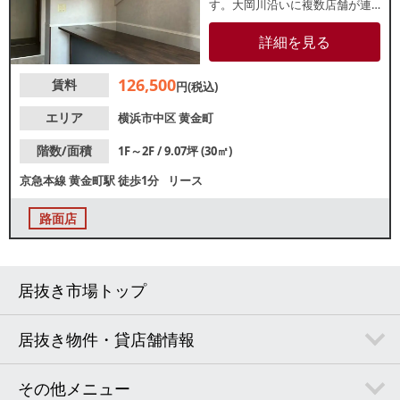
す。大岡川沿いに複数店舗が連
なるテラスハウスの一区画！1～
2階の店舗で1階にはカウンター
詳細を見る
がございます。他区画では喫茶
店やバーが営業中！隣区画では
126,500
賃料
クレープ店が開業予定です。諸
円(税込)
条件等、お気軽にお問合せくだ
さい。
エリア
横浜市中区
黄金町
階数/面積
1F～2F / 9.07坪 (30㎡)
京急本線
黄金町駅
徒歩1分
リース
路面店
居抜き市場トップ
居抜き物件・貸店舗情報
その他メニュー