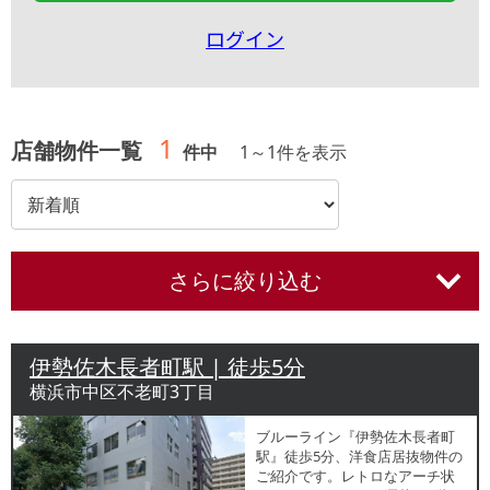
ログイン
1
店舗物件一覧
件中
1
～
1
件を表示
さらに絞り込む
伊勢佐木長者町駅 | 徒歩5分
横浜市中区不老町3丁目
ブルーライン『伊勢佐木長者町
駅』徒歩5分、洋食店居抜物件の
ご紹介です。レトロなアーチ状