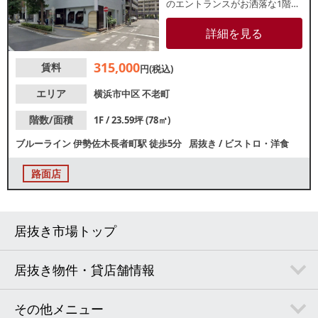
のエントランスがお洒落な1階路
面店！目の前には2024年4月に開
業した多目的アリーナ「横浜
詳細を見る
BUNTAI」があり、スポーツイベ
ントなどの来場客の集客も期待
315,000
賃料
できます。諸条件等、お気軽に
円(税込)
お問合せください。
エリア
横浜市中区
不老町
階数/面積
1F / 23.59坪 (78㎡)
ブルーライン
伊勢佐木長者町駅
徒歩5分
居抜き
/
ビストロ・洋食
路面店
居抜き市場トップ
居抜き物件・貸店舗情報
その他メニュー