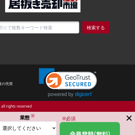
検索する
産の売買
場
all rights reserved
×
※
業態
※必須
会員登録(無料)