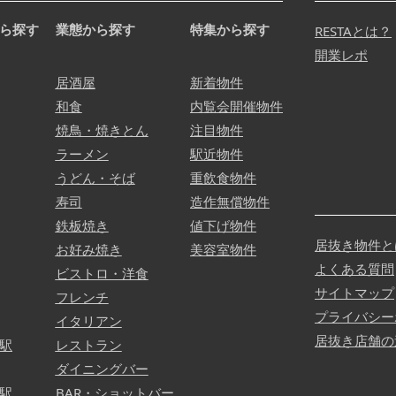
ら探す
業態から探す
特集から探す
RESTAとは？
開業レポ
居酒屋
新着物件
和食
内覧会開催物件
焼鳥・焼きとん
注目物件
ラーメン
駅近物件
うどん・そば
重飲食物件
寿司
造作無償物件
鉄板焼き
値下げ物件
居抜き物件と
お好み焼き
美容室物件
よくある質問
ビストロ・洋食
サイトマップ
フレンチ
プライバシー
イタリアン
居抜き店舗の
駅
レストラン
ダイニングバー
駅
BAR・ショットバー