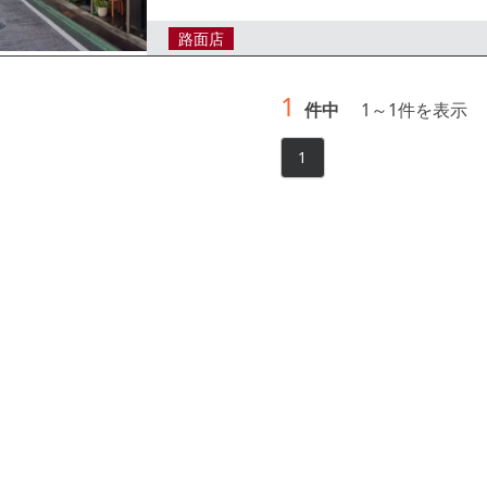
路面店
1
件中
1
～
1
件を表示
1