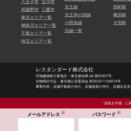
八王子市
立川市
京王線
田町駅
武蔵野市
三鷹市
京王井の頭線
横浜駅
東京エリア一覧
小田急線
大宮駅
神奈川エリア一覧
沿線一覧
千葉エリア一覧
埼玉エリア一覧
レスタンダード株式会社
宅地建物取引業免許：東京都知事 (4) 第92957号
古物商許可証：東京都公安委員会 第303311104514号
事業内容：店舗不動産の仲介、店舗資産の仲介、店舗出店支
「居抜き市場」に掲
※
※
メールアドレス
パスワード