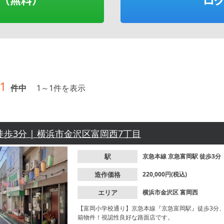
1
件中
1
～
1
件を表示
徒歩3分 | 横浜市金沢区富岡西7丁目
駅
京急本線
京急富岡駅
徒歩3分
造作価格
220,000円(税込)
エリア
横浜市金沢区
富岡西
【富岡小学校通り】京急本線『京急富岡駅』徒歩3分
箱物件！視認性良好な路面店です。