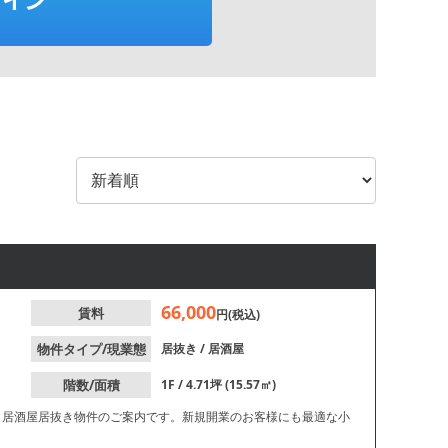
66,000
賃料
円(税込)
物件タイプ/現業態
居抜き
/
居酒屋
階数/面積
1F / 4.71坪 (15.57㎡)
、居酒屋居抜き物件のご案内です。新規開業のお客様にも最適な小