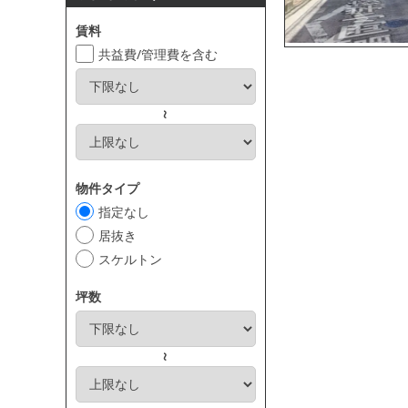
賃料
共益費/管理費を含む
～
物件タイプ
指定なし
居抜き
スケルトン
坪数
～