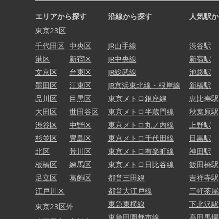
エリアから探す
沿線から探す
人気駅か
東京23区
千代田区
中央区
JR山手線
渋谷駅
港区
新宿区
JR中央線
新宿駅
文京区
台東区
JR総武線
池袋駅
墨田区
江東区
JR京浜東北線・根岸線
新橋駅
品川区
目黒区
東京メトロ銀座線
恵比寿駅
大田区
世田谷区
東京メトロ半蔵門線
秋葉原駅
渋谷区
中野区
東京メトロ丸ノ内線
上野駅
杉並区
豊島区
東京メトロ千代田線
目黒駅
北区
荒川区
東京メトロ有楽町線
神田駅
板橋区
練馬区
東京メトロ日比谷線
飯田橋駅
足立区
葛飾区
都営三田線
吉祥寺駅
江戸川区
都営大江戸線
三軒茶屋
東急東横線
下北沢駅
東京23区外
東急田園都市線
高田馬場