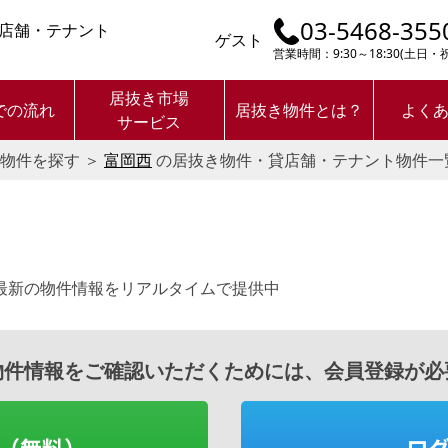
03-5468-355
店舗・テナント
ゲスト
営業時間：9:30～18:30(土日
居抜き市場
での流れ
居抜き物件とは？
よく
サービス
物件を探す
＞
富岡西
の居抜き物件・貸店舗・テナント物件一
最新の物件情報をリアルタイムで提供中
物件情報をご確認いただくためには、会員登録が必
（無料）
ロ