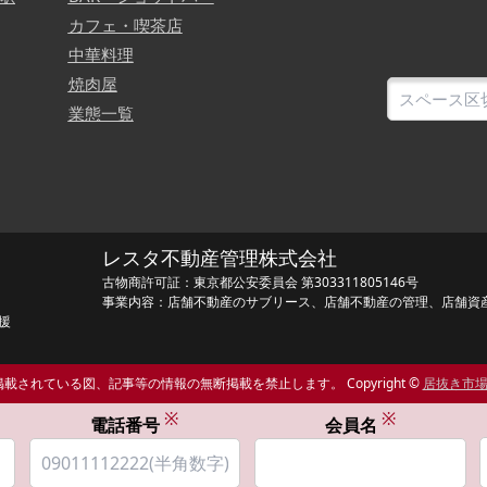
カフェ・喫茶店
中華料理
焼肉屋
業態一覧
レスタ不動産管理株式会社
古物商許可証：東京都公安委員会 第303311805146号
事業内容：店舗不動産のサブリース、店舗不動産の管理、店舗資
援
載されている図、記事等の情報の無断掲載を禁止します。 Copyright ©
居抜き市
※
※
電話番号
会員名