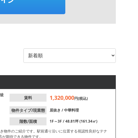
徒
1,320,000
賃料
円(税込)
物件タイプ/現業態
居抜き
/
中華料理
階数/面積
1F～3F / 48.81坪 (161.34㎡)
抜き物件のご紹介です。駅前通り沿いに位置する視認性良好なテナ
店が期待できる物件です。