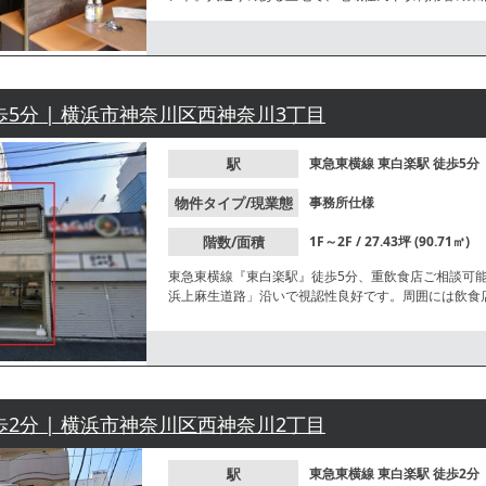
歩5分 | 横浜市神奈川区西神奈川3丁目
駅
東急東横線
東白楽駅
徒歩5分
物件タイプ/現業態
事務所仕様
階数/面積
1F～2F / 27.43坪 (90.71㎡)
東急東横線『東白楽駅』徒歩5分、重飲食店ご相談可能
浜上麻生道路」沿いで視認性良好です。周囲には飲食
い合わせください。
歩2分 | 横浜市神奈川区西神奈川2丁目
駅
東急東横線
東白楽駅
徒歩2分