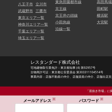
東急田園都市線
高田馬場
八王子市
立川市
京王線
田町駅
武蔵野市
三鷹市
京王井の頭線
横浜駅
東京エリア一覧
小田急線
大宮駅
神奈川エリア一覧
沿線一覧
千葉エリア一覧
埼玉エリア一覧
レスタンダード株式会社
宅地建物取引業免許：東京都知事 (4) 第92957号
古物商許可証：東京都公安委員会 第303311104514号
事業内容：店舗不動産の仲介、店舗資産の仲介、店舗出店支
「居抜き市場」に掲
※
※
メールアドレス
パスワード