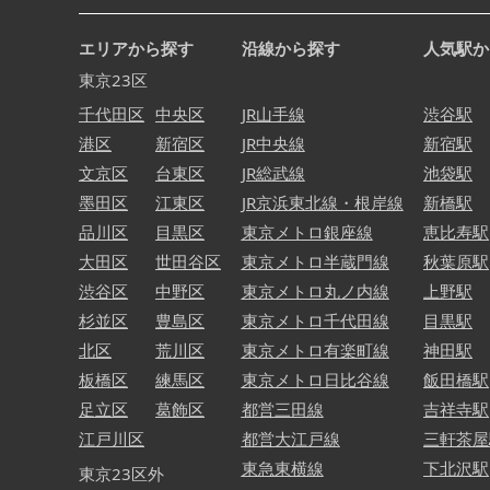
エリアから探す
沿線から探す
人気駅か
東京23区
千代田区
中央区
JR山手線
渋谷駅
港区
新宿区
JR中央線
新宿駅
文京区
台東区
JR総武線
池袋駅
墨田区
江東区
JR京浜東北線・根岸線
新橋駅
品川区
目黒区
東京メトロ銀座線
恵比寿駅
大田区
世田谷区
東京メトロ半蔵門線
秋葉原駅
渋谷区
中野区
東京メトロ丸ノ内線
上野駅
杉並区
豊島区
東京メトロ千代田線
目黒駅
北区
荒川区
東京メトロ有楽町線
神田駅
板橋区
練馬区
東京メトロ日比谷線
飯田橋駅
足立区
葛飾区
都営三田線
吉祥寺駅
江戸川区
都営大江戸線
三軒茶屋
東急東横線
下北沢駅
東京23区外