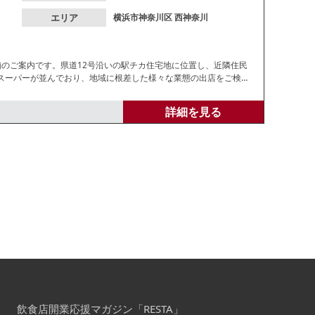
エリア
横浜市神奈川区
西神奈川
舗のご案内です。県道12号沿いの駅チカ住宅地に位置し、近隣住民
スーパーが並んでおり、地域に根差した様々な業態の出店をご検討
ださい。
詳細を見る
飲食店開業応援マガジン「RESTA」