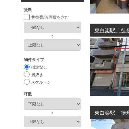
賃料
共益費/管理費を含む
東白楽駅 | 徒
～
物件タイプ
指定なし
居抜き
スケルトン
坪数
東白楽駅 | 徒
～