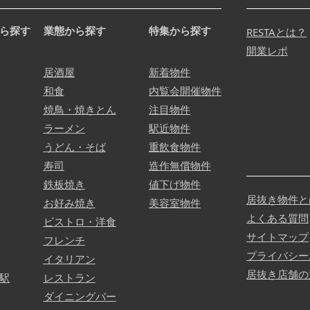
ら探す
業態から探す
特集から探す
RESTAとは？
開業レポ
居酒屋
新着物件
和食
内覧会開催物件
焼鳥・焼きとん
注目物件
ラーメン
駅近物件
うどん・そば
重飲食物件
寿司
造作無償物件
鉄板焼き
値下げ物件
居抜き物件と
お好み焼き
美容室物件
よくある質問
ビストロ・洋食
サイトマップ
フレンチ
プライバシー
イタリアン
居抜き店舗の
駅
レストラン
ダイニングバー