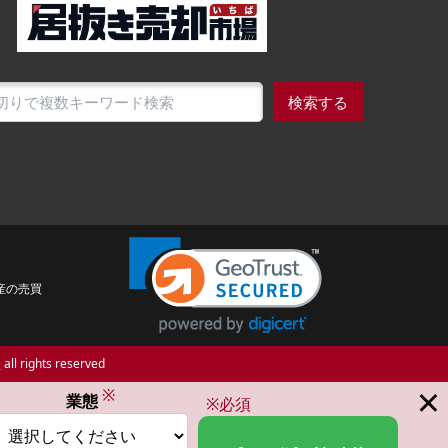
検索する
産の売買
場
all rights reserved
×
※
業態
※必須