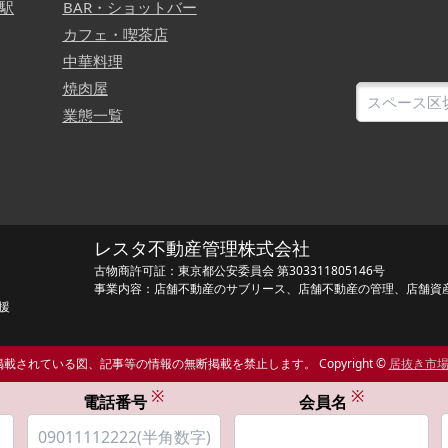
駅
BAR・ショットバー
カフェ・喫茶店
中華料理
焼肉屋
業態一覧
レスタ不動産管理株式会社
古物商許可証：東京都公安委員会 第303311805146号
事業内容：店舗不動産のサブリース、店舗不動産の管理、店舗資
援
載されている図、記事等の情報の無断掲載を禁止します。 Copyright ©
居抜き市
※
※
電話番号
会員名