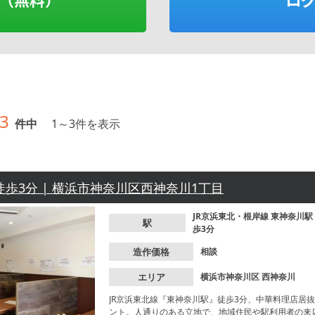
3
件中
1
～
3
件を表示
 徒歩3分 | 横浜市神奈川区西神奈川1丁目
JR京浜東北・根岸線
東神奈川駅
駅
歩3分
造作価格
相談
エリア
横浜市神奈川区
西神奈川
JR京浜東北線『東神奈川駅』徒歩3分、中華料理店居
ント。人通りのある立地で、地域住民や駅利用者の来