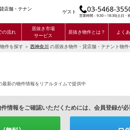
03-5468-355
貸店舗・テナン
ゲスト
営業時間：9:30～18:30(土日
居抜き市場
での流れ
居抜き物件とは？
よく
サービス
物件を探す
＞
西神奈川
の居抜き物件・貸店舗・テナント物件
の最新の物件情報をリアルタイムで提供中
物件情報をご確認いただくためには、会員登録が必
（無料）
ロ