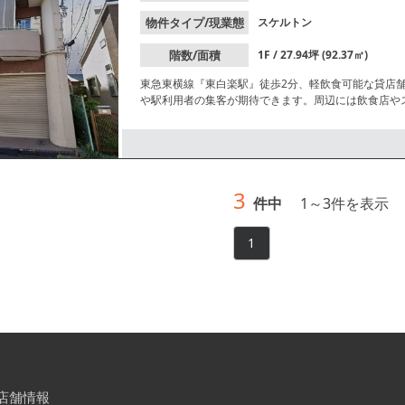
物件タイプ/現業態
スケルトン
階数/面積
1F / 27.94坪 (92.37㎡)
東急東横線『東白楽駅』徒歩2分、軽飲食可能な貸店
や駅利用者の集客が期待できます。周辺には飲食店や
いただけます。詳細はレスタンダードまでお問合せく
3
件中
1
～
3
件を表示
1
店舗情報