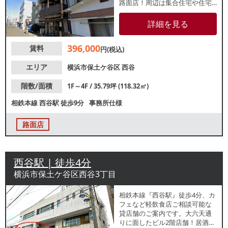
路面店！周辺は集合住宅や住宅
が広がっているため地域住民を
中心とした集客が期待できま
詳細を見る
す。詳細はレスタンダードまで
お問い合わせください。
396,000
賃料
円(税込)
エリア
横浜市保土ケ谷区
西谷
階数/面積
1F～4F / 35.79坪 (118.32㎡)
相鉄本線
西谷駅
徒歩9分
事務所仕様
路面店
西谷駅 | 徒歩4分
横浜市保土ケ谷区西谷3丁目
相鉄本線『西谷駅』徒歩4分、カ
フェなど軽飲食店ご相談可能な
貸店舗のご案内です。大六天通
りに面したビル2階店舗！居酒屋