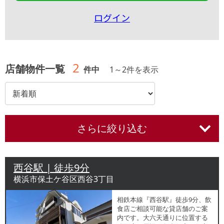
ログイン
2
店舗物件一覧
件中
1
～
2
件を表示
さらに絞り込む
西谷駅 | 徒歩9分
横浜市保土ケ谷区西谷3丁目
相鉄本線『西谷駅』徒歩9分、飲
食店ご相談可能な貸店舗のご案
内です。大六天通りに位置する