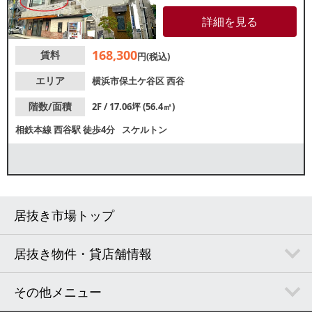
やカフェなどの飲食店も点在す
るエリアです。周辺は住宅街に
詳細を見る
囲まれており、地域密着型店舗
をお探しの方におすすめ！諸条
168,300
賃料
件等、お気軽にお問合せくださ
円(税込)
い。
エリア
横浜市保土ケ谷区
西谷
階数/面積
2F / 17.06坪 (56.4㎡)
相鉄本線
西谷駅
徒歩4分
スケルトン
居抜き市場トップ
居抜き物件・貸店舗情報
その他メニュー