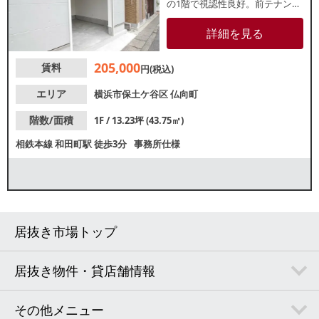
の1階で視認性良好。前テナント
はヘアカット店と訪問看護ステ
ーション。101号室、102号室の
詳細を見る
壁を抜き一括貸し相談可。飲食
はおもに軽飲食向けとなります
205,000
賃料
が、業種等お気軽にご相談くだ
円(税込)
さい。
エリア
横浜市保土ケ谷区
仏向町
階数/面積
1F / 13.23坪 (43.75㎡)
相鉄本線
和田町駅
徒歩3分
事務所仕様
居抜き市場トップ
居抜き物件・貸店舗情報
その他メニュー