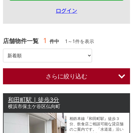
ログイン
1
店舗物件一覧
件中
1
～
1
件を表示
さらに絞り込む
和田町駅 | 徒歩3分
横浜市保土ケ谷区仏向町
相鉄本線『和田町駅』徒歩３
分、飲食店ご相談可能な貸店舗
のご案内です。「水道道」沿い