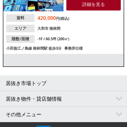
わいのある通りに位置している
詳細を見る
ため、安定した集客が期待でき
ます。諸条件等、お気軽にお問
420,000
賃料
合せください。
円(税込)
エリア
大和市
南林間
階数/面積
-1F / 60.5坪 (200㎡)
小田急江ノ島線
南林間駅
徒歩3分
事務所仕様
居抜き市場トップ
居抜き物件・貸店舗情報
その他メニュー