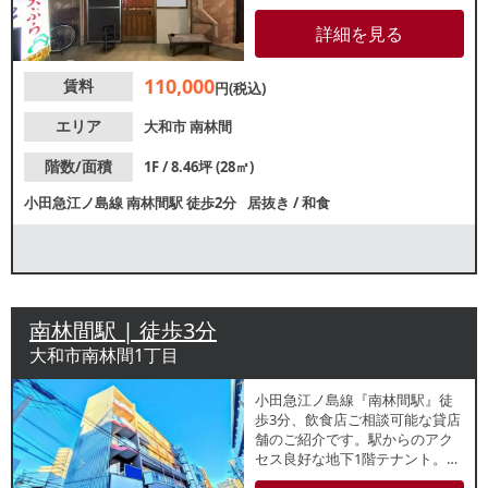
規出店や個人開業をお考えの方
にもおすすめです。同ビル内で
詳細を見る
も飲食店が多数盛業中！諸条件
等、お気軽にお問合せくださ
110,000
賃料
い。
円(税込)
エリア
大和市
南林間
階数/面積
1F / 8.46坪 (28㎡)
小田急江ノ島線
南林間駅
徒歩2分
居抜き
/
和食
南林間駅 | 徒歩3分
大和市南林間1丁目
小田急江ノ島線『南林間駅』徒
歩3分、飲食店ご相談可能な貸店
舗のご紹介です。駅からのアク
セス良好な地下1階テナント。飲
食店やカラオケが立ち並ぶ、賑