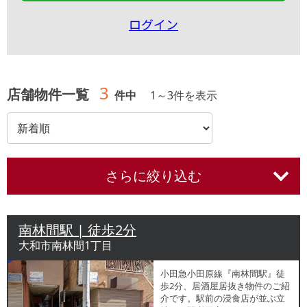
ログイン
3
店舗物件一覧
件中
1
～
3
件を表示
さらに絞り込む
南林間駅 | 徒歩2分
大和市南林間1丁目
小田急小田原線『南林間駅』徒
歩2分、居酒屋居抜き物件のご紹
介です。駅前の浸食店が並ぶ立