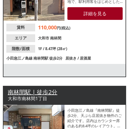
地で、駅利用客をはじめとした
集客が期待できます。該当店舗
は路面店ではなく建物の通路を
詳細を見る
入った一番奥の区画になりま
す。諸条件等、お気軽にお問合
110,000
賃料
せください。
円(税込)
エリア
大和市
南林間
階数/面積
1F / 8.47坪 (28㎡)
小田急江ノ島線
南林間駅
徒歩2分
居抜き
/
居酒屋
南林間駅 | 徒歩2分
大和市南林間1丁目
小田急江ノ島線『南林間駅』徒
歩2分、天ぷら店居抜き物件のご
紹介です。店内はカウンター席
のある約8.4坪のレイアウト。新