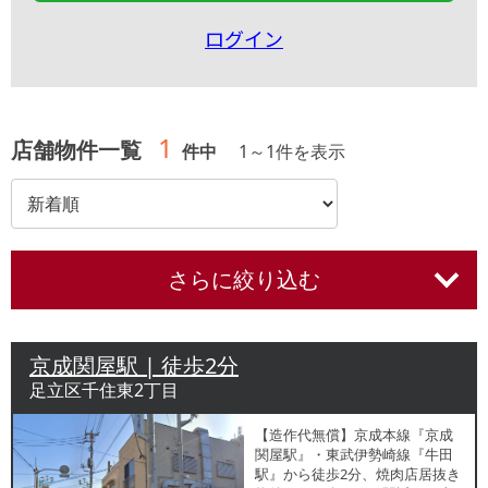
ログイン
1
店舗物件一覧
件中
1
～
1
件を表示
さらに絞り込む
京成関屋駅 | 徒歩2分
足立区千住東2丁目
【造作代無償】京成本線『京成
関屋駅』・東武伊勢崎線『牛田
駅』から徒歩2分、焼肉店居抜き