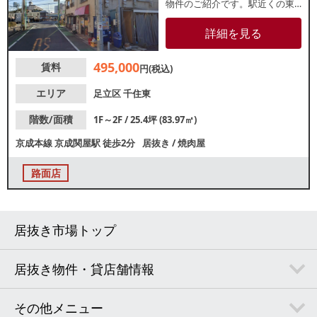
物件のご紹介です。駅近くの東
町商店会に位置する路面店！駅
からの帰宅動線上に位置してお
詳細を見る
り、地域住民のリピーター獲得
が期待できます。店内は4人席
495,000
賃料
×13テーブルのレイアウト！類似
円(税込)
業態ご希望の方はスピーディー
な開業が可能です。諸条件等、
エリア
足立区
千住東
お気軽にお問合せください。
階数/面積
1F～2F / 25.4坪 (83.97㎡)
京成本線
京成関屋駅
徒歩2分
居抜き
/
焼肉屋
路面店
居抜き市場トップ
居抜き物件・貸店舗情報
その他メニュー