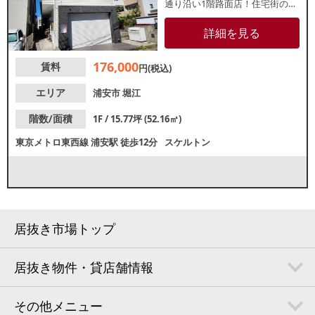
通り沿い1階路面店！住宅街の中
に位置しており、地域住民の集
客が期待できます。カフェや美
詳細を見る
容テナントにおすすめ！お気軽
にお問合せください。
176,000
賃料
円(税込)
エリア
浦安市
堀江
階数/面積
1F / 15.77坪 (52.16㎡)
東京メトロ東西線
浦安駅
徒歩12分
スケルトン
居抜き市場トップ
居抜き物件・貸店舗情報
その他メニュー