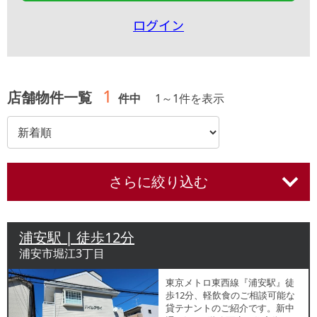
ログイン
1
店舗物件一覧
件中
1
～
1
件を表示
さらに絞り込む
浦安駅 | 徒歩12分
浦安市堀江3丁目
東京メトロ東西線『浦安駅』徒
歩12分、軽飲食のご相談可能な
貸テナントのご紹介です。新中