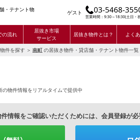
03-5468-355
舗・テナント物
ゲスト
営業時間：9:30～18:30(土日
居抜き市場
での流れ
居抜き物件とは？
よく
サービス
物件を探す
＞
南町
の居抜き物件・貸店舗・テナント物件一覧
新の物件情報をリアルタイムで提供中
物件情報をご確認いただくためには、会員登録が必
（無料）
ロ