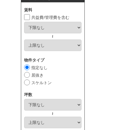
賃料
共益費/管理費を含む
～
物件タイプ
指定なし
居抜き
スケルトン
坪数
～