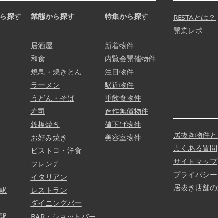
ら探す
業態から探す
特集から探す
RESTAとは？
開業レポ
居酒屋
新着物件
和食
内覧会開催物件
焼鳥・焼きとん
注目物件
ラーメン
駅近物件
うどん・そば
重飲食物件
寿司
造作無償物件
鉄板焼き
値下げ物件
居抜き物件と
お好み焼き
美容室物件
よくある質問
ビストロ・洋食
サイトマップ
フレンチ
プライバシー
イタリアン
居抜き店舗の
駅
レストラン
ダイニングバー
駅
BAR・ショットバー