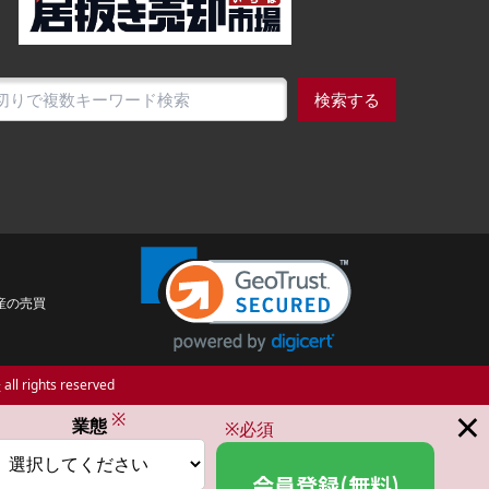
検索する
産の売買
場
all rights reserved
×
※
業態
※必須
会員登録(無料)