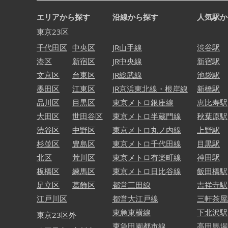
エリアから探す
沿線から探す
人気駅か
東京23区
千代田区
中央区
JR山手線
渋谷駅
港区
新宿区
JR中央線
新宿駅
文京区
台東区
JR総武線
池袋駅
墨田区
江東区
JR京浜東北線・根岸線
新橋駅
品川区
目黒区
東京メトロ銀座線
恵比寿駅
大田区
世田谷区
東京メトロ半蔵門線
秋葉原駅
渋谷区
中野区
東京メトロ丸ノ内線
上野駅
杉並区
豊島区
東京メトロ千代田線
目黒駅
北区
荒川区
東京メトロ有楽町線
神田駅
板橋区
練馬区
東京メトロ日比谷線
飯田橋駅
足立区
葛飾区
都営三田線
吉祥寺駅
江戸川区
都営大江戸線
三軒茶屋
東急東横線
下北沢駅
東京23区外
東急田園都市線
高田馬場