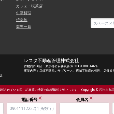
カフェ・喫茶店
中華料理
焼肉屋
業態一覧
レスタ不動産管理株式会社
古物商許可証：東京都公安委員会 第303311805146号
事業内容：店舗不動産のサブリース、店舗不動産の管理、店舗資
援
載されている図、記事等の情報の無断掲載を禁止します。 Copyright ©
居抜き市
※
※
電話番号
会員名