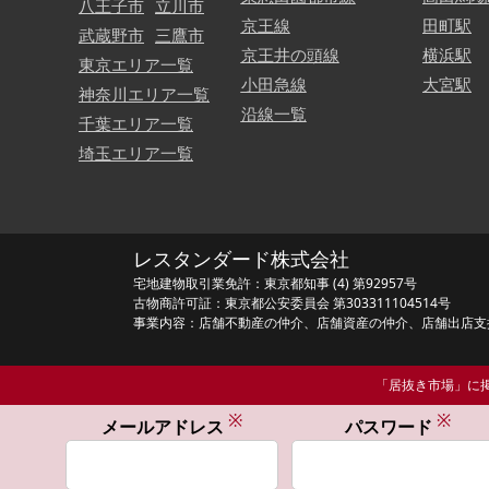
八王子市
立川市
京王線
田町駅
武蔵野市
三鷹市
京王井の頭線
横浜駅
東京エリア一覧
小田急線
大宮駅
神奈川エリア一覧
沿線一覧
千葉エリア一覧
埼玉エリア一覧
レスタンダード株式会社
宅地建物取引業免許：東京都知事 (4) 第92957号
古物商許可証：東京都公安委員会 第303311104514号
事業内容：店舗不動産の仲介、店舗資産の仲介、店舗出店支
「居抜き市場」に掲
※
※
メールアドレス
パスワード