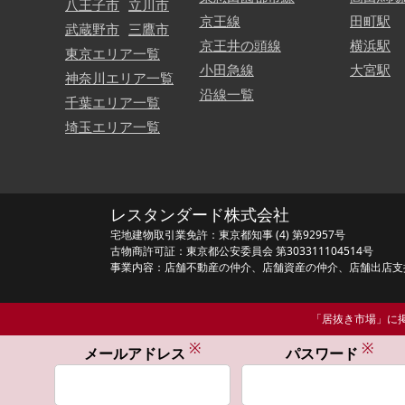
八王子市
立川市
京王線
田町駅
武蔵野市
三鷹市
京王井の頭線
横浜駅
東京エリア一覧
小田急線
大宮駅
神奈川エリア一覧
沿線一覧
千葉エリア一覧
埼玉エリア一覧
レスタンダード株式会社
宅地建物取引業免許：東京都知事 (4) 第92957号
古物商許可証：東京都公安委員会 第303311104514号
事業内容：店舗不動産の仲介、店舗資産の仲介、店舗出店支
「居抜き市場」に掲
※
※
メールアドレス
パスワード