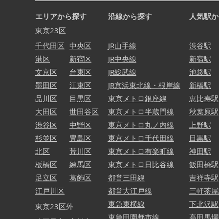
エリアから探す
沿線から探す
人気駅か
東京23区
千代田区
中央区
JR山手線
渋谷駅
港区
新宿区
JR中央線
新宿駅
文京区
台東区
JR総武線
池袋駅
墨田区
江東区
JR京浜東北線・根岸線
新橋駅
品川区
目黒区
東京メトロ銀座線
恵比寿駅
大田区
世田谷区
東京メトロ半蔵門線
秋葉原駅
渋谷区
中野区
東京メトロ丸ノ内線
上野駅
杉並区
豊島区
東京メトロ千代田線
目黒駅
北区
荒川区
東京メトロ有楽町線
神田駅
板橋区
練馬区
東京メトロ日比谷線
飯田橋駅
足立区
葛飾区
都営三田線
吉祥寺駅
江戸川区
都営大江戸線
三軒茶屋
東急東横線
下北沢駅
東京23区外
東急田園都市線
高田馬場