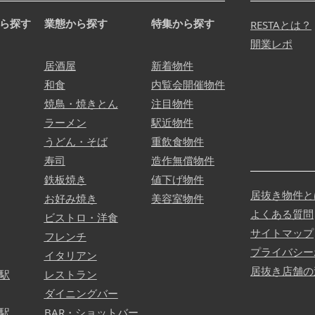
ら探す
業態から探す
特集から探す
RESTAとは？
開業レポ
居酒屋
新着物件
和食
内覧会開催物件
焼鳥・焼きとん
注目物件
ラーメン
駅近物件
うどん・そば
重飲食物件
寿司
造作無償物件
鉄板焼き
値下げ物件
居抜き物件と
お好み焼き
美容室物件
よくある質問
ビストロ・洋食
サイトマップ
フレンチ
プライバシー
イタリアン
居抜き店舗の
駅
レストラン
ダイニングバー
駅
BAR・ショットバー