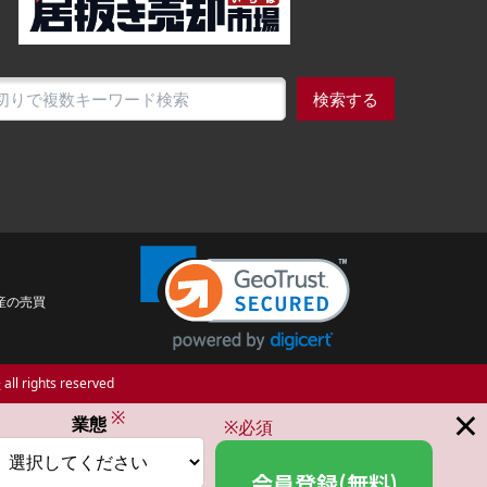
検索する
産の売買
場
all rights reserved
×
※
業態
※必須
会員登録(無料)