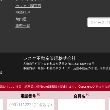
カフェ・喫茶店
中華料理
焼肉屋
業態一覧
レスタ不動産管理株式会社
古物商許可証：東京都公安委員会 第303311805146号
事業内容：店舗不動産のサブリース、店舗不動産の管理、店舗資
援
載されている図、記事等の情報の無断掲載を禁止します。 Copyright ©
居抜き市
※
※
電話番号
会員名