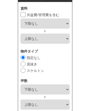
賃料
共益費/管理費を含む
～
物件タイプ
指定なし
居抜き
スケルトン
坪数
～