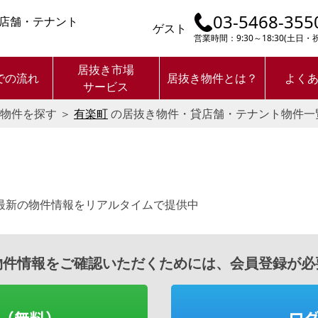
03-5468-355
店舗・テナント
ゲスト
営業時間：9:30～18:30(土日
居抜き市場
での流れ
居抜き物件とは？
よく
サービス
物件を探す
＞
有楽町
の居抜き物件・貸店舗・テナント物件一
最新の物件情報をリアルタイムで提供中
物件情報をご確認いただくためには、会員登録が必
（無料）
ロ