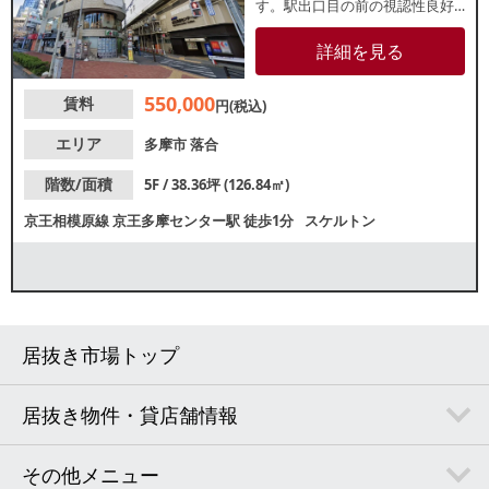
す。駅出口目の前の視認性良好
な角地に位置しており、他フロ
アでも飲食店が盛業中！居酒
詳細を見る
屋、バージムなど各業種、お気
軽にお問合せください。
550,000
賃料
円(税込)
エリア
多摩市
落合
階数/面積
5F / 38.36坪 (126.84㎡)
京王相模原線
京王多摩センター駅
徒歩1分
スケルトン
居抜き市場トップ
居抜き物件・貸店舗情報
その他メニュー