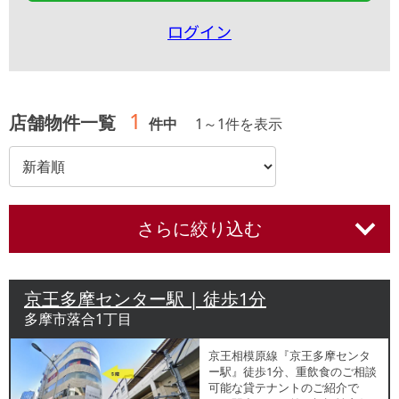
ログイン
1
店舗物件一覧
件中
1
～
1
件を表示
さらに絞り込む
京王多摩センター駅 | 徒歩1分
多摩市落合1丁目
京王相模原線『京王多摩センタ
ー駅』徒歩1分、重飲食のご相談
可能な貸テナントのご紹介で