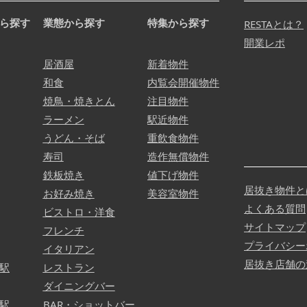
ら探す
業態から探す
特集から探す
RESTAとは？
開業レポ
居酒屋
新着物件
和食
内覧会開催物件
焼鳥・焼きとん
注目物件
ラーメン
駅近物件
うどん・そば
重飲食物件
寿司
造作無償物件
鉄板焼き
値下げ物件
居抜き物件と
お好み焼き
美容室物件
よくある質問
ビストロ・洋食
サイトマップ
フレンチ
プライバシー
イタリアン
居抜き店舗の
駅
レストラン
ダイニングバー
駅
BAR・ショットバー