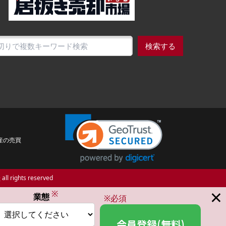
検索する
産の売買
場
all rights reserved
×
※
業態
※必須
会員登録(無料)