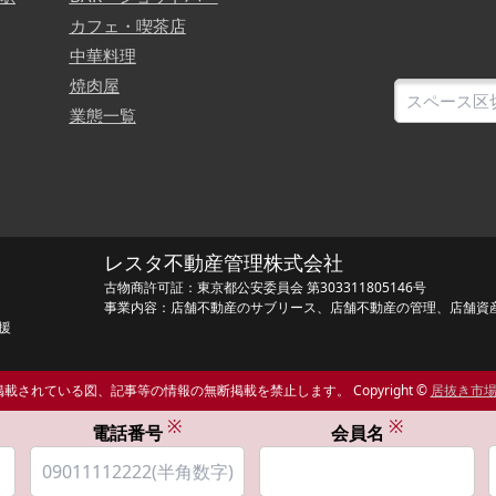
カフェ・喫茶店
中華料理
焼肉屋
業態一覧
レスタ不動産管理株式会社
古物商許可証：東京都公安委員会 第303311805146号
事業内容：店舗不動産のサブリース、店舗不動産の管理、店舗資
援
載されている図、記事等の情報の無断掲載を禁止します。 Copyright ©
居抜き市
※
※
電話番号
会員名