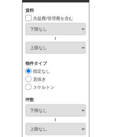
賃料
共益費/管理費を含む
～
物件タイプ
指定なし
居抜き
スケルトン
坪数
～