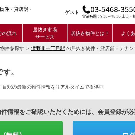
03-5468-355
物件・貸店舗・
ゲスト
営業時間：9:30～18:30(土日
居抜き市場
での流れ
居抜き物件とは？
よく
サービス
物件を探す
＞
滝野川一丁目駅
の居抜き物件・貸店舗・テナン
です。
丁目駅の最新の物件情報をリアルタイムで提供中
物件情報をご確認いただくためには、会員登録が必
（無料）
ロ