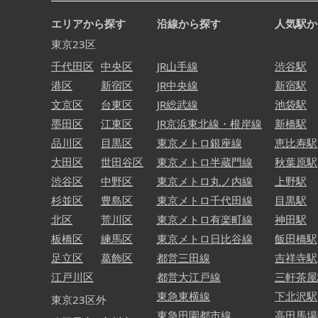
エリアから探す
沿線から探す
人気駅か
東京23区
千代田区
中央区
JR山手線
渋谷駅
港区
新宿区
JR中央線
新宿駅
文京区
台東区
JR総武線
池袋駅
墨田区
江東区
JR京浜東北線・根岸線
新橋駅
品川区
目黒区
東京メトロ銀座線
恵比寿駅
大田区
世田谷区
東京メトロ半蔵門線
秋葉原駅
渋谷区
中野区
東京メトロ丸ノ内線
上野駅
杉並区
豊島区
東京メトロ千代田線
目黒駅
北区
荒川区
東京メトロ有楽町線
神田駅
板橋区
練馬区
東京メトロ日比谷線
飯田橋駅
足立区
葛飾区
都営三田線
吉祥寺駅
江戸川区
都営大江戸線
三軒茶屋
東急東横線
下北沢駅
東京23区外
東急田園都市線
高田馬場