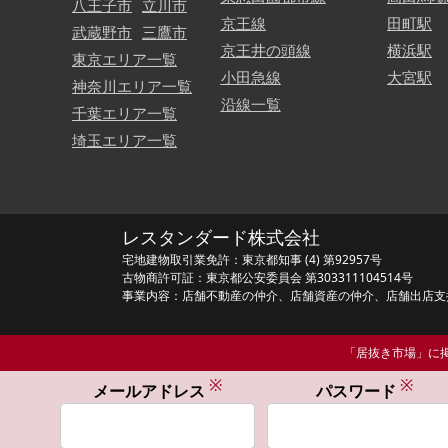
八王子市
立川市
京王線
田町駅
武蔵野市
三鷹市
京王井の頭線
横浜駅
東京エリア一覧
小田急線
大宮駅
神奈川エリア一覧
沿線一覧
千葉エリア一覧
埼玉エリア一覧
レスタンダード株式会社
宅地建物取引業免許：東京都知事 (4) 第92957号
古物商許可証：東京都公安委員会 第303311104514号
事業内容：店舗不動産の仲介、店舗資産の仲介、店舗出店支
「居抜き市場」に掲
※
※
メールアドレス
パスワード