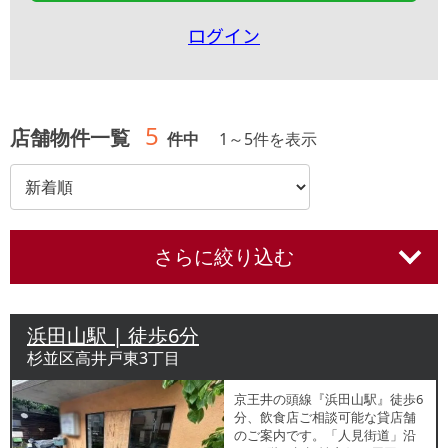
ログイン
5
店舗物件一覧
件中
1
～
5
件を表示
さらに絞り込む
浜田山駅 | 徒歩6分
杉並区高井戸東3丁目
京王井の頭線『浜田山駅』徒歩6
分、飲食店ご相談可能な貸店舗
のご案内です。「人見街道」沿