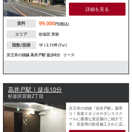
アクセス良好！杉並の住宅街に
位置しており、ファミリー層は
詳細を見る
じめ、近隣住民の日常的な利用
が期待できます。諸条件等、お
99,000
賃料
気軽にお問合せください。
円(税込)
エリア
杉並区
宮前
階数/面積
1F / 2.11坪 (7㎡)
京王井の頭線
高井戸駅
徒歩8分
リース
高井戸駅 | 徒歩10分
杉並区宮前2丁目
京王井の頭線『高井戸駅』最寄
り！音楽スタジオやダンススク
ールに最適な貸店舗のご紹介で
す。音楽用の防音施工された店
舗！壁⼀⾯が鏡張りで、床はダ