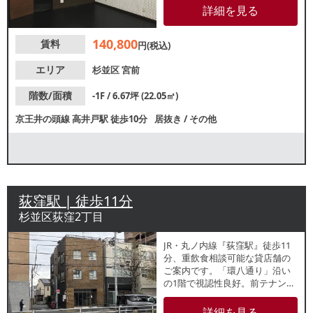
ンス床になっています。諸条件
詳細を見る
等、お気軽にお問合せくださ
い。
140,800
賃料
円(税込)
エリア
杉並区
宮前
階数/面積
-1F / 6.67坪 (22.05㎡)
京王井の頭線
高井戸駅
徒歩10分
居抜き
/
その他
荻窪駅 | 徒歩11分
杉並区荻窪2丁目
JR・丸ノ内線『荻窪駅』徒歩11
分、重飲食相談可能な貸店舗の
ご案内です。「環八通り」沿い
の1階で視認性良好。前テナント
はラーメン店。業種等お気軽に
お問い合わせください。
詳細を見る