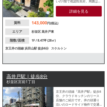
いの1階で視認性良好。周囲は閑
静な住宅街で、同じビルにはタ
クシー会社の事務所が入ってい
詳細を見る
ます。前テナントは美容院。飲
食条件は軽飲食のみとなります
143,000
賃料
が、物販、クリニックなどにも
円(税込)
おすすめ。お気軽にお問合せく
ださい。
エリア
杉並区
高井戸東
階数/面積
1F / 8.47坪 (28㎡)
京王井の頭線
浜田山駅
徒歩6分
スケルトン
高井戸駅 | 徒歩8分
杉並区宮前1丁目
京王井の頭線『高井戸駅』徒歩8
分、クラウドキッチンのリース
店舗のご紹介です。井の頭通り
沿いのロードサイド物件で交通