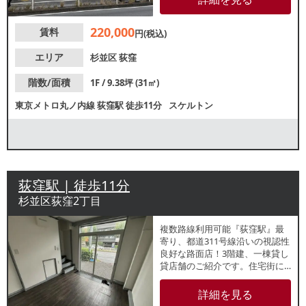
220,000
賃料
円(税込)
エリア
杉並区
荻窪
階数/面積
1F / 9.38坪 (31㎡)
東京メトロ丸ノ内線
荻窪駅
徒歩11分
スケルトン
荻窪駅 | 徒歩11分
杉並区荻窪2丁目
複数路線利用可能『荻窪駅』最
寄り、都道311号線沿いの視認性
良好な路面店！3階建、一棟貸し
貸店舗のご紹介です。住宅街に
立地しており学校も近いため、
ファミリー層の集客が見込めま
詳細を見る
す。諸条件等、お気軽にお問合