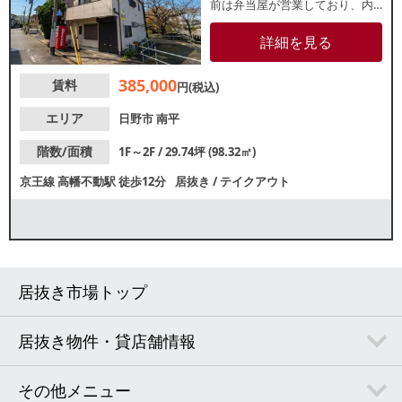
前は弁当屋が営業しており、内
装リフォームの相談も可能！周
辺は住宅街が広がっており、地
詳細を見る
域密着型店舗をお探しの方にお
すすめです。諸条件等、お気軽
385,000
賃料
にお問合せください。
円(税込)
エリア
日野市
南平
階数/面積
1F～2F / 29.74坪 (98.32㎡)
京王線
高幡不動駅
徒歩12分
居抜き
/
テイクアウト
居抜き市場トップ
居抜き物件・貸店舗情報
その他メニュー