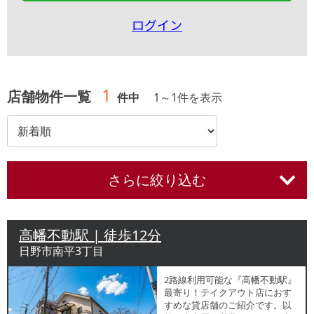
ログイン
1
店舗物件一覧
件中
1
～
1
件を表示
さらに絞り込む
高幡不動駅 | 徒歩12分
日野市南平3丁目
2路線利用可能な『高幡不動駅』
最寄り！テイクアウト店におす
すめな貸店舗のご紹介です。以