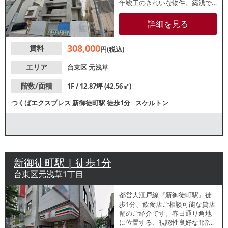
年竣工のきれいな物件。築浅で
重飲食可の物件は数が少ないた
め、おすすめです。業種等お気
詳細を見る
軽にお問合せください。
308,000
賃料
円(税込)
エリア
台東区
元浅草
階数/面積
1F / 12.87坪 (42.56㎡)
つくばエクスプレス
新御徒町駅
徒歩1分
スケルトン
新御徒町駅 | 徒歩1分
台東区元浅草1丁目
都営大江戸線『新御徒町駅』徒
歩1分、飲食店ご相談可能な貸店
舗のご紹介です。春日通り角地
に位置する、視認性良好な1階路