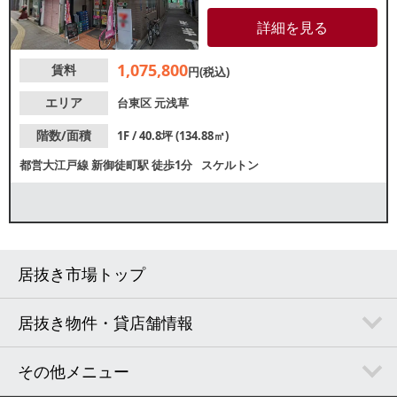
面店。駅からのアクセス良好な
ため、駅利用者を中心とした集
詳細を見る
客が期待できます。諸条件等、
お気軽にお問い合わせくださ
1,075,800
賃料
い。
円(税込)
エリア
台東区
元浅草
階数/面積
1F / 40.8坪 (134.88㎡)
都営大江戸線
新御徒町駅
徒歩1分
スケルトン
居抜き市場トップ
居抜き物件・貸店舗情報
その他メニュー