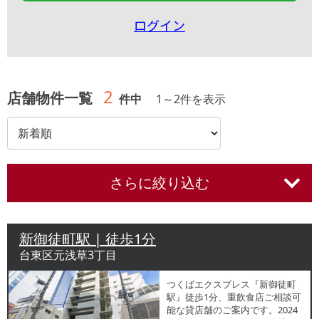
ログイン
2
店舗物件一覧
件中
1
～
2
件を表示
さらに絞り込む
新御徒町駅 | 徒歩1分
台東区元浅草3丁目
つくばエクスプレス『新御徒町
駅』徒歩1分、重飲食店ご相談可
能な貸店舗のご案内です。2024