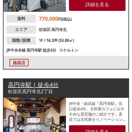
食店が並んでいる「セントラル
詳細を見る
ロード」内に位置しているため
駅利用者などの集客が期待でき
770,000
賃料
ます。詳細はレスタンダードま
円(税込)
でお問い合わせください。
エリア
杉並区
高円寺北
階数/面積
1F / 16.3坪 (53.88㎡)
JR中央本線
高円寺駅
徒歩3分
スケルトン
路面店
高円寺駅 | 徒歩4分
杉並区高円寺北2丁目
JR中央・総武線『高円寺駅』北
口徒歩4分、古民家カフェにおす
すめな貸店舗のご紹介です。直
近では古民家をリノベーション
した本屋が営業しておりまし
た。2階部分ながら天井高2.5m超
詳細を見る