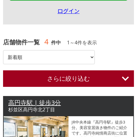
ログイン
4
店舗物件一覧
件中
1
～
4
件を表示
さらに絞り込む
高円寺駅 | 徒歩3分
杉並区高円寺北2丁目
JR中央本線『高円寺駅』徒歩3
分。美容室居抜き物件のご紹介
です。高円寺純情商店街に位置