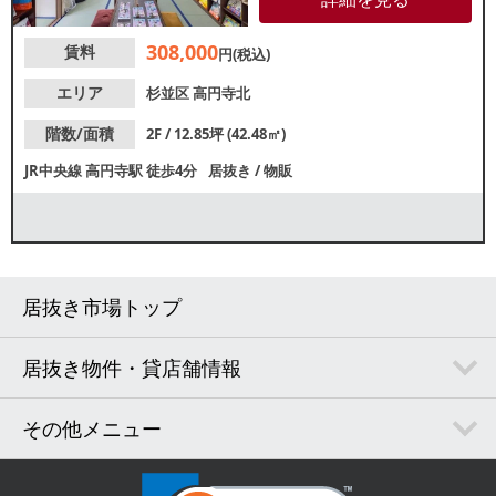
えの明るい空間です。多くの店
舗が軒を連ねる庚申通り商店街
308,000
賃料
沿いの2階店舗！諸条件等、お気
円(税込)
軽にお問合せください。
エリア
杉並区
高円寺北
階数/面積
2F / 12.85坪 (42.48㎡)
JR中央線
高円寺駅
徒歩4分
居抜き
/
物販
居抜き市場トップ
居抜き物件・貸店舗情報
その他メニュー