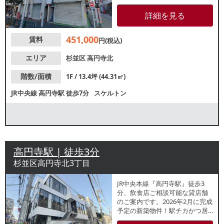
商店街沿いのため、安定した集
客が期待できます。諸条件等、
詳細を見る
お気軽にお問合せください。
451,000
賃料
円(税込)
エリア
杉並区
高円寺北
階数/面積
1F / 13.4坪 (44.31㎡)
JR中央線
高円寺駅
徒歩7分
スケルトン
高円寺駅 | 徒歩3分
杉並区高円寺北3丁目
JR中央本線『高円寺駅』徒歩3
分、飲食店ご相談可能な貸店舗
のご案内です。2026年2月に完成
予定の新築物件！駅チカかつ居
酒屋やカフェを中心に様々な飲