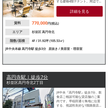
する建物4階テナント。周辺でも
飲食店やサービス店舗が多数盛
業中です。諸条件等、お気軽に
詳細を見る
お問合せください。
770,000
賃料
円(税込)
エリア
杉並区
高円寺北
階数/面積
4F / 31.92坪 (105.53㎡)
JR中央本線
高円寺駅
徒歩3分
居抜き
/
美容室・理容室
高円寺駅 | 徒歩7分
杉並区高円寺北2丁目
JR中央『高円寺駅』徒歩7分、飲
食店ご相談可能な貸店舗のご案
内です。早稲田通り角地に位置
する、視認性良好な1階路面店。