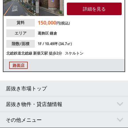
に面した視認性良好な路面店！
諸条件等、お気軽にお問合せく
詳細を見る
ださい。
150,000
賃料
円(税込)
エリア
葛飾区
鎌倉
階数/面積
1F / 10.49坪 (34.7㎡)
北総鉄道北総線
新柴又駅
徒歩2分
スケルトン
路面店
居抜き市場トップ
居抜き物件・貸店舗情報
その他メニュー