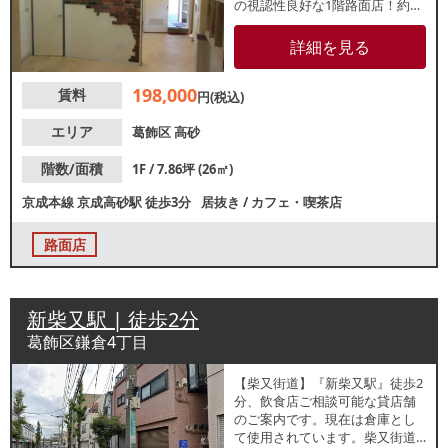
の視認性良好な1階路面店！約
7.8坪のコンパクトな店舗のた
め、新規出店や個人開業をお考
詳細を見る
えの方にもおすすめです。諸条
件等、お気軽にお問合せくださ
198,000
賃料
い。
円(税込)
エリア
葛飾区
高砂
階数/面積
1F / 7.86坪 (26㎡)
京成本線
京成高砂駅
徒歩3分
居抜き
/
カフェ・喫茶店
路面店
新柴又駅 | 徒歩2分
葛飾区鎌倉4丁目
【柴又街道】『新柴又駅』徒歩2
分、飲食店ご相談可能な貸店舗
のご案内です。現在は倉庫とし
て使用されています。柴又街道