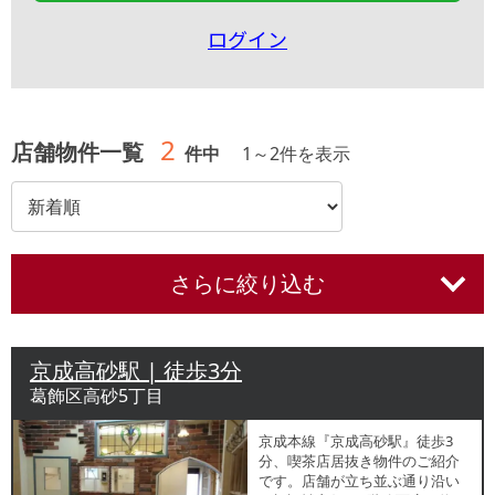
ログイン
2
店舗物件一覧
件中
1
～
2
件を表示
さらに絞り込む
京成高砂駅 | 徒歩3分
葛飾区高砂5丁目
京成本線『京成⾼砂駅』徒歩3
分、喫茶店居抜き物件のご紹介
です。店舗が立ち並ぶ通り沿い