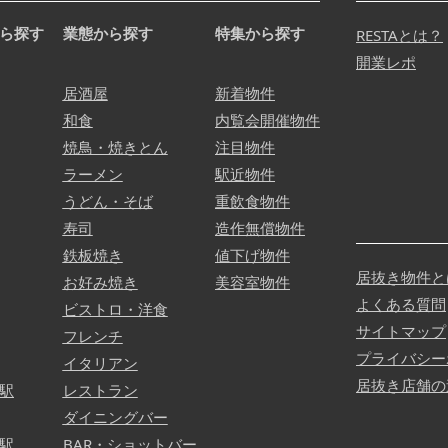
ら探す
業態から探す
特集から探す
RESTAとは？
開業レポ
居酒屋
新着物件
和食
内覧会開催物件
焼鳥・焼きとん
注目物件
ラーメン
駅近物件
うどん・そば
重飲食物件
寿司
造作無償物件
鉄板焼き
値下げ物件
居抜き物件と
お好み焼き
美容室物件
よくある質問
ビストロ・洋食
サイトマップ
フレンチ
プライバシー
イタリアン
居抜き店舗の
駅
レストラン
ダイニングバー
駅
BAR・ショットバー