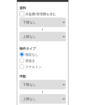
賃料
共益費/管理費を含む
～
物件タイプ
指定なし
居抜き
スケルトン
坪数
～