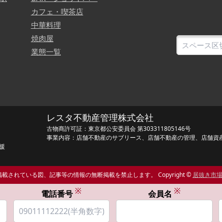
カフェ・喫茶店
中華料理
焼肉屋
業態一覧
レスタ不動産管理株式会社
古物商許可証：東京都公安委員会 第303311805146号
事業内容：店舗不動産のサブリース、店舗不動産の管理、店舗資
援
載されている図、記事等の情報の無断掲載を禁止します。 Copyright ©
居抜き市
※
※
電話番号
会員名