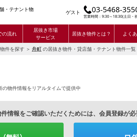
03-5468-355
舗・テナント物
ゲスト
営業時間：9:30～18:30(土日
居抜き市場
での流れ
居抜き物件とは？
よく
サービス
物件を探す
＞
舟町
の居抜き物件・貸店舗・テナント物件一覧
新の物件情報をリアルタイムで提供中
物件情報をご確認いただくためには、会員登録が必
（無料）
ロ