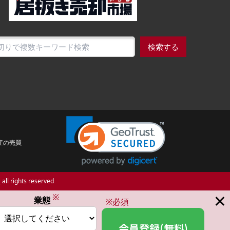
検索する
産の売買
場
all rights reserved
×
※
業態
※必須
会員登録(無料)