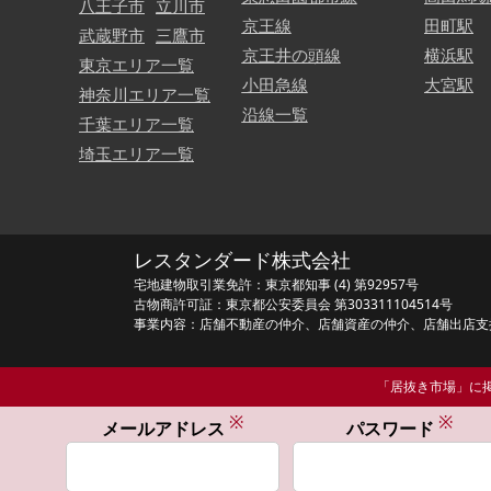
八王子市
立川市
京王線
田町駅
武蔵野市
三鷹市
京王井の頭線
横浜駅
東京エリア一覧
小田急線
大宮駅
神奈川エリア一覧
沿線一覧
千葉エリア一覧
埼玉エリア一覧
レスタンダード株式会社
宅地建物取引業免許：東京都知事 (4) 第92957号
古物商許可証：東京都公安委員会 第303311104514号
事業内容：店舗不動産の仲介、店舗資産の仲介、店舗出店支
「居抜き市場」に掲
※
※
メールアドレス
パスワード