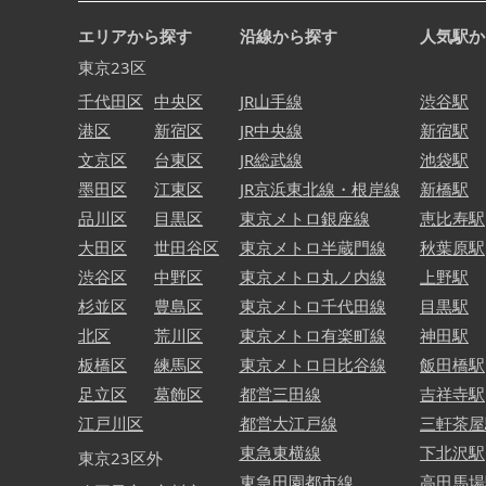
エリアから探す
沿線から探す
人気駅か
東京23区
千代田区
中央区
JR山手線
渋谷駅
港区
新宿区
JR中央線
新宿駅
文京区
台東区
JR総武線
池袋駅
墨田区
江東区
JR京浜東北線・根岸線
新橋駅
品川区
目黒区
東京メトロ銀座線
恵比寿駅
大田区
世田谷区
東京メトロ半蔵門線
秋葉原駅
渋谷区
中野区
東京メトロ丸ノ内線
上野駅
杉並区
豊島区
東京メトロ千代田線
目黒駅
北区
荒川区
東京メトロ有楽町線
神田駅
板橋区
練馬区
東京メトロ日比谷線
飯田橋駅
足立区
葛飾区
都営三田線
吉祥寺駅
江戸川区
都営大江戸線
三軒茶屋
東急東横線
下北沢駅
東京23区外
東急田園都市線
高田馬場