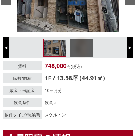
Previous
Next
748,000
賃料
円(税込)
1F / 13.58坪 (44.91㎡)
階数/面積
敷金・保証金
10ヶ月分
飲食条件
飲食可
物件タイプ/現業態
スケルトン