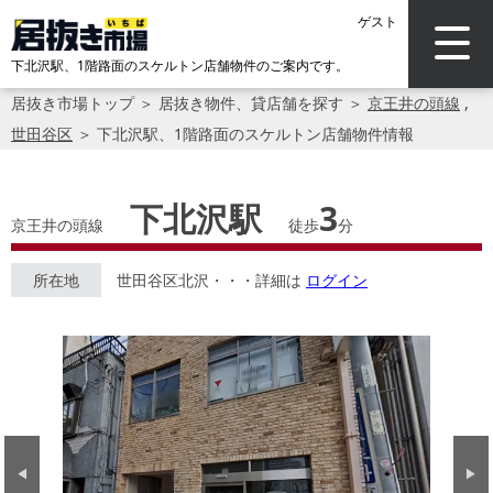
ゲスト
下北沢駅、1階路面のスケルトン店舗物件のご案内です。
居抜き市場トップ
＞
居抜き物件、貸店舗を探す
＞
京王井の頭線
,
世田谷区
＞
下北沢駅、1階路面のスケルトン店舗物件情報
下北沢駅
3
京王井の頭線
徒歩
分
所在地
世田谷区北沢・・・詳細は
ログイン
Previous
Next