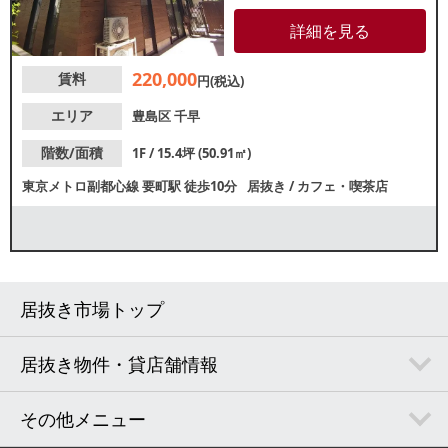
カフェ・喫茶店をご検討のお客
様におすすめです。少し奥まっ
詳細を見る
た隠れ家立地です。諸条件等、
お気軽にお問合せください。
220,000
賃料
円(税込)
エリア
豊島区
千早
階数/面積
1F / 15.4坪 (50.91㎡)
東京メトロ副都心線
要町駅
徒歩10分
居抜き
/
カフェ・喫茶店
居抜き市場トップ
居抜き物件・貸店舗情報
その他メニュー