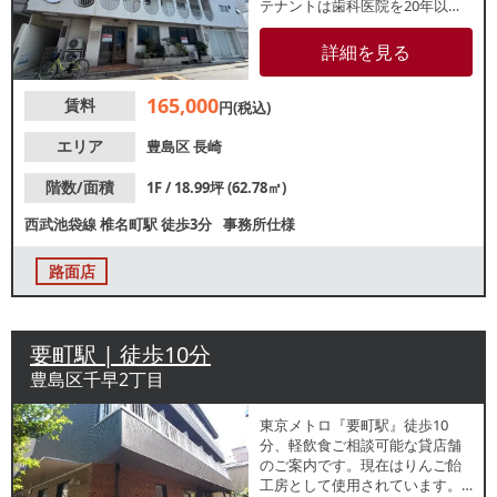
テナントは歯科医院を20年以上
営業していました。視認性良好
な1階路面店。地域住民の帰宅動
詳細を見る
線上に位置しており、リピータ
ー獲得が期待できます。諸条件
165,000
賃料
等、お気軽にお問合せくださ
円(税込)
い。
エリア
豊島区
長崎
階数/面積
1F / 18.99坪 (62.78㎡)
西武池袋線
椎名町駅
徒歩3分
事務所仕様
路面店
要町駅 | 徒歩10分
豊島区千早2丁目
東京メトロ『要町駅』徒歩10
分、軽飲食ご相談可能な貸店舗
のご案内です。現在はりんご飴
⼯房として使用されています。