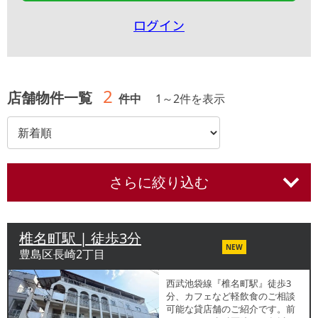
ログイン
2
店舗物件一覧
件中
1
～
2
件を表示
さらに絞り込む
椎名町駅 | 徒歩3分
NEW
豊島区長崎2丁目
西武池袋線『椎名町駅』徒歩3
分、カフェなど軽飲食のご相談
可能な貸店舗のご紹介です。前