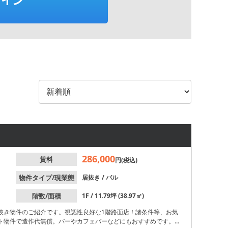
286,000
賃料
円(税込)
物件タイプ/現業態
居抜き
/
バル
階数/面積
1F / 11.79坪 (38.97㎡)
抜き物件のご紹介です。視認性良好な1階路面店！諸条件等、お気
ト物件で造作代無償。バーやカフェバーなどにもおすすめです。