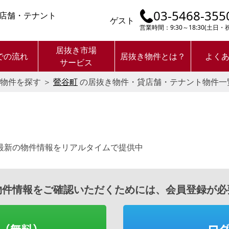
03-5468-355
店舗・テナント
ゲスト
営業時間：9:30～18:30(土日
居抜き市場
での流れ
居抜き物件とは？
よく
サービス
物件を探す
＞
鶯谷町
の居抜き物件・貸店舗・テナント物件一
最新の物件情報をリアルタイムで提供中
物件情報をご確認いただくためには、会員登録が必
（無料）
ロ