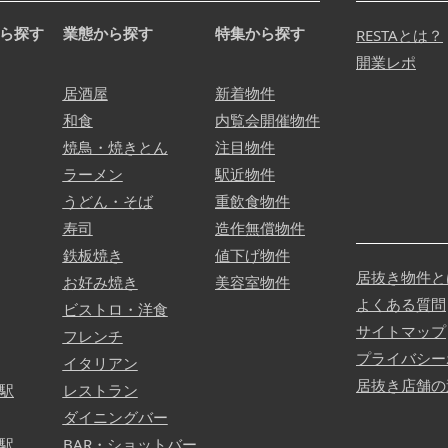
ら探す
業態から探す
特集から探す
RESTAとは？
開業レポ
居酒屋
新着物件
和食
内覧会開催物件
焼鳥・焼きとん
注目物件
ラーメン
駅近物件
うどん・そば
重飲食物件
寿司
造作無償物件
鉄板焼き
値下げ物件
居抜き物件と
お好み焼き
美容室物件
よくある質問
ビストロ・洋食
サイトマップ
フレンチ
プライバシー
イタリアン
居抜き店舗の
駅
レストラン
ダイニングバー
駅
BAR・ショットバー