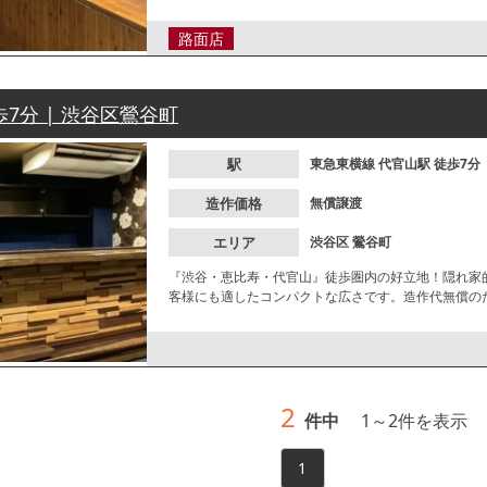
2027年6月末までの定期借家契約になります。お問合
路面店
歩7分 | 渋谷区鶯谷町
駅
東急東横線
代官山駅
徒歩7分
造作価格
無償譲渡
エリア
渋谷区
鶯谷町
『渋谷・恵比寿・代官山』徒歩圏内の好立地！隠れ家的
客様にも適したコンパクトな広さです。造作代無償のた
月末までの定期借家契約になります。お問合せはお早
2
件中
1
～
2
件を表示
1