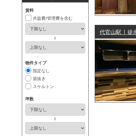
賃料
共益費/管理費を含む
代官山駅 | 徒
～
物件タイプ
指定なし
居抜き
スケルトン
坪数
～