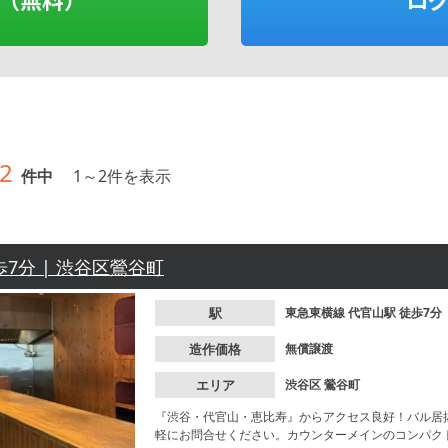
2
件中
1
～
2
件を表示
歩7分 | 渋谷区鶯谷町
駅
東急東横線
代官山駅
徒歩7分
造作価格
無償譲渡
エリア
渋谷区
鶯谷町
『渋谷・代官山・恵比寿』からアクセス良好！バル居
軽にお問合せください。カウンターメインのコンパク