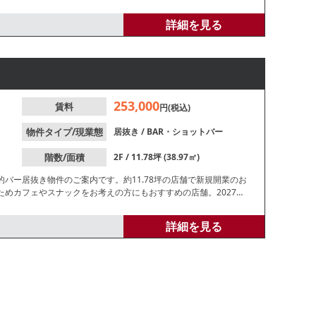
せはお早めに！
詳細を見る
253,000
賃料
円(税込)
物件タイプ/現業態
居抜き
/
BAR・ショットバー
階数/面積
2F / 11.78坪 (38.97㎡)
バー居抜き物件のご案内です。約11.78坪の店舗で新規開業のお
めカフェやスナックをお考えの方にもおすすめの店舗。2027年6
めに！
詳細を見る