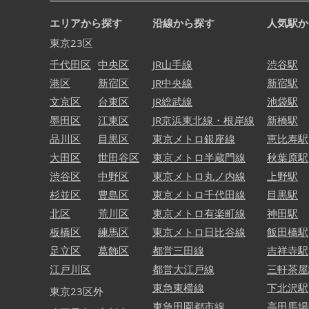
エリアから探す
沿線から探す
人気駅か
東京23区
千代田区
中央区
JR山手線
渋谷駅
港区
新宿区
JR中央線
新宿駅
文京区
台東区
JR総武線
池袋駅
墨田区
江東区
JR京浜東北線・根岸線
新橋駅
品川区
目黒区
東京メトロ銀座線
恵比寿駅
大田区
世田谷区
東京メトロ半蔵門線
秋葉原駅
渋谷区
中野区
東京メトロ丸ノ内線
上野駅
杉並区
豊島区
東京メトロ千代田線
目黒駅
北区
荒川区
東京メトロ有楽町線
神田駅
板橋区
練馬区
東京メトロ日比谷線
飯田橋駅
足立区
葛飾区
都営三田線
吉祥寺駅
江戸川区
都営大江戸線
三軒茶屋
東急東横線
下北沢駅
東京23区外
東急田園都市線
高田馬場