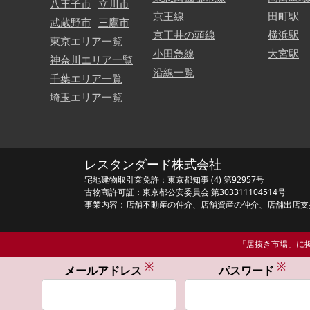
八王子市
立川市
京王線
田町駅
武蔵野市
三鷹市
京王井の頭線
横浜駅
東京エリア一覧
小田急線
大宮駅
神奈川エリア一覧
沿線一覧
千葉エリア一覧
埼玉エリア一覧
レスタンダード株式会社
宅地建物取引業免許：東京都知事 (4) 第92957号
古物商許可証：東京都公安委員会 第303311104514号
事業内容：店舗不動産の仲介、店舗資産の仲介、店舗出店支
「居抜き市場」に掲
※
※
メールアドレス
パスワード