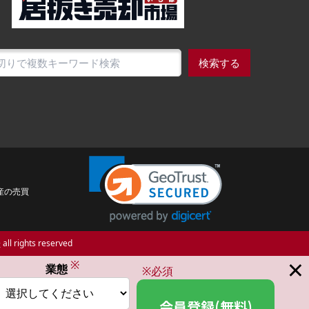
検索する
産の売買
場
all rights reserved
×
※
業態
※必須
会員登録(無料)