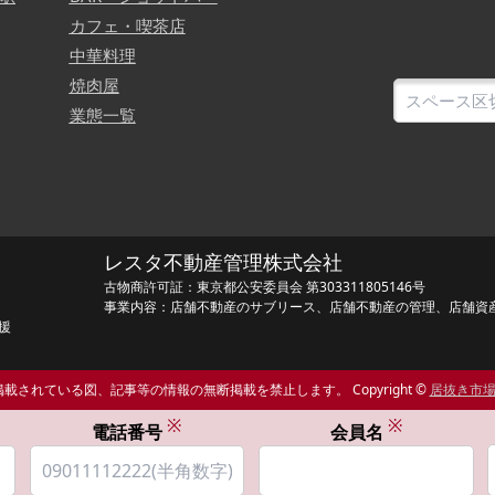
カフェ・喫茶店
中華料理
焼肉屋
業態一覧
レスタ不動産管理株式会社
古物商許可証：東京都公安委員会 第303311805146号
事業内容：店舗不動産のサブリース、店舗不動産の管理、店舗資
援
載されている図、記事等の情報の無断掲載を禁止します。 Copyright ©
居抜き市
※
※
電話番号
会員名