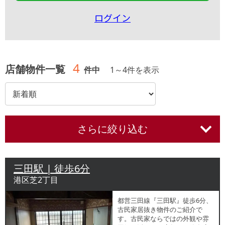
ログイン
4
店舗物件一覧
件中
1
～
4
件を表示
さらに絞り込む
三田駅 | 徒歩6分
港区芝2丁目
都営三田線『三田駅』徒歩6分、
古民家居抜き物件のご紹介で
す。古民家ならではの外観や雰