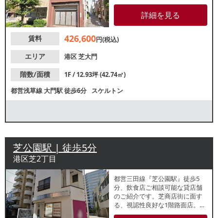
オフィス街。個人経営のカフェ
や食堂などが数店営業してお
詳細を見る
り、クチコミでは好評の店が多
いです。飲食は軽飲食のみご相
426,600
賃料
談となりますが、業種等お気軽
円(税込)
にご相談ください。
エリア
港区
芝大門
階数/面積
1F / 12.93坪 (42.74㎡)
都営浅草線
大門駅
徒歩6分
スケルトン
芝公園駅 | 徒歩5分
港区芝2丁目
都営三田線『芝公園駅』徒歩5
分、飲食店ご相談可能な貸店舗
のご紹介です。芝商店街に面す
る、視認性良好な1階路面店。周
辺は、中華料理屋やカフェなど