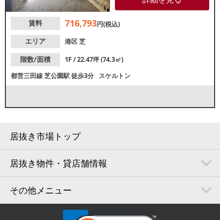
しです。是非一度ご内見くださ
い！
716,793
賃料
円(税込)
エリア
港区
芝
階数/面積
1F / 22.47坪 (74.3㎡)
都営三田線
芝公園駅
徒歩3分
スケルトン
居抜き市場トップ
居抜き物件・貸店舗情報
その他メニュー