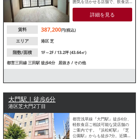
囲気を活かせる店舗で、飲食店
や物販店など幅広い業態でご検
討いただけます。
詳細を見る
387,200
賃料
円(税込)
エリア
港区
芝
階数/面積
1F～2F / 13.2坪 (43.64㎡)
都営三田線
三田駅
徒歩6分
居抜き
/
その他
大門駅 | 徒歩6分
港区芝大門2丁目
都営浅草線『大門駅』徒歩6分、
軽飲食店ご相談可能な貸店舗の
ご案内です。『浜松町駅』『芝
公園駅』からも徒歩7分。近隣は