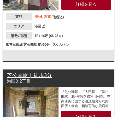
多数飲食店が盛業中です。諸条
詳細を見る
件等、お気軽にお問い合わせく
ださい。
354,200
賃料
円(税込)
エリア
港区
芝
階数/面積
1F / 14坪 (46.28㎡)
都営三田線
芝公園駅
徒歩5分
スケルトン
芝公園駅 | 徒歩3分
港区芝2丁目
『芝公園駅』『大門駅』『浜松
町駅』3駅複数路線利用可能、芝
商店街に面する視認性良好な路
面店！飲食ご相談可能な貸店舗
のご案内です。内装レイアウト
自由自在なスケルトンでの引渡
詳細を見る