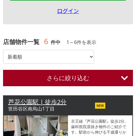
ログイン
6
店舗物件一覧
件中
1
～
6
件を表示
さらに絞り込む
芦花公園駅 | 徒歩2分
NEW
世田谷区南烏山1丁目
京王線『芦花公園駅』徒歩2分、
歯科医院居抜き物件のご紹介で
す。駅前から伸びる千歳通りか