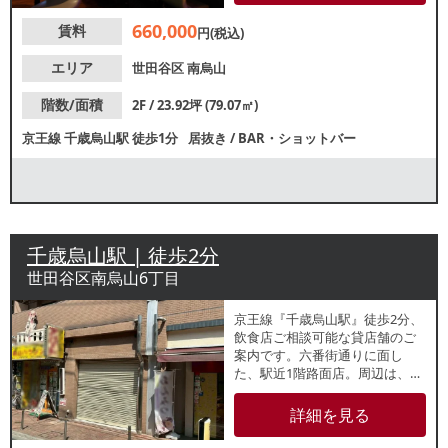
660,000
賃料
円(税込)
エリア
世田谷区
南烏山
階数/面積
2F / 23.92坪 (79.07㎡)
京王線
千歳烏山駅
徒歩1分
居抜き
/
BAR・ショットバー
千歳烏山駅 | 徒歩2分
世田谷区南烏山6丁目
京王線『千歳烏山駅』徒歩2分、
飲食店ご相談可能な貸店舗のご
案内です。六番街通りに面し
た、駅近1階路面店。周辺は、居
酒屋やラーメン屋など数多くの
店舗が賑わっており、地域住民
詳細を見る
を中心とした集客が期待できま
す。諸条件等、お気軽にお問合