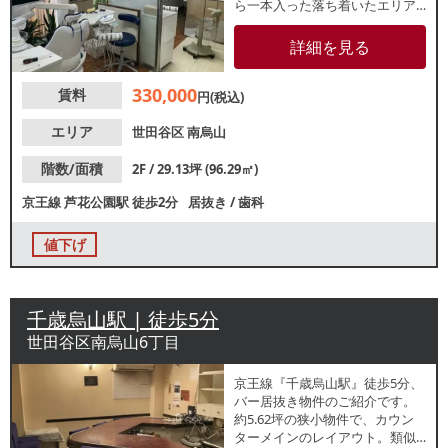
ら一本入った落ち着いたエリア
に位置しています。周辺は中高
マンションや戸建てなど住居が
詳細を見る
多く、地域に根差した営業をお
考えの方におすすめです。諸条
330,000
賃料
件等、お気軽にお問合せくださ
円(税込)
い。
エリア
世田谷区
南烏山
階数/面積
2F / 29.13坪 (96.29㎡)
京王線
芦花公園駅
徒歩2分
居抜き
/
歯科
値下げ
千歳烏山駅 | 徒歩5分
世田谷区南烏山6丁目
京王線『千歳烏山駅』徒歩5分、
バー居抜き物件のご紹介です。
約5.62坪の狭小物件で、カウン
ターメインのレイアウト。類似