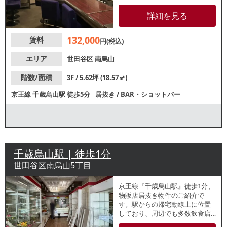
業態ご希望の方におすすめで
す。他区画でもスナックやバー
詳細を見る
が営業するビル内の最上階テナ
ントで、夜間帯まで集客が期待
132,000
賃料
できます。諸条件等、お気軽に
円(税込)
お問合せください。
エリア
世田谷区
南烏山
階数/面積
3F / 5.62坪 (18.57㎡)
京王線
千歳烏山駅
徒歩5分
居抜き
/
BAR・ショットバー
千歳烏山駅 | 徒歩1分
世田谷区南烏山5丁目
京王線『千歳烏山駅』徒歩1分、
物販店居抜き物件のご紹介で
す。駅からの帰宅動線上に位置
しており、周辺でも多数飲食店
が盛業中！重飲食のご相談可能