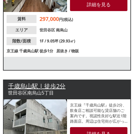
もですので、業種等お気軽にお
詳細を見る
問合せください。
297,000
賃料
円(税込)
エリア
世田谷区
南烏山
階数/面積
1F / 9.05坪 (29.93㎡)
京王線
千歳烏山駅
徒歩1分
居抜き
/
物販
千歳烏山駅 | 徒歩2分
世田谷区南烏山5丁目
京王線『千歳烏山駅』徒歩2分、
飲食店ご相談可能な貸店舗のご
案内です。視認性良好な駅近1階
路面店。周辺は住宅街が広がっ
ているため、リピーター獲得が
期待できます。諸条件等、お気
詳細を見る