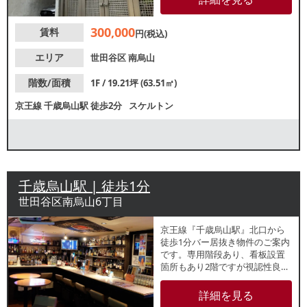
軽にお問い合わせください。
300,000
賃料
円(税込)
エリア
世田谷区
南烏山
階数/面積
1F / 19.21坪 (63.51㎡)
京王線
千歳烏山駅
徒歩2分
スケルトン
千歳烏山駅 | 徒歩1分
世田谷区南烏山6丁目
京王線『千歳烏山駅』北口から
徒歩1分バー居抜き物件のご案内
です。専用階段あり、看板設置
箇所もあり2階ですが視認性良好
です。各種飲食店ご相談可能で
すので、お気軽にお問合せくだ
詳細を見る
さい。