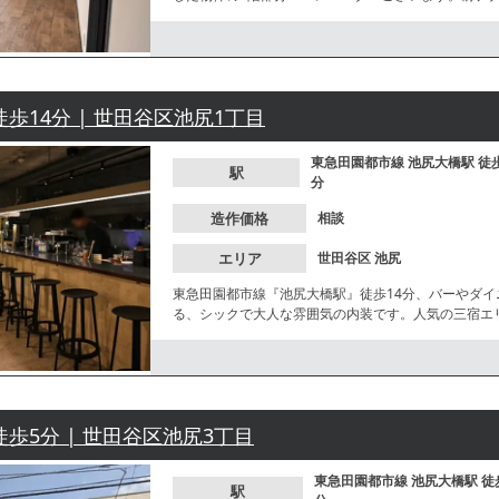
すめの物件です。
徒歩14分 | 世田谷区池尻1丁目
東急田園都市線
池尻大橋駅
徒
駅
分
造作価格
相談
エリア
世田谷区
池尻
東急田園都市線『池尻大橋駅』徒歩14分、バーやダ
る、シックで大人な雰囲気の内装です。人気の三宿エ
徒歩5分 | 世田谷区池尻3丁目
東急田園都市線
池尻大橋駅
徒
駅