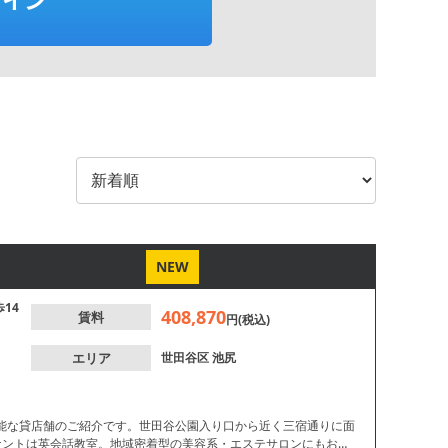
NEW
歩14
408,870
賃料
円(税込)
エリア
世田谷区
池尻
能な貸店舗のご紹介です。世田谷公園入り口から近く三宿通りに面
ナントは英会話教室。地域密着型の美容系・エステサロンにもおす