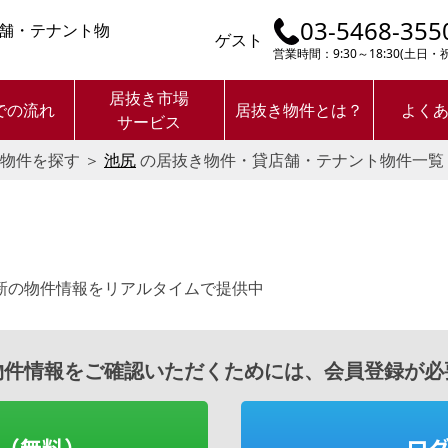
03-5468-355
舗・テナント物
ゲスト
営業時間：9:30～18:30(土日
居抜き市場
での流れ
居抜き物件とは？
よく
サービス
物件を探す
＞
池尻
の居抜き物件・貸店舗・テナント物件一覧
新の物件情報をリアルタイムで提供中
物件情報をご確認いただくためには、会員登録が必
（無料）
ロ