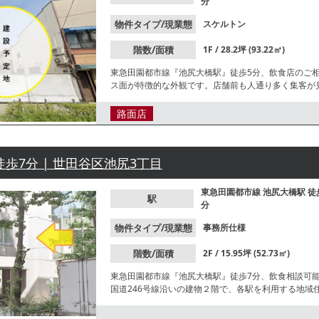
分
物件タイプ/現業態
スケルトン
階数/面積
1F / 28.2坪 (93.22㎡)
東急田園都市線『池尻大橋駅』徒歩5分、飲食店のご相
ス面が特徴的な外観です。店舗前も人通り多く集客が
路面店
徒歩7分 | 世田谷区池尻3丁目
東急田園都市線
池尻大橋駅
徒
駅
分
物件タイプ/現業態
事務所仕様
階数/面積
2F / 15.95坪 (52.73㎡)
東急田園都市線『池尻大橋駅』徒歩7分、飲食相談可
国道246号線沿いの建物２階で、各駅を利用する地
ードまでお問合せください。