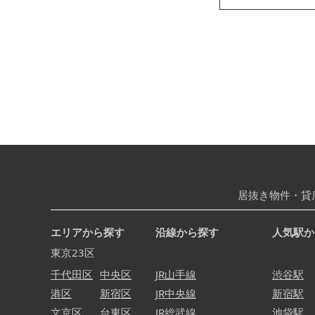
居抜き物件・貸
エリアから探す
沿線から探す
人気駅か
東京23区
千代田区
中央区
JR山手線
渋谷駅
港区
新宿区
JR中央線
新宿駅
文京区
台東区
JR総武線
池袋駅