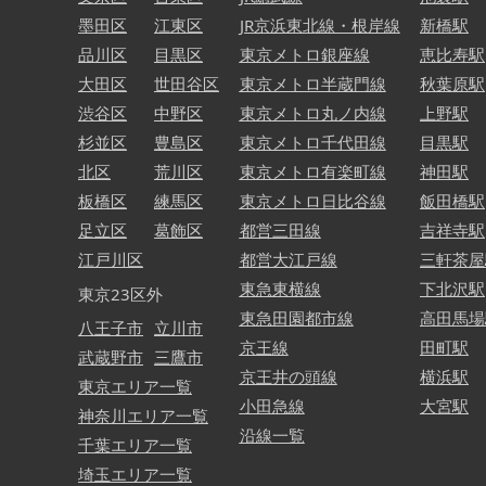
墨田区
江東区
JR京浜東北線・根岸線
新橋駅
品川区
目黒区
東京メトロ銀座線
恵比寿駅
大田区
世田谷区
東京メトロ半蔵門線
秋葉原駅
渋谷区
中野区
東京メトロ丸ノ内線
上野駅
杉並区
豊島区
東京メトロ千代田線
目黒駅
北区
荒川区
東京メトロ有楽町線
神田駅
板橋区
練馬区
東京メトロ日比谷線
飯田橋駅
足立区
葛飾区
都営三田線
吉祥寺駅
江戸川区
都営大江戸線
三軒茶屋
東急東横線
下北沢駅
東京23区外
東急田園都市線
高田馬場
八王子市
立川市
京王線
田町駅
武蔵野市
三鷹市
京王井の頭線
横浜駅
東京エリア一覧
小田急線
大宮駅
神奈川エリア一覧
沿線一覧
千葉エリア一覧
埼玉エリア一覧