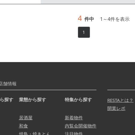
4
件中
1
～
4
件を表示
1
店舗情報
ら探す
業態から探す
特集から探す
RESTAとは？
開業レポ
居酒屋
新着物件
和食
内覧会開催物件
焼鳥・焼きとん
注目物件