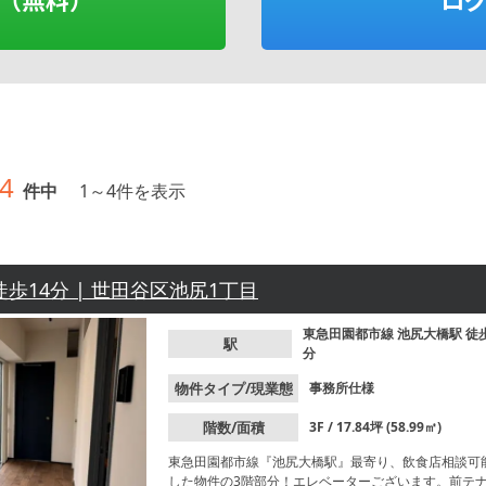
4
件中
1
～
4
件を表示
徒歩14分 | 世田谷区池尻1丁目
東急田園都市線
池尻大橋駅
徒
駅
分
物件タイプ/現業態
事務所仕様
階数/面積
3F / 17.84坪 (58.99㎡)
東急田園都市線『池尻大橋駅』最寄り、飲食店相談可
した物件の3階部分！エレベーターございます。前テ