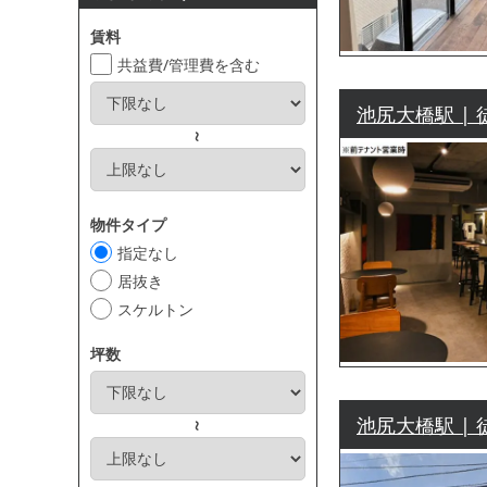
賃料
共益費/管理費を含む
池尻大橋駅 | 
～
物件タイプ
指定なし
居抜き
スケルトン
坪数
池尻大橋駅 | 
～