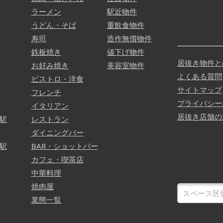
ラーメン
駅近物件
うどん・そば
重飲食物件
寿司
造作無償物件
鉄板焼き
値下げ物件
居抜き物件と
お好み焼き
美容室物件
よくある質問
ビストロ・洋食
サイトマップ
フレンチ
プライバシー
イタリアン
居抜き店舗の
駅
レストラン
ダイニングバー
駅
BAR・ショットバー
カフェ・喫茶店
中華料理
焼肉屋
業態一覧