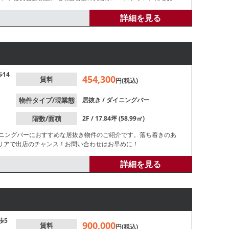
詳細を見る
歩14
454,300
賃料
円(税込)
物件タイプ/現業態
居抜き
/
ダイニングバー
階数/面積
2F / 17.84坪 (58.99㎡)
イニングバーにおすすめな居抜き物件のご紹介です。落ち着きのあ
リアで出店のチャンス！お問い合わせはお早めに！
詳細を見る
歩5
900,000
賃料
円(税込)