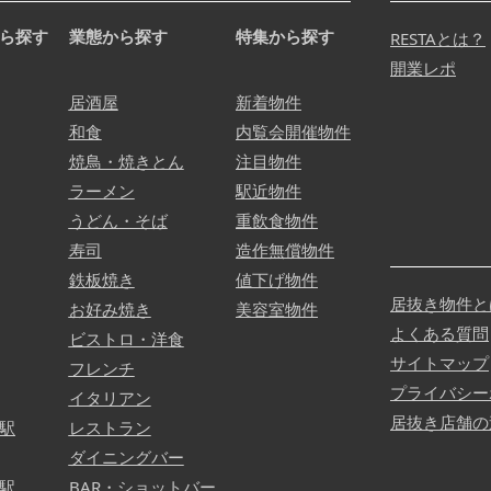
ら探す
業態から探す
特集から探す
RESTAとは？
開業レポ
居酒屋
新着物件
和食
内覧会開催物件
焼鳥・焼きとん
注目物件
ラーメン
駅近物件
うどん・そば
重飲食物件
寿司
造作無償物件
鉄板焼き
値下げ物件
居抜き物件と
お好み焼き
美容室物件
よくある質問
ビストロ・洋食
サイトマップ
フレンチ
プライバシー
イタリアン
居抜き店舗の
駅
レストラン
ダイニングバー
駅
BAR・ショットバー