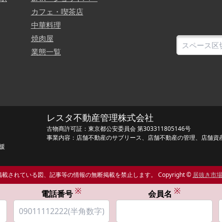
カフェ・喫茶店
中華料理
焼肉屋
業態一覧
レスタ不動産管理株式会社
古物商許可証：東京都公安委員会 第303311805146号
事業内容：店舗不動産のサブリース、店舗不動産の管理、店舗資
援
載されている図、記事等の情報の無断掲載を禁止します。 Copyright ©
居抜き市
※
※
電話番号
会員名