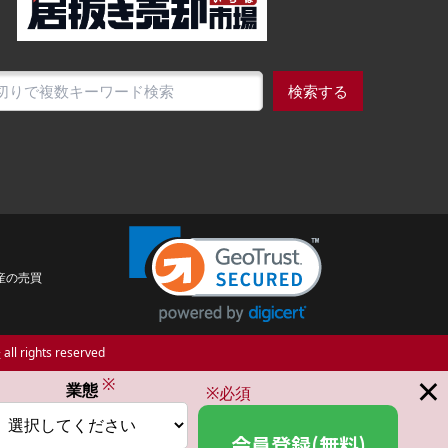
検索する
産の売買
場
all rights reserved
×
※
業態
※必須
会員登録(無料)