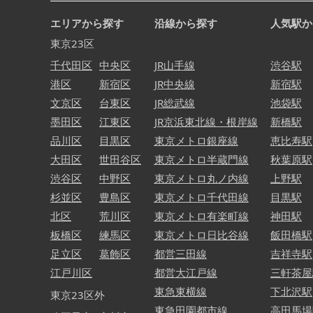
エリアから探す
沿線から探す
人気駅か
東京23区
千代田区
中央区
JR山手線
渋谷駅
港区
新宿区
JR中央線
新宿駅
文京区
台東区
JR総武線
池袋駅
墨田区
江東区
JR京浜東北線・根岸線
新橋駅
品川区
目黒区
東京メトロ銀座線
恵比寿駅
大田区
世田谷区
東京メトロ半蔵門線
秋葉原駅
渋谷区
中野区
東京メトロ丸ノ内線
上野駅
杉並区
豊島区
東京メトロ千代田線
目黒駅
北区
荒川区
東京メトロ有楽町線
神田駅
板橋区
練馬区
東京メトロ日比谷線
飯田橋駅
足立区
葛飾区
都営三田線
吉祥寺駅
江戸川区
都営大江戸線
三軒茶屋
東急東横線
下北沢駅
東京23区外
東急田園都市線
高田馬場