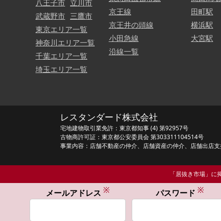
八王子市
立川市
京王線
田町駅
武蔵野市
三鷹市
京王井の頭線
横浜駅
東京エリア一覧
小田急線
大宮駅
神奈川エリア一覧
沿線一覧
千葉エリア一覧
埼玉エリア一覧
レスタンダード株式会社
宅地建物取引業免許：東京都知事 (4) 第92957号
古物商許可証：東京都公安委員会 第303311104514号
事業内容：店舗不動産の仲介、店舗資産の仲介、店舗出店支
「居抜き市場」に掲
※
※
メールアドレス
パスワード