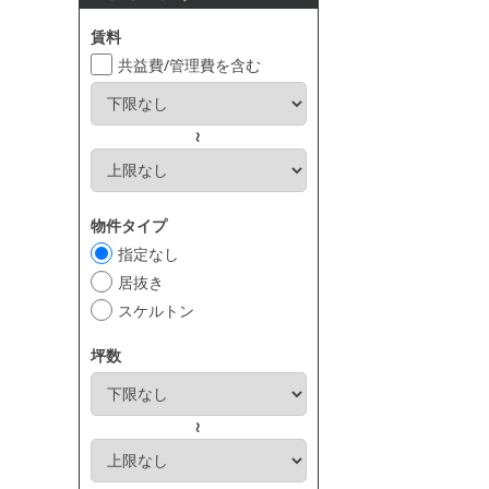
賃料
共益費/管理費を含む
～
物件タイプ
指定なし
居抜き
スケルトン
坪数
～