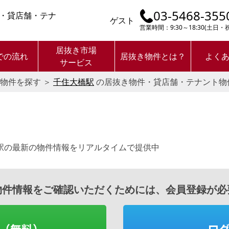
03-5468-355
・貸店舗・テナ
ゲスト
営業時間：9:30～18:30(土日
居抜き市場
での流れ
居抜き物件とは？
よく
サービス
物件を探す
＞
千住大橋駅
の居抜き物件・貸店舗・テナント物
。
駅の最新の物件情報をリアルタイムで提供中
物件情報をご確認いただくためには、会員登録が必
（無料）
ロ