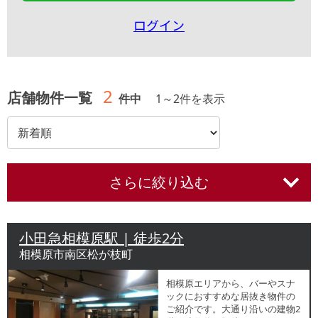
ログイン
2
店舗物件一覧
件中
1
～
2
件を表示
さらに絞り込む
小田急相模原駅 | 徒歩2分
相模原市南区松が枝町
相模原エリアから、バーやスナ
ックにおすすめな居抜き物件の
ご紹介です。大通り沿いの建物2