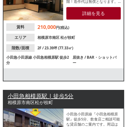
階！造作代は無償となります。
飲食店やサービス店が多く立ち
並んでおり、近隣住民の集客が
詳細を見る
期待できるエリアです。諸条件
等、お気軽にお問合せくださ
210,000
賃料
い。
円(税込)
エリア
相模原市南区
松が枝町
階数/面積
2F / 23.39坪 (77.33㎡)
小田急小田原線
小田急相模原駅
徒歩2
居抜き
/
BAR・ショットバ
分
ー
小田急相模原駅 | 徒歩5分
相模原市南区松が枝町
小田急小田原線『小田急相模原
駅』徒歩5分、飲食店ご相談可能
な貸店舗のご案内です。周辺は