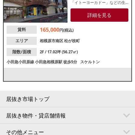
「イトーヨーカドー」などの生
活必需品店や幅広い業種の飲食
店があり、住宅も広がっている
詳細を見る
ため地域住民を中心とした集客
ができます。詳細はレスタンダ
165,000
賃料
ードまでお問い合わせくださ
円(税込)
い。
エリア
相模原市南区
松が枝町
階数/面積
2F / 17.02坪 (56.27㎡)
小田急小田原線
小田急相模原駅
徒歩5分
スケルトン
居抜き市場トップ
居抜き物件・貸店舗情報
その他メニュー