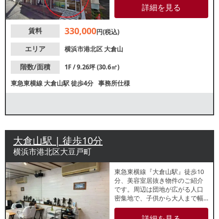
め、家族連れを中心とした集客
詳細を見る
が期待できます。諸条件等、お
気軽にお問い合わせください。
330,000
賃料
円(税込)
エリア
横浜市港北区
大倉山
階数/面積
1F / 9.26坪 (30.6㎡)
東急東横線
大倉山駅
徒歩4分
事務所仕様
大倉山駅 | 徒歩10分
横浜市港北区大豆戸町
東急東横線『大倉山駅』徒歩10
分、美容室居抜き物件のご紹介
です。周辺は団地が広がる人口
密集地で、子供から大人まで幅
広い年齢層の集客が期待できま
す。通り沿いの1階路面店で視認
詳細を見る