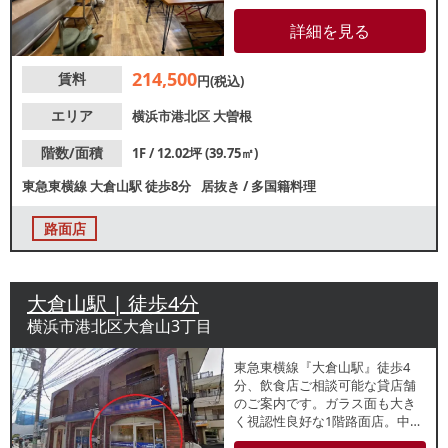
階路面店です。周辺はカフェや
クリニック等店舗が点在するエ
詳細を見る
リアで、地域住民を中心に集客
が期待できます。諸条件等、お
214,500
賃料
気軽にお問合せください。
円(税込)
エリア
横浜市港北区
大曽根
階数/面積
1F / 12.02坪 (39.75㎡)
東急東横線
大倉山駅
徒歩8分
居抜き
/
多国籍料理
路面店
大倉山駅 | 徒歩4分
横浜市港北区大倉山3丁目
東急東横線『大倉山駅』徒歩4
分、飲食店ご相談可能な貸店舗
のご案内です。ガラス面も大き
く視認性良好な1階路面店。中学
校や住宅街に近接しているた