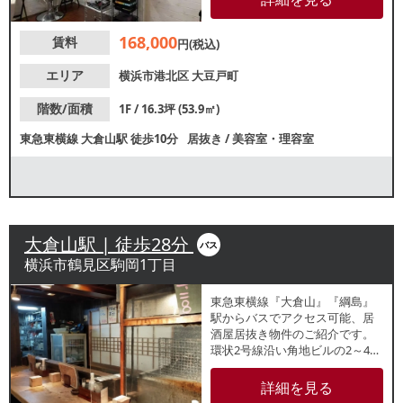
性良好！諸条件等、お気軽にお
問合せください。
168,000
賃料
円(税込)
エリア
横浜市港北区
大豆戸町
階数/面積
1F / 16.3坪 (53.9㎡)
東急東横線
大倉山駅
徒歩10分
居抜き
/
美容室・理容室
大倉山駅 | 徒歩28分
バス
横浜市鶴見区駒岡1丁目
東急東横線『大倉山』『綱島』
駅からバスでアクセス可能、居
酒屋居抜き物件のご紹介です。
環状2号線沿い角地ビルの2～4階
店舗！大型ショッピングモー
ル・トレッサ横浜近くで近隣住
詳細を見る
民のランチ・ディナー需要が期