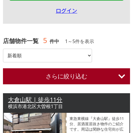
ログイン
5
店舗物件一覧
件中
1
～
5
件を表示
さらに絞り込む
大倉山駅 | 徒歩11分
横浜市港北区大曽根1丁目
東急東横線『大倉山駅』徒歩11
分、居酒屋居抜き物件のご紹介
です。周辺は閑静な住宅街が広