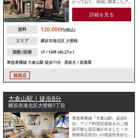
がっており、地域に根差したア
ットホームな店舗をお考えの方
におすすめです。諸条件等、お
詳細を見る
気軽にお問合せください。
120,000
賃料
円(税込)
エリア
横浜市港北区
大曽根
階数/面積
1F / 14坪 (46.27㎡)
東急東横線
大倉山駅
徒歩11分
居抜き
/
居酒屋
路面店
大倉山駅 | 徒歩8分
横浜市港北区大曽根1丁目
東急東横線『大倉山駅』徒歩8
分、アジア料理店居抜きのご相
談可能な貸店舗が出ました！大
曽根商店街沿いの視認性良好な1