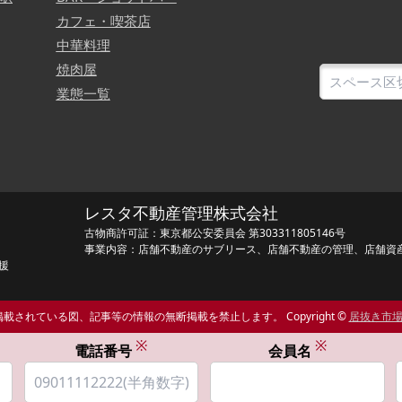
カフェ・喫茶店
中華料理
焼肉屋
業態一覧
レスタ不動産管理株式会社
古物商許可証：東京都公安委員会 第303311805146号
事業内容：店舗不動産のサブリース、店舗不動産の管理、店舗資
援
載されている図、記事等の情報の無断掲載を禁止します。 Copyright ©
居抜き市
※
※
電話番号
会員名