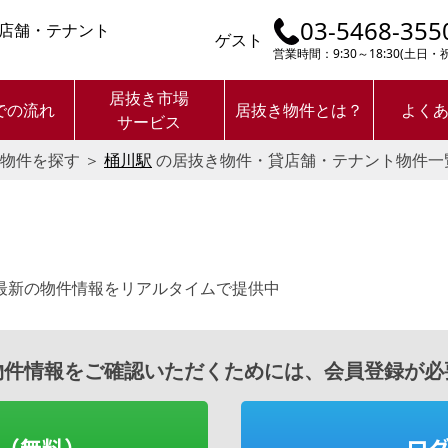
03-5468-355
店舗・テナント
ゲスト
営業時間：9:30～18:30(土日
居抜き市場
での流れ
居抜き物件とは？
よく
サービス
物件を探す
＞
桶川駅
の居抜き物件・貸店舗・テナント物件一
最新の物件情報をリアルタイムで提供中
物件情報をご確認いただくためには、会員登録が必
（無料）
ロ