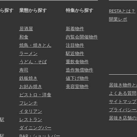
ら探す
業態から探す
特集から探す
RESTAとは？
開業レポ
居酒屋
新着物件
和食
内覧会開催物件
焼鳥・焼きとん
注目物件
ラーメン
駅近物件
うどん・そば
重飲食物件
寿司
造作無償物件
鉄板焼き
値下げ物件
居抜き物件と
お好み焼き
美容室物件
よくある質問
ビストロ・洋食
サイトマップ
フレンチ
プライバシー
イタリアン
居抜き店舗の
駅
レストラン
ダイニングバー
駅
BAR・ショットバー