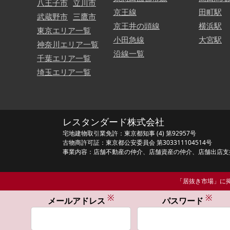
八王子市
立川市
京王線
田町駅
武蔵野市
三鷹市
京王井の頭線
横浜駅
東京エリア一覧
小田急線
大宮駅
神奈川エリア一覧
沿線一覧
千葉エリア一覧
埼玉エリア一覧
レスタンダード株式会社
宅地建物取引業免許：東京都知事 (4) 第92957号
古物商許可証：東京都公安委員会 第303311104514号
事業内容：店舗不動産の仲介、店舗資産の仲介、店舗出店支
「居抜き市場」に掲
※
※
メールアドレス
パスワード