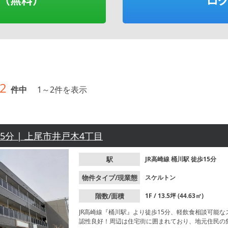
2
件中
1
～
2
件を表示
15分 | 上尾市井戸木4丁目
駅
JR高崎線
桶川駅
徒歩15分
物件タイプ/現業態
スケルトン
階数/面積
1F / 13.5坪 (44.63㎡)
JR高崎線『桶川駅』より徒歩15分、軽飲食相談可能
認性良好！周辺は住宅街に囲まれており、地元住民の