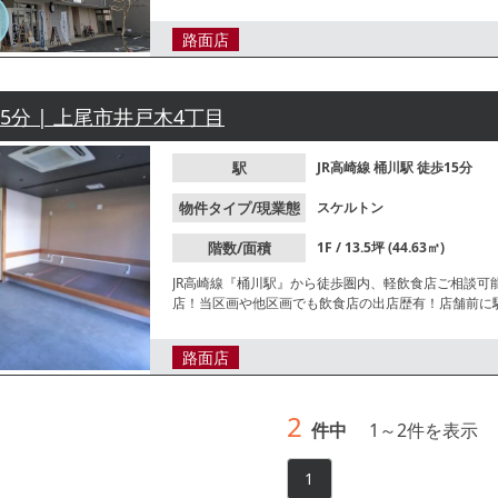
レイアウトにこだわりたい方におすすめです。諸条件
路面店
15分 | 上尾市井戸木4丁目
駅
JR高崎線
桶川駅
徒歩15分
物件タイプ/現業態
スケルトン
階数/面積
1F / 13.5坪 (44.63㎡)
JR高崎線『桶川駅』から徒歩圏内、軽飲食店ご相談可
店！当区画や他区画でも飲食店の出店歴有！店舗前に
お問合せください。
路面店
2
件中
1
～
2
件を表示
1