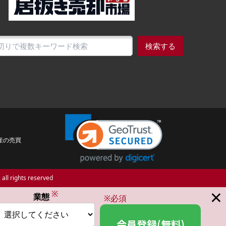
検索する
産の売買
場
all rights reserved
×
※
業態
※必須
会員登録(無料)