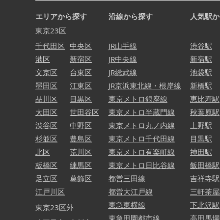
エリアから探す
沿線から探す
人気駅か
東京23区
千代田区
中央区
JR山手線
渋谷駅
港区
新宿区
JR中央線
新宿駅
文京区
台東区
JR総武線
池袋駅
墨田区
江東区
JR京浜東北線・根岸線
新橋駅
品川区
目黒区
東京メトロ銀座線
恵比寿駅
大田区
世田谷区
東京メトロ半蔵門線
秋葉原駅
渋谷区
中野区
東京メトロ丸ノ内線
上野駅
杉並区
豊島区
東京メトロ千代田線
目黒駅
北区
荒川区
東京メトロ有楽町線
神田駅
板橋区
練馬区
東京メトロ日比谷線
飯田橋駅
足立区
葛飾区
都営三田線
吉祥寺駅
江戸川区
都営大江戸線
三軒茶屋
東急東横線
下北沢駅
東京23区外
東急田園都市線
高田馬場