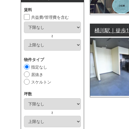
賃料
共益費/管理費を含む
桶川駅 | 徒歩
～
物件タイプ
指定なし
居抜き
スケルトン
坪数
～