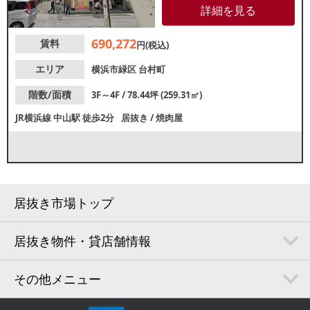
置し、周辺人通り多く集客が期
詳細を見る
待できる好立地です。諸条件
等、お気軽にお問合せくださ
690,272
賃料
い。
円(税込)
エリア
横浜市緑区
台村町
階数/面積
3F～4F / 78.44坪 (259.31㎡)
JR横浜線
中山駅
徒歩2分
居抜き
/
焼肉屋
居抜き市場トップ
居抜き物件・貸店舗情報
その他メニュー