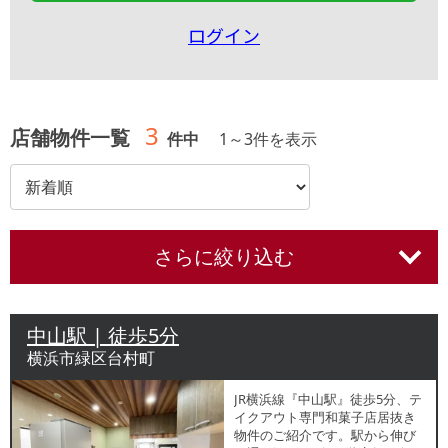
ログイン
3
店舗物件一覧
件中
1
～
3
件を表示
さらに絞り込む
中山駅 | 徒歩5分
横浜市緑区台村町
JR横浜線『中山駅』徒歩5分、テ
イクアウト専門和菓子店居抜き
物件のご紹介です。駅から伸び