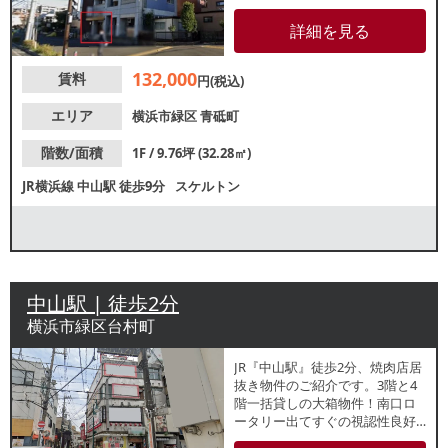
上星川線」の交差点角に立地す
るビルで視認性良好！前テナン
詳細を見る
トはやきとり店。業種等お気軽
にお問合せください。
132,000
賃料
円(税込)
エリア
横浜市緑区
青砥町
階数/面積
1F / 9.76坪 (32.28㎡)
JR横浜線
中山駅
徒歩9分
スケルトン
中山駅 | 徒歩2分
横浜市緑区台村町
JR『中山駅』徒歩2分、焼肉店居
抜き物件のご紹介です。3階と4
階一括貸しの大箱物件！南口ロ
ータリー出てすぐの視認性良好
な角地ビルで、駅前商店街に位