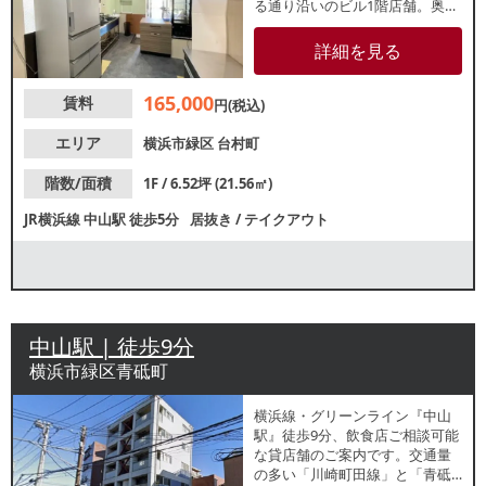
る通り沿いのビル1階店舗。奥行
きのある長方形の店内は約6.5坪
の小箱物件です。諸条件等、お
詳細を見る
気軽にお問合せください。
165,000
賃料
円(税込)
エリア
横浜市緑区
台村町
階数/面積
1F / 6.52坪 (21.56㎡)
JR横浜線
中山駅
徒歩5分
居抜き
/
テイクアウト
中山駅 | 徒歩9分
横浜市緑区青砥町
横浜線・グリーンライン『中山
駅』徒歩9分、飲食店ご相談可能
な貸店舗のご案内です。交通量
の多い「川崎町田線」と「青砥