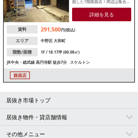
面した1階路面店！周辺は集合住
宅が並んでおり、地域住民を中
心としたリピーター獲得が期待
詳細を見る
できます。詳細はレスタンダー
ドまでお問い合わせください。
291,500
賃料
円(税込)
エリア
中野区
大和町
階数/面積
1F / 18.17坪 (60.08㎡)
JR中央・総武線
高円寺駅
徒歩7分
スケルトン
路面店
居抜き市場トップ
居抜き物件・貸店舗情報
その他メニュー