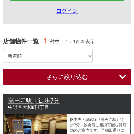
ログイン
1
店舗物件一覧
件中
1
～
1
件を表示
さらに絞り込む
高円寺駅 | 徒歩7分
中野区大和町1丁目
JR中央・総武線『高円寺駅』徒
歩7分、飲食店ご相談可能な貸店
舗のご案内です。早稲田通りに