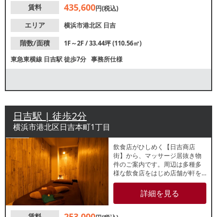
435,600
賃料
ください。
円(税込)
エリア
横浜市港北区
日吉
階数/面積
1F～2F / 33.44坪 (110.56㎡)
東急東横線
日吉駅
徒歩7分
事務所仕様
日吉駅 | 徒歩2分
横浜市港北区日吉本町1丁目
飲食店がひしめく【日吉商店
街】から、マッサージ居抜き物
件のご案内です。周辺は多種多
様な飲食店をはじめ店舗が軒を
連ねるメイルロードで集客が期
待できるエリアです。飲食店の
詳細を見る
出店もご相談可能ですので、お
気軽にお問合せください。
253,000
賃料