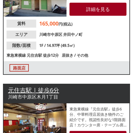
認性良好なロードサイド物件！
店舗前には駐輪・駐車スペース
詳細を見る
もございます（店舗専用ではあ
りません）。造作は解体予定で
165,000
賃料
すので、居抜き引き渡しご希望
円(税込)
の方はお早めにご相談くださ
い。
エリア
川崎市中原区
井田中ノ町
階数/面積
1F / 14.97坪 (49.5㎡)
東急東横線
元住吉駅
徒歩12分
居抜き
/
その他
路面店
元住吉駅 | 徒歩6分
川崎市中原区木月1丁目
東急東横線『元住吉駅』徒歩6
分、中華料理店居抜き物件のご
紹介です。視認性良好な1階路面
店！カウンター席・テーブル席
のレイアウトで、お一人様から