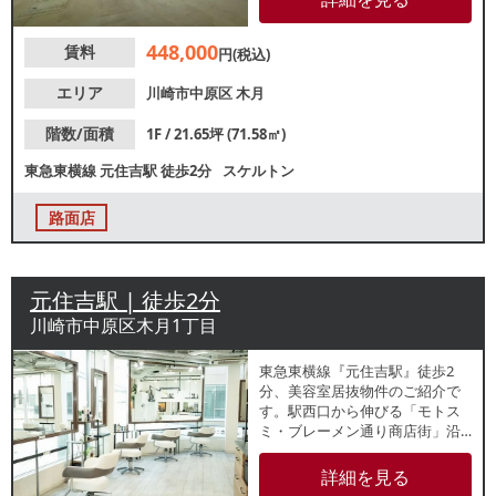
す。諸条件等、お気軽にお問合
せください。
448,000
賃料
円(税込)
エリア
川崎市中原区
木月
階数/面積
1F / 21.65坪 (71.58㎡)
東急東横線
元住吉駅
徒歩2分
スケルトン
路面店
元住吉駅 | 徒歩2分
川崎市中原区木月1丁目
東急東横線『元住吉駅』徒歩2
分、美容室居抜物件のご紹介で
す。駅西口から伸びる「モトス
ミ・ブレーメン通り商店街」沿
いの視認性良好な角地ビル2階店
舗！空中階ですがガラス面大き
詳細を見る
く宣伝効果が期待できます。住