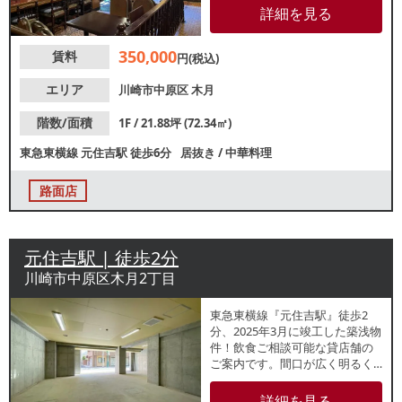
家族連れ、グループ客まで幅広
詳細を見る
いお客様に対応可能です。諸条
件等お気軽にお問合せください
350,000
賃料
円(税込)
エリア
川崎市中原区
木月
階数/面積
1F / 21.88坪 (72.34㎡)
東急東横線
元住吉駅
徒歩6分
居抜き
/
中華料理
路面店
元住吉駅 | 徒歩2分
川崎市中原区木月2丁目
東急東横線『元住吉駅』徒歩2
分、2025年3月に竣工した築浅物
件！飲食ご相談可能な貸店舗の
ご案内です。間口が広く明るく
オープンな雰囲気で駅からもす
ぐ近く立ち寄りやすい好立地で
詳細を見る