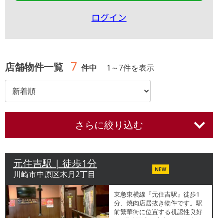
ログイン
7
店舗物件一覧
件中
1
～
7
件を表示
さらに絞り込む
元住吉駅 | 徒歩1分
NEW
川崎市中原区木月2丁目
東急東横線『元住吉駅』徒歩1
分、焼肉店居抜き物件です。駅
前繁華街に位置する視認性良好