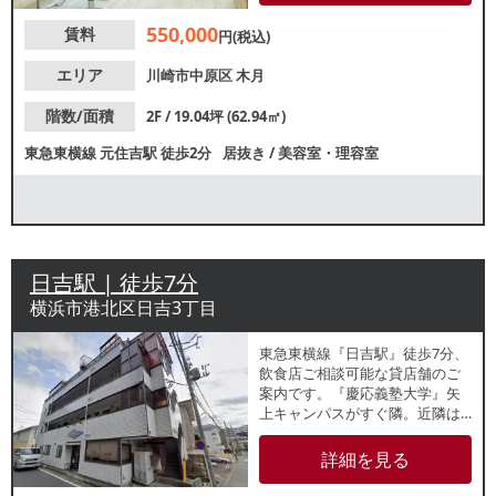
みよい街として若者からファミ
550,000
賃料
リー層まで人気の駅ですので、
円(税込)
幅広い集客が期待できます。諸
条件等、お気軽にお問合せくだ
エリア
川崎市中原区
木月
さい。
階数/面積
2F / 19.04坪 (62.94㎡)
東急東横線
元住吉駅
徒歩2分
居抜き
/
美容室・理容室
日吉駅 | 徒歩7分
横浜市港北区日吉3丁目
東急東横線『日吉駅』徒歩7分、
飲食店ご相談可能な貸店舗のご
案内です。『慶応義塾大学』矢
上キャンパスがすぐ隣。近隣は
住宅街で閑静。学生のための賃
貸物件が多く、学生の集客が期
詳細を見る
待できます。シャワー、トイレ
あり。業種等お気軽にお問合せ