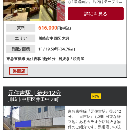
な1階路面店。店内はテーブル
席・小上がりのあるレイアウ
ト。内装美麗です。諸条件等、
詳細を見る
お気軽にお問合せください。
616,000
賃料
円(税込)
エリア
川崎市中原区
木月
階数/面積
1F / 19.59坪 (64.76㎡)
東急東横線
元住吉駅
徒歩1分
居抜き
/
焼肉屋
路面店
元住吉駅 | 徒歩12分
NEW
川崎市中原区井田中ノ町
東急東横線『元住吉駅』徒歩12
分、『日吉駅』も利用可能な好
立地にあるカラオケ店居抜き物
件のご紹介です。県道沿いの視