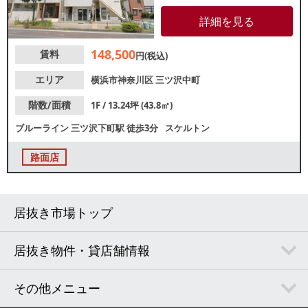
です。周辺でも飲食店が多数盛
業中！諸条件等、お気軽にお問
詳細を見る
合せください。
148,500
賃料
円(税込)
エリア
横浜市神奈川区
三ツ沢中町
階数/面積
1F / 13.24坪 (43.8㎡)
ブルーライン
三ツ沢下町駅
徒歩3分
スケルトン
路面店
居抜き市場トップ
居抜き物件・貸店舗情報
その他メニュー