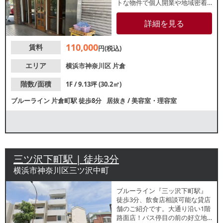
トな物件で個人開業や地域密着
型の営業をご検討の方におすす
め！理容室・床屋をご検討の方
詳細を見る
もご相談ください。
110,000
賃料
円(税込)
エリア
横浜市神奈川区
片倉
階数/面積
1F / 9.13坪 (30.2㎡)
ブルーライン
片倉町駅
徒歩8分
居抜き
/
美容室・理容室
三ツ沢下町駅 | 徒歩3分
横浜市神奈川区三ツ沢中町
ブルーライン『三ッ沢下町駅』
徒歩3分、飲食店相談可能な貸店
舗のご紹介です。大通り沿い1階
路面店！バス停目の前の好立地