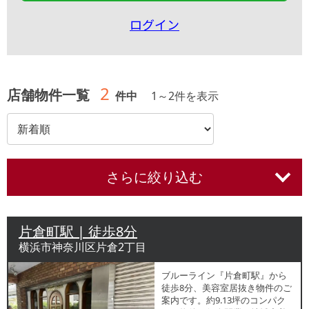
ログイン
2
店舗物件一覧
件中
1
～
2
件を表示
さらに絞り込む
片倉町駅 | 徒歩8分
横浜市神奈川区片倉2丁目
ブルーライン『片倉町駅』から
徒歩8分、美容室居抜き物件のご
案内です。約9.13坪のコンパク